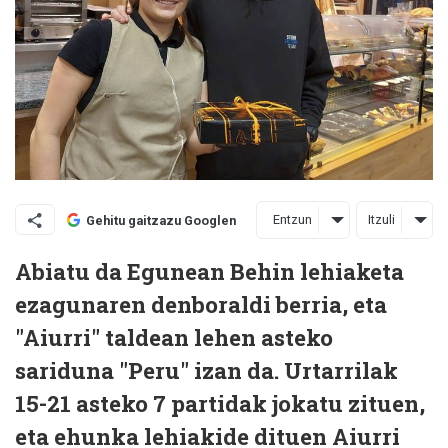
Entzun
Itzuli
Gehitu gaitzazu Googlen
Abiatu da Egunean Behin lehiaketa
ezagunaren denboraldi berria, eta
"Aiurri" taldean lehen asteko
sariduna "Peru" izan da. Urtarrilak
15-21 asteko 7 partidak jokatu zituen,
eta ehunka lehiakide dituen Aiurri