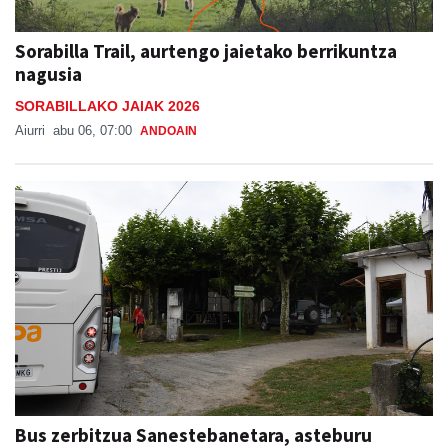
Sorabilla Trail, aurtengo jaietako berrikuntza
nagusia
SORABILLAKO JAIAK 2026
Aiurri
abu 06, 07:00
ANDOAIN
Bus zerbitzua Sanestebanetara, asteburu