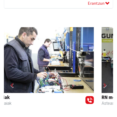
Erantzun
Previous
Next
RN mekanizatuak
Asteasu
- Mekanizatuak