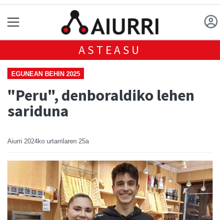
ASTEASU
EGUNEAN BEHIN 2025
"Peru", denboraldiko lehen
sariduna
Aiurri
2024ko urtarrilaren 25a