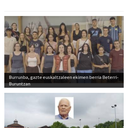
Burrunba, gazte euskaltzaleen ekimen berria Beterri-
Buruntzan