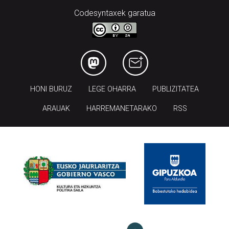
Codesyntaxek garatua
HONI BURUZ
LEGE OHARRA
PUBLIZITATEA
ARAUAK
HARREMANETARAKO
RSS