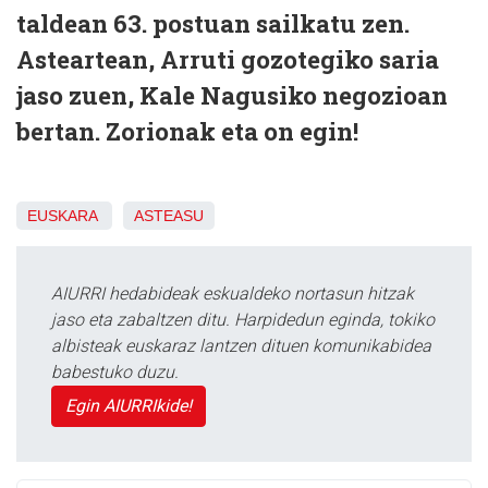
taldean 63. postuan sailkatu zen.
Asteartean, Arruti gozotegiko saria
jaso zuen, Kale Nagusiko negozioan
bertan. Zorionak eta on egin!
EUSKARA
ASTEASU
AIURRI hedabideak eskualdeko nortasun hitzak
jaso eta zabaltzen ditu. Harpidedun eginda, tokiko
albisteak euskaraz lantzen dituen komunikabidea
babestuko duzu.
Egin AIURRIkide!