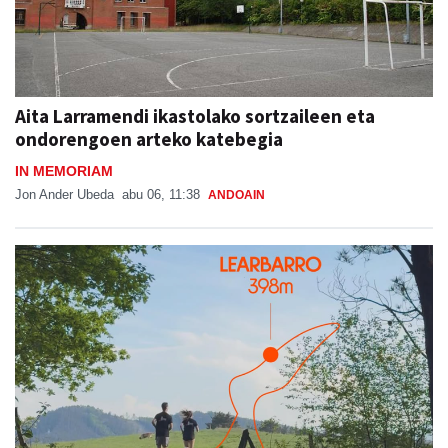
Aita Larramendi ikastolako sortzaileen eta
ondorengoen arteko katebegia
IN MEMORIAM
Jon Ander Ubeda
abu 06, 11:38
ANDOAIN