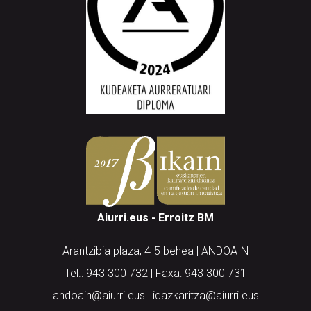
Aiurri.eus - Erroitz BM
Arantzibia plaza, 4-5 behea | ANDOAIN
Tel.: 943 300 732 | Faxa: 943 300 731
andoain@aiurri.eus | idazkaritza@aiurri.eus