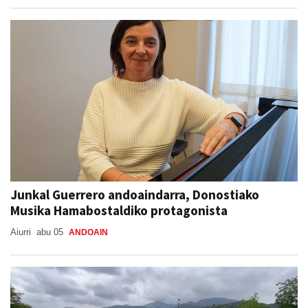
Junkal Guerrero andoaindarra, Donostiako
Musika Hamabostaldiko protagonista
Aiurri
abu 05
ANDOAIN