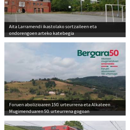
Aita Larramendi ikastolako sortzaileen eta
ondorengoen arteko katebegia
Foruen abolizioaren 150. urteurrena eta Alkateen
Mugimenduaren 50. urteurrena gogoan