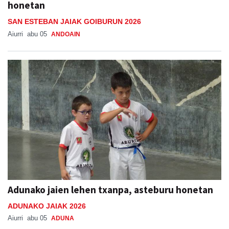
honetan
SAN ESTEBAN JAIAK GOIBURUN 2026
Aiurri
abu 05
ANDOAIN
Adunako jaien lehen txanpa, asteburu honetan
ADUNAKO JAIAK 2026
Aiurri
abu 05
ADUNA