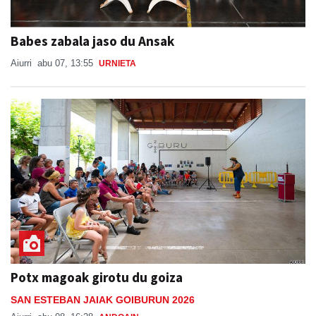
Babes zabala jaso du Ansak
Aiurri
abu 07, 13:55
URNIETA
Potx magoak girotu du goiza
SAN ESTEBAN JAIAK GOIBURUN 2026