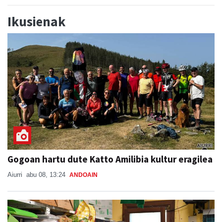
Ikusienak
Gogoan hartu dute Katto Amilibia kultur eragilea
Aiurri
abu 08, 13:24
ANDOAIN