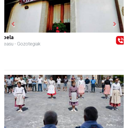
Previous
Next
Javier Iraola harategia
Asteasu
- Harategiak