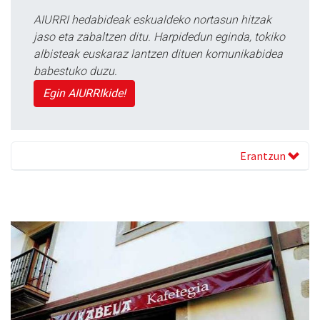
AIURRI hedabideak eskualdeko nortasun hitzak
jaso eta zabaltzen ditu. Harpidedun eginda, tokiko
albisteak euskaraz lantzen dituen komunikabidea
babestuko duzu.
Egin AIURRIkide!
Erantzun