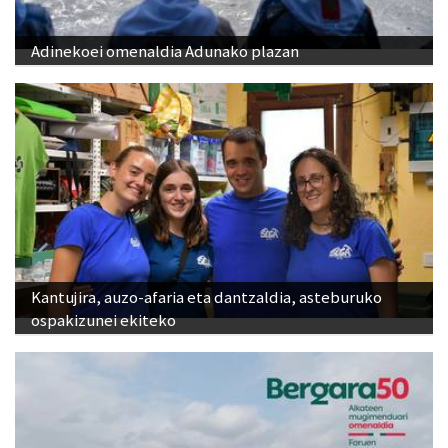
Adinekoei omenaldia Adunako plazan
Kantujira, auzo-afaria eta dantzaldia, asteburuko
ospakizunei ekiteko