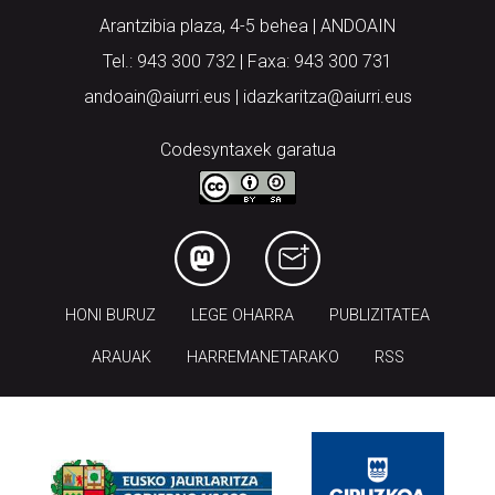
Arantzibia plaza, 4-5 behea | ANDOAIN
Tel.: 943 300 732 | Faxa: 943 300 731
andoain@aiurri.eus | idazkaritza@aiurri.eus
Codesyntaxek garatua
HONI BURUZ
LEGE OHARRA
PUBLIZITATEA
ARAUAK
HARREMANETARAKO
RSS