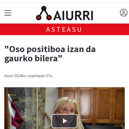
ASTEASU
"Oso positiboa izan da
gaurko bilera"
Aiurri
2024ko urtarrilaren 27a