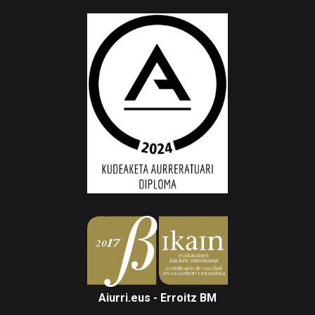
Aiurri.eus - Erroitz BM