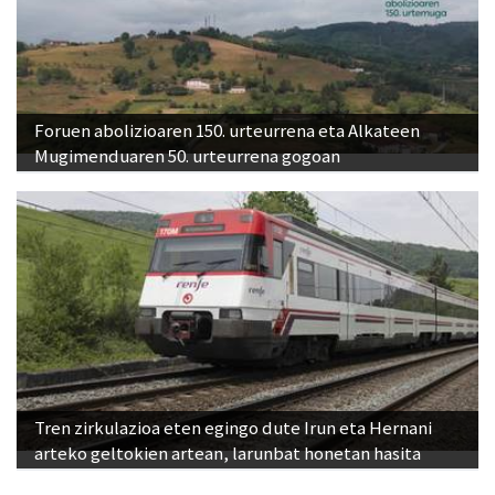
Foruen abolizioaren 150. urteurrena eta Alkateen
Mugimenduaren 50. urteurrena gogoan
Tren zirkulazioa eten egingo dute Irun eta Hernani
arteko geltokien artean, larunbat honetan hasita