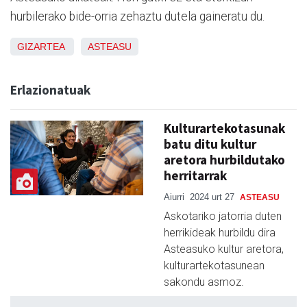
hurbilerako bide-orria zehaztu dutela gaineratu du.
GIZARTEA
ASTEASU
Erlazionatuak
Kulturartekotasunak
batu ditu kultur
aretora hurbildutako
herritarrak
Aiurri
2024 urt 27
ASTEASU
Askotariko jatorria duten
herrikideak hurbildu dira
Asteasuko kultur aretora,
kulturartekotasunean
sakondu asmoz.