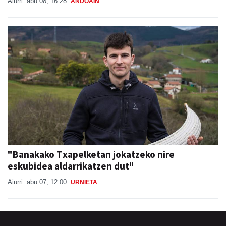
Aiurri
abu 08, 16:28
ANDOAIN
"Banakako Txapelketan jokatzeko nire
eskubidea aldarrikatzen dut"
Aiurri
abu 07, 12:00
URNIETA