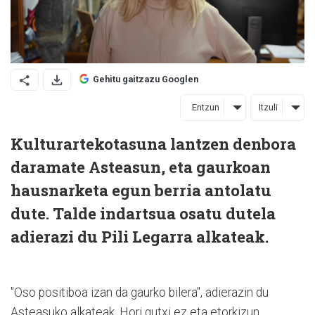
Gehitu gaitzazu Googlen
Entzun
Itzuli
Kulturartekotasuna lantzen denbora
daramate Asteasun, eta gaurkoan
hausnarketa egun berria antolatu
dute. Talde indartsua osatu dutela
adierazi du Pili Legarra alkateak.
"Oso positiboa izan da gaurko bilera", adierazin du
Asteasuko alkateak. Hori gutxi ez eta etorkizun