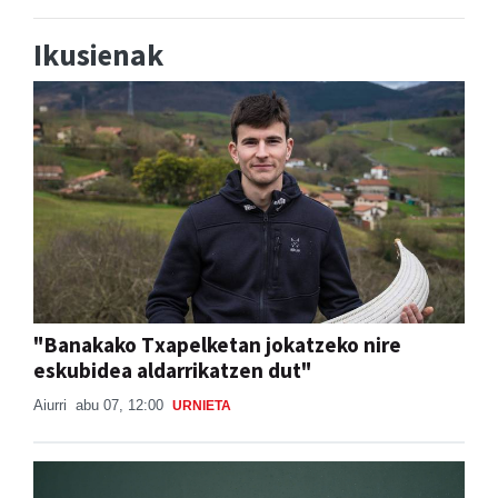
Ikusienak
"Banakako Txapelketan jokatzeko nire
eskubidea aldarrikatzen dut"
Aiurri
abu 07, 12:00
URNIETA