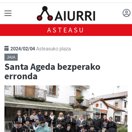
ASTEASU
2024/02/04
Asteasuko plaza
JAIA
Santa Ageda bezperako
erronda