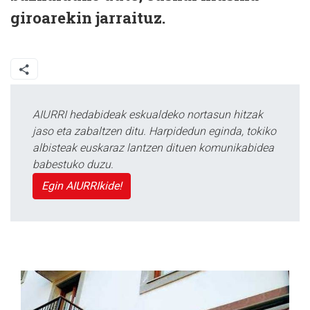
giroarekin jarraituz.
AIURRI hedabideak eskualdeko nortasun hitzak
jaso eta zabaltzen ditu. Harpidedun eginda, tokiko
albisteak euskaraz lantzen dituen komunikabidea
babestuko duzu.
Egin AIURRIkide!