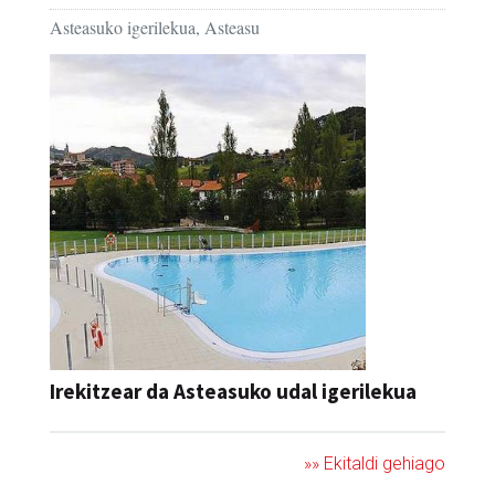
Asteasuko igerilekua, Asteasu
Irekitzear da Asteasuko udal igerilekua
»» Ekitaldi gehiago