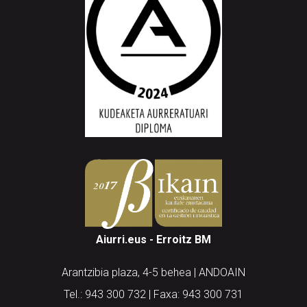
Aiurri.eus - Erroitz BM
Arantzibia plaza, 4-5 behea | ANDOAIN
Tel.: 943 300 732 | Faxa: 943 300 731