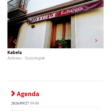
Previous
Next
RN mekanizatuak
Asteasu
- Mekanizatuak
Agenda
2026/09/27
09:00