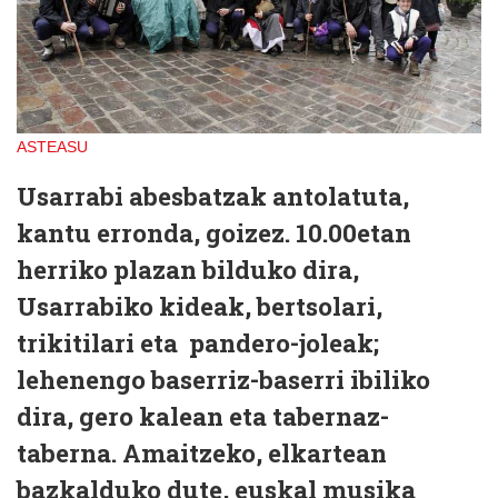
ASTEASU
Usarrabi abesbatzak antolatuta,
kantu erronda, goizez. 10.00etan
herriko plazan bilduko dira,
Usarrabiko kideak, bertsolari,
trikitilari eta pandero-joleak;
lehenengo baserriz-baserri ibiliko
dira, gero kalean eta tabernaz-
taberna. Amaitzeko, elkartean
bazkalduko dute, euskal musika