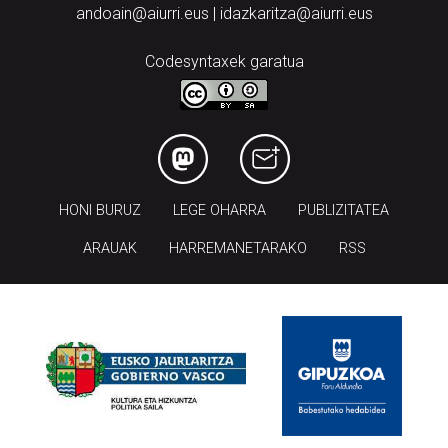
andoain@aiurri.eus | idazkaritza@aiurri.eus
Codesyntaxek garatua
HONI BURUZ
LEGE OHARRA
PUBLIZITATEA
ARAUAK
HARREMANETARAKO
RSS