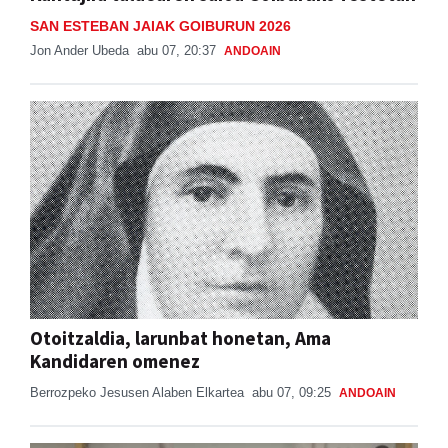
SAN ESTEBAN JAIAK GOIBURUN 2026
Jon Ander Ubeda
abu 07, 20:37
ANDOAIN
Otoitzaldia, larunbat honetan, Ama
Kandidaren omenez
Berrozpeko Jesusen Alaben Elkartea
abu 07, 09:25
ANDOAIN