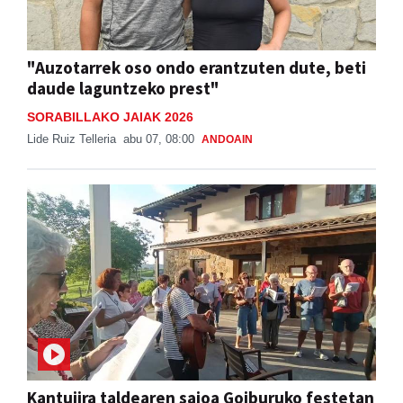
"Auzotarrek oso ondo erantzuten dute, beti
daude laguntzeko prest"
SORABILLAKO JAIAK 2026
Lide Ruiz Telleria
abu 07, 08:00
ANDOAIN
Kantujira taldearen saioa Goiburuko festetan