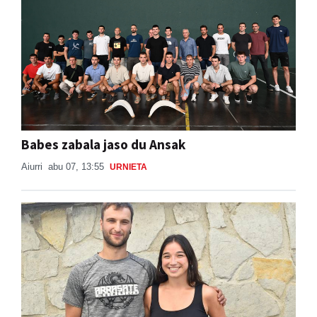
Babes zabala jaso du Ansak
Aiurri
abu 07, 13:55
URNIETA