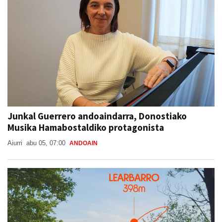
Junkal Guerrero andoaindarra, Donostiako
Musika Hamabostaldiko protagonista
Aiurri
abu 05, 07:00
ANDOAIN