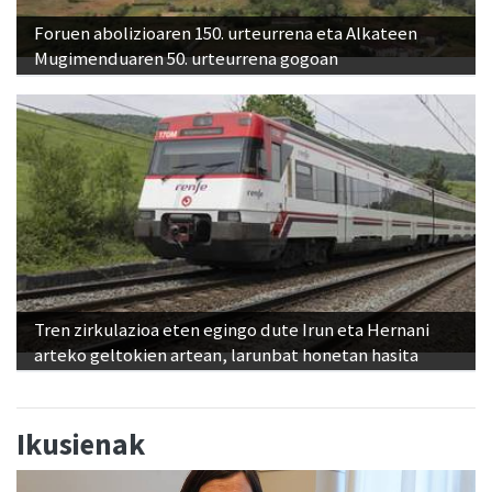
Foruen abolizioaren 150. urteurrena eta Alkateen
Mugimenduaren 50. urteurrena gogoan
Tren zirkulazioa eten egingo dute Irun eta Hernani
arteko geltokien artean, larunbat honetan hasita
Ikusienak