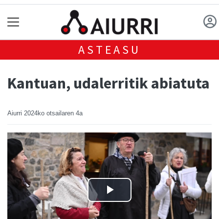
ASTEASU
Kantuan, udalerritik abiatuta
Aiurri
2024ko otsailaren 4a