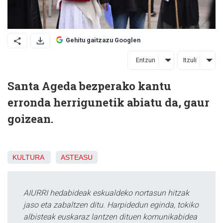
Gehitu gaitzazu Googlen
Entzun
Itzuli
Santa Ageda bezperako kantu
erronda herrigunetik abiatu da, gaur
goizean.
KULTURA
ASTEASU
AIURRI hedabideak eskualdeko nortasun hitzak
jaso eta zabaltzen ditu. Harpidedun eginda, tokiko
albisteak euskaraz lantzen dituen komunikabidea