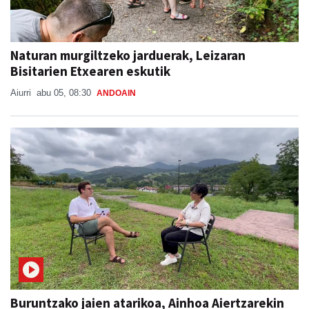
Naturan murgiltzeko jarduerak, Leizaran
Bisitarien Etxearen eskutik
Aiurri
abu 05, 08:30
ANDOAIN
Buruntzako jaien atarikoa, Ainhoa Aiertzarekin