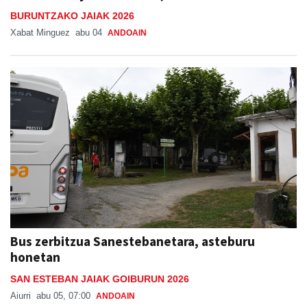
BURUNTZAKO JAIAK 2026
Xabat Minguez
abu 04
ANDOAIN
Bus zerbitzua Sanestebanetara, asteburu
honetan
SAN ESTEBAN JAIAK GOIBURUN 2026
Aiurri
abu 05, 07:00
ANDOAIN