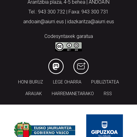
Arantzibia plaza, 4-5 behea | ANDOAIN
Tel.: 943 300 732 | Faxa: 943 300 731
andoain@aiurri.eus | idazkaritza@aiurri.eus
Codesyntaxek garatua
HONI BURUZ
LEGE OHARRA
PUBLIZITATEA
ARAUAK
HARREMANETARAKO
RSS