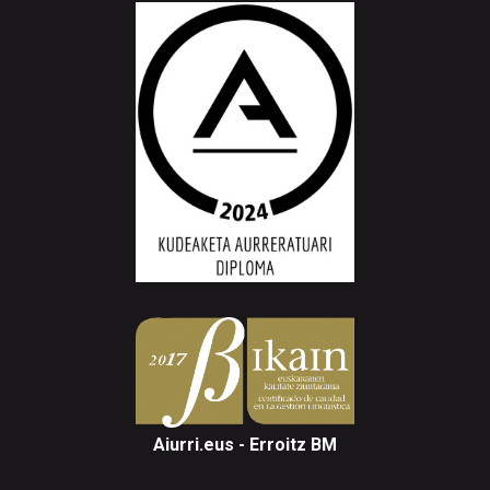
Aiurri.eus - Erroitz BM