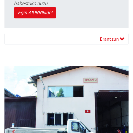
babestuko duzu.
Egin AIURRIkide!
Erantzun