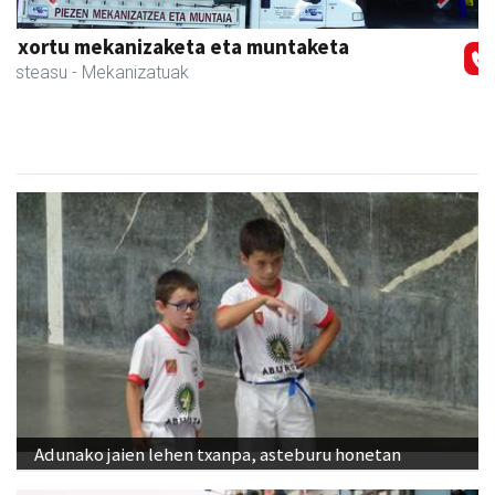
Previous
Next
Iturri-Ondo jatetxea
Asteasu
- Jatetxeak
Adunako jaien lehen txanpa, asteburu honetan