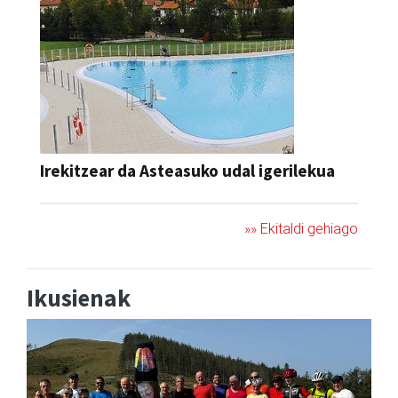
Irekitzear da Asteasuko udal igerilekua
»» Ekitaldi gehiago
Ikusienak