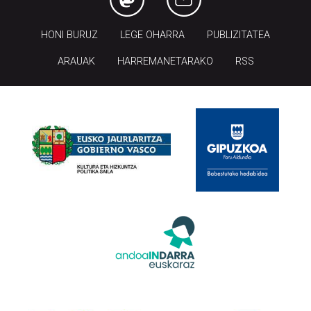
HONI BURUZ
LEGE OHARRA
PUBLIZITATEA
ARAUAK
HARREMANETARAKO
RSS