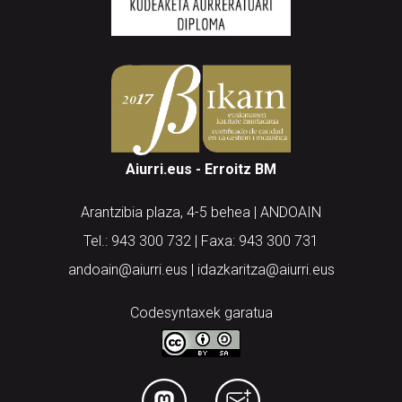
Aiurri.eus - Erroitz BM
Arantzibia plaza, 4-5 behea | ANDOAIN
Tel.: 943 300 732 | Faxa: 943 300 731
andoain@aiurri.eus | idazkaritza@aiurri.eus
Codesyntaxek garatua