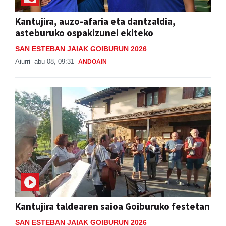
asteburuko ospakizunei ekiteko
SAN ESTEBAN JAIAK GOIBURUN 2026
Aiurri
abu 08, 09:31
ANDOAIN
Kantujira taldearen saioa Goiburuko festetan
SAN ESTEBAN JAIAK GOIBURUN 2026
Jon Ander Ubeda
abu 07, 20:37
ANDOAIN