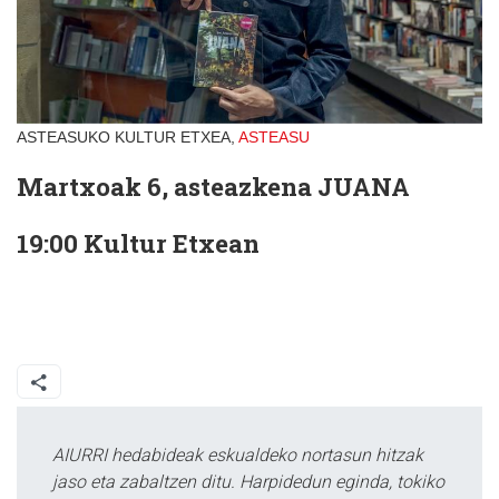
ASTEASUKO KULTUR ETXEA,
ASTEASU
Martxoak 6, asteazkena JUANA
19:00 Kultur Etxean
AIURRI hedabideak eskualdeko nortasun hitzak
jaso eta zabaltzen ditu. Harpidedun eginda, tokiko