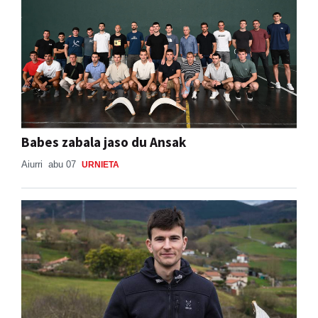
Babes zabala jaso du Ansak
Aiurri
abu 07
URNIETA