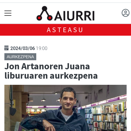
ASTEASU
2024/03/06
19:00
AURKEZPENA
Jon Artanoren Juana
liburuaren aurkezpena