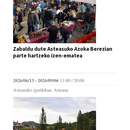
Zabaldu dute Asteasuko Azoka Berezian
parte hartzeko izen-ematea
AZOKA
2026/06/13 - 2026/09/06
11:00 / 20:00
Asteasuko igerilekua, Asteasu