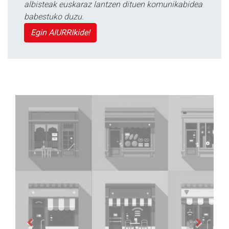
albisteak euskaraz lantzen dituen komunikabidea
babestuko duzu.
Egin AIURRIkide!
Previous
Next