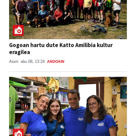
Gogoan hartu dute Katto Amilibia kultur
eragilea
Aiurri
abu 08, 13:24
ANDOAIN
Kantujira, auzo-afaria eta dantzaldia,