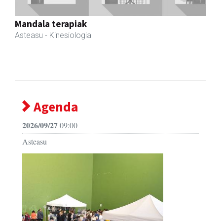
AMC Mecanocaucho
Asteasu
- Industria hornidurak
Agenda
2026/09/27
09:00
Asteasu