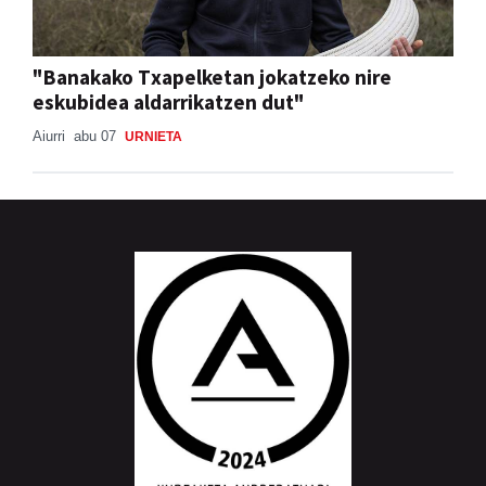
"Banakako Txapelketan jokatzeko nire
eskubidea aldarrikatzen dut"
Aiurri
abu 07
URNIETA