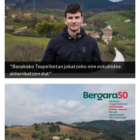
"Banakako Txapelketan jokatzeko nire eskubidea
aldarrikatzen dut"