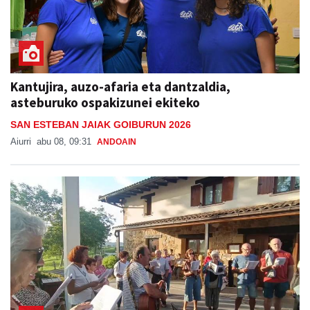
Kantujira, auzo-afaria eta dantzaldia,
asteburuko ospakizunei ekiteko
SAN ESTEBAN JAIAK GOIBURUN 2026
Aiurri
abu 08, 09:31
ANDOAIN