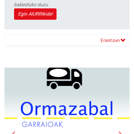
babestuko duzu.
Egin AIURRIkide!
Erantzun