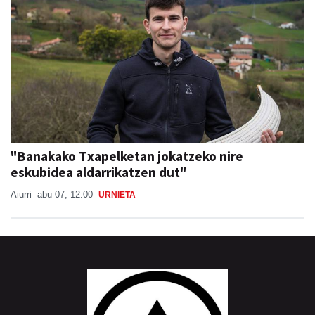
"Banakako Txapelketan jokatzeko nire
eskubidea aldarrikatzen dut"
Aiurri
abu 07, 12:00
URNIETA