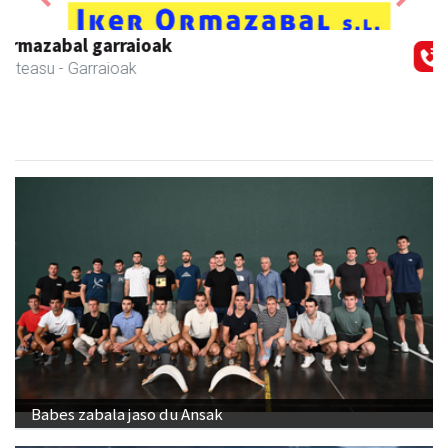
Previous
Next
Kabela
Asteasu
- Gozotegiak
Babes zabala jaso du Ansak