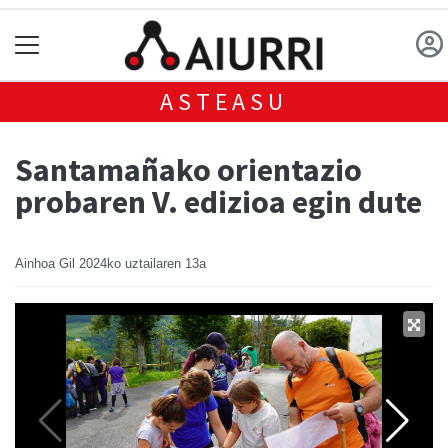
ASTEASU
Santamañako orientazio
probaren V. edizioa egin dute
Ainhoa Gil
2024ko uztailaren 13a