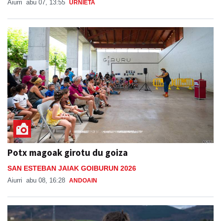
Aiurri
abu 07, 13:55
URNIETA
Potx magoak girotu du goiza
SAN ESTEBAN JAIAK GOIBURUN 2026
Aiurri
abu 08, 16:28
ANDOAIN