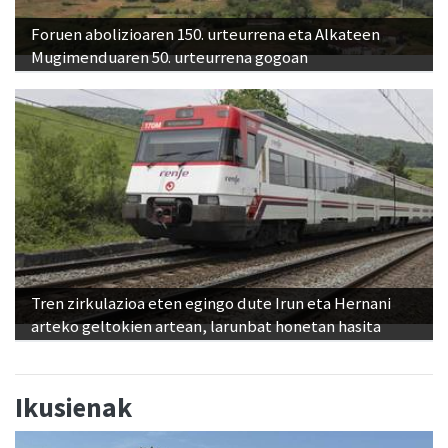
Foruen abolizioaren 150. urteurrena eta Alkateen
Mugimenduaren 50. urteurrena gogoan
Tren zirkulazioa eten egingo dute Irun eta Hernani
arteko geltokien artean, larunbat honetan hasita
Ikusienak