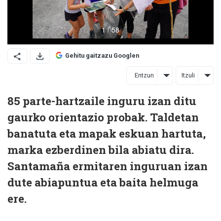
Gehitu gaitzazu Googlen
Entzun
Itzuli
85 parte-hartzaile inguru izan ditu
gaurko orientazio probak. Taldetan
banatuta eta mapak eskuan hartuta,
marka ezberdinen bila abiatu dira.
Santamaña ermitaren inguruan izan
dute abiapuntua eta baita helmuga
ere.