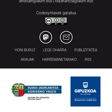
andoain@aiurri.eus | idazkaritza@aiurri.eus
Codesyntaxek garatua
HONI BURUZ
LEGE OHARRA
PUBLIZITATEA
ARAUAK
HARREMANETARAKO
RSS