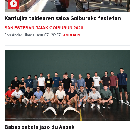
Kantujira taldearen saioa Goiburuko festetan
SAN ESTEBAN JAIAK GOIBURUN 2026
Jon Ander Ubeda
abu 07, 20:37
ANDOAIN
Babes zabala jaso du Ansak