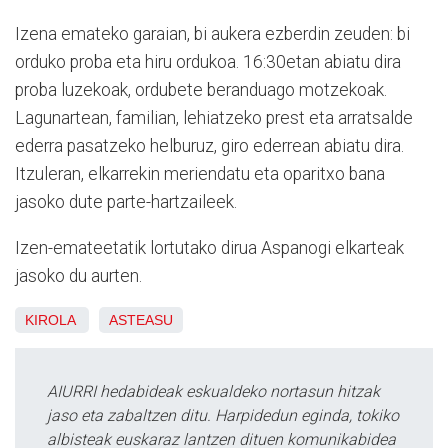
Izena emateko garaian, bi aukera ezberdin zeuden: bi
orduko proba eta hiru ordukoa. 16:30etan abiatu dira
proba luzekoak, ordubete beranduago motzekoak.
Lagunartean, familian, lehiatzeko prest eta arratsalde
ederra pasatzeko helburuz, giro ederrean abiatu dira.
Itzuleran, elkarrekin meriendatu eta oparitxo bana
jasoko dute parte-hartzaileek.
Izen-emateetatik lortutako dirua Aspanogi elkarteak
jasoko du aurten.
KIROLA
ASTEASU
AIURRI hedabideak eskualdeko nortasun hitzak
jaso eta zabaltzen ditu. Harpidedun eginda, tokiko
albisteak euskaraz lantzen dituen komunikabidea