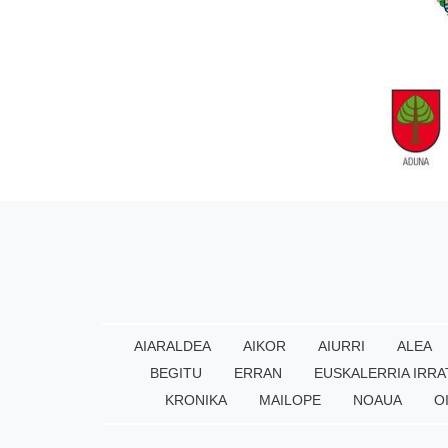
AIARALDEA
AIKOR
AIURRI
ALEA
BEGITU
ERRAN
EUSKALERRIA IRRA
KRONIKA
MAILOPE
NOAUA
O