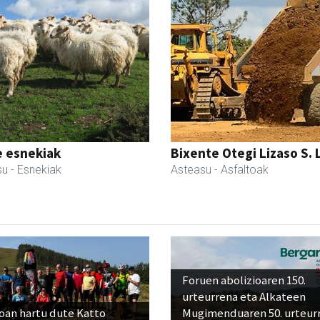
e esnekiak
Bixente Otegi Lizaso S. L
su
- Esnekiak
Asteasu
- Asfaltoak
Foruen abolizioaren 150.
urteurrena eta Alkateen
oan hartu dute Katto
Mugimenduaren 50. urteur