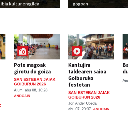
ibia kultur eragilea
gogoan
Potx magoak
Kantujira
Ba
girotu du goiza
taldearen saioa
d
Goiburuko
SAN ESTEBAN JAIAK
Aiu
festetan
GOIBURUN 2026
Aiurri
abu 08, 16:28
SAN ESTEBAN JAIAK
ANDOAIN
GOIBURUN 2026
Jon Ander Ubeda
K
abu 07, 20:37
ANDOAIN