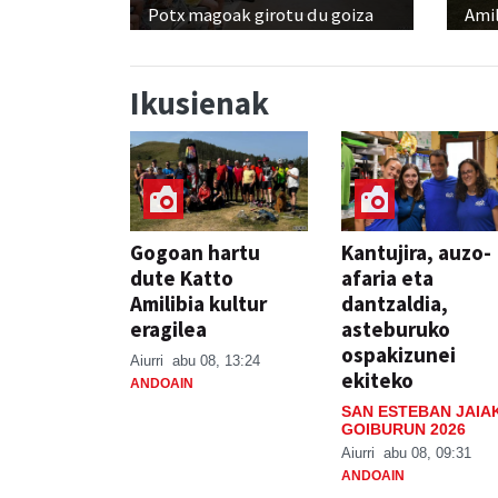
Potx magoak girotu du goiza
Amil
Ikusienak
Gogoan hartu
Kantujira, auzo-
dute Katto
afaria eta
Amilibia kultur
dantzaldia,
eragilea
asteburuko
ospakizunei
Aiurri
abu 08, 13:24
ekiteko
ANDOAIN
SAN ESTEBAN JAIA
GOIBURUN 2026
Aiurri
abu 08, 09:31
ANDOAIN