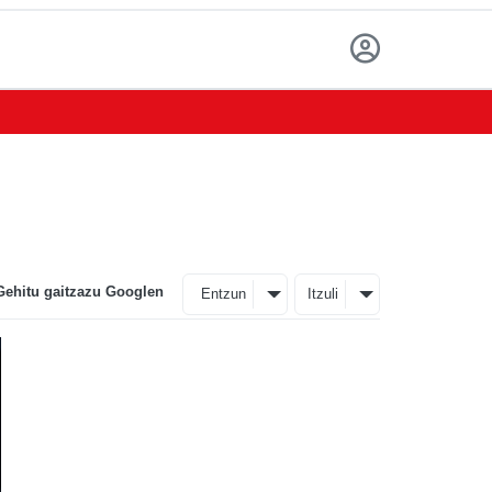
Gehitu gaitzazu Googlen
Entzun
Itzuli