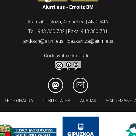
Aiurri.eus - Erroitz BM
Arantzibia plaza, 4-5 behea | ANDOAIN
Tel.: 943 300 732 | Faxa: 943 300 731
andoain@aiurri.eus | idazkaritza@aiurri.eus
Codesyntaxek garatua
LEGE OHARRA
PUBLIZITATEA
ARAUAK
HARREMANET