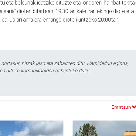
u eta beldurrak idatziko dituzte eta, ondoren, hainbat tokita
la saria" dioten bitartean. 19:30tan kalejirari ekingo diote eta
da. Jaiari amaiera emango diote iluntzeko 20:00tan,
ortasun hitzak jaso eta zabaltzen ditu. Harpidedun eginda,
tzen dituen komunikabidea babestuko duzu.
Erantzun