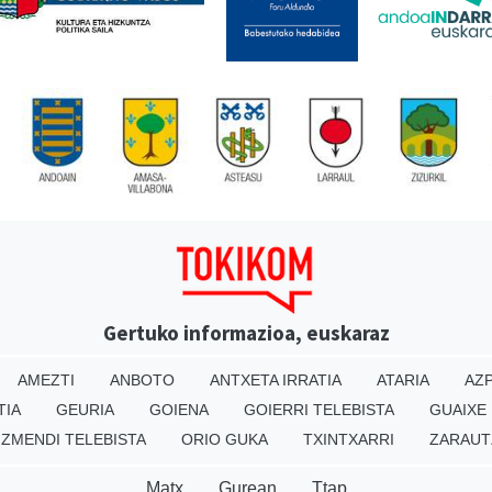
Gertuko informazioa, euskaraz
AMEZTI
ANBOTO
ANTXETA IRRATIA
ATARIA
AZP
TIA
GEURIA
GOIENA
GOIERRI TELEBISTA
GUAIXE
IZMENDI TELEBISTA
ORIO GUKA
TXINTXARRI
ZARAUT
Matx
Gurean
Ttap