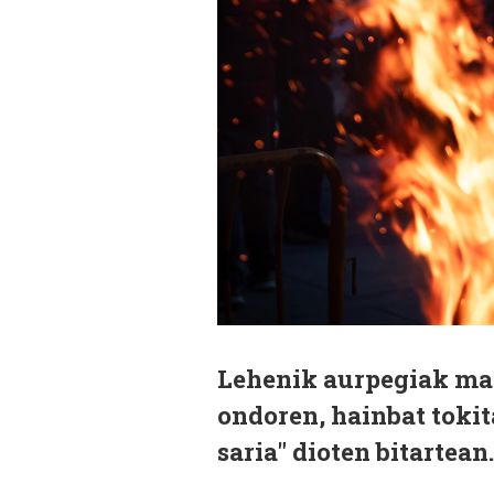
Lehenik aurpegiak marg
ondoren, hainbat tokita
saria" dioten bitartean.