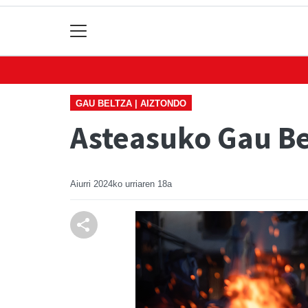
GAU BELTZA | AIZTONDO
Asteasuko Gau Be
Aiurri
2024ko urriaren 18a