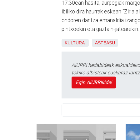
17:30ean hasita, aurpegiak margot
ibiliko dira haurrak eskean "Ziria a
ondoren dantza emanaldia izango 
pintxoekin eta gaztain-jatearekin.
KULTURA
ASTEASU
AIURRI hedabideak eskualdeko n
tokiko albisteak euskaraz lan
Egin AIURRIkide!