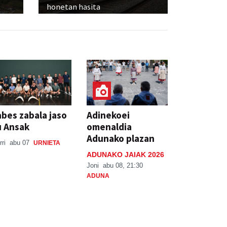
honetan hasita
bes zabala jaso
Adinekoei
u Ansak
omenaldia
Adunako plazan
rri
abu 07
URNIETA
ADUNAKO JAIAK 2026
Joni
abu 08, 21:30
ADUNA