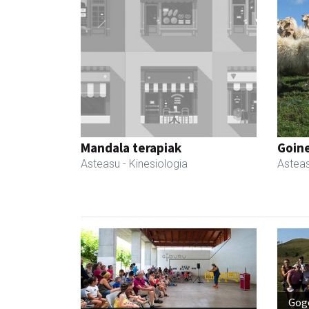
Mandala terapiak
Goin
Asteasu
- Kinesiologia
Astea
Gog