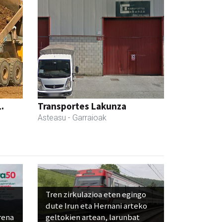
.
Transportes Lakunza
Asteasu
- Garraioak
Tren zirkulazioa eten egingo
dute Irun eta Hernani arteko
rena
geltokien artean, larunbat