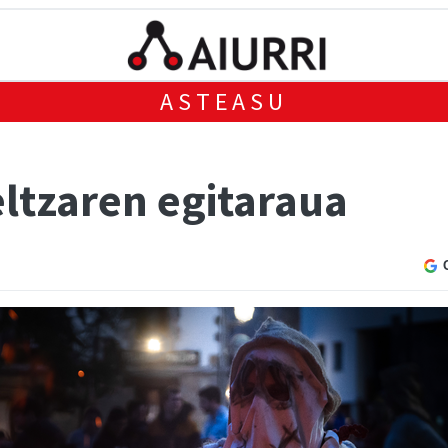
ASTEASU
ltzaren egitaraua