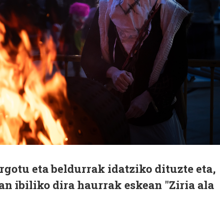
otu eta beldurrak idatziko dituzte eta,
n ibiliko dira haurrak eskean "Ziria ala