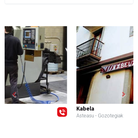
Previous
Next
Kabela
Asteasu
- Gozotegiak