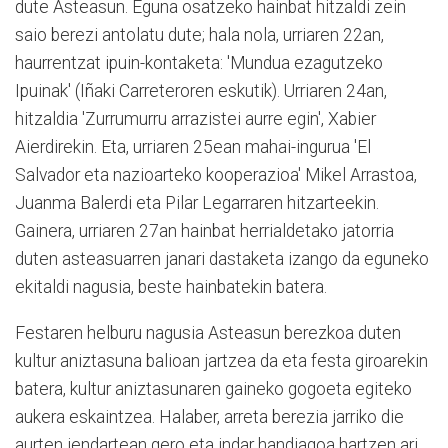
dute Asteasun. Eguna osatzeko hainbat hitzaldi zein
saio berezi antolatu dute; hala nola, urriaren 22an,
haurrentzat ipuin-kontaketa: 'Mundua ezagutzeko
Ipuinak' (Iñaki Carreteroren eskutik). Urriaren 24an,
hitzaldia 'Zurrumurru arrazistei aurre egin', Xabier
Aierdirekin. Eta, urriaren 25ean mahai-ingurua 'El
Salvador eta nazioarteko kooperazioa' Mikel Arrastoa,
Juanma Balerdi eta Pilar Legarraren hitzarteekin.
Gainera, urriaren 27an hainbat herrialdetako jatorria
duten asteasuarren janari dastaketa izango da eguneko
ekitaldi nagusia, beste hainbatekin batera.
Festaren helburu nagusia Asteasun berezkoa duten
kultur aniztasuna balioan jartzea da eta festa giroarekin
batera, kultur aniztasunaren gaineko gogoeta egiteko
aukera eskaintzea. Halaber, arreta berezia jarriko die
aurten jendartean gero eta indar handiagoa hartzen ari