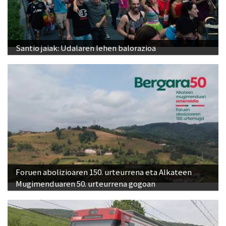
Santio jaiak: Udalaren lehen balorazioa
Foruen abolizioaren 150. urteurrena eta Alkateen
Mugimenduaren 50. urteurrena gogoan