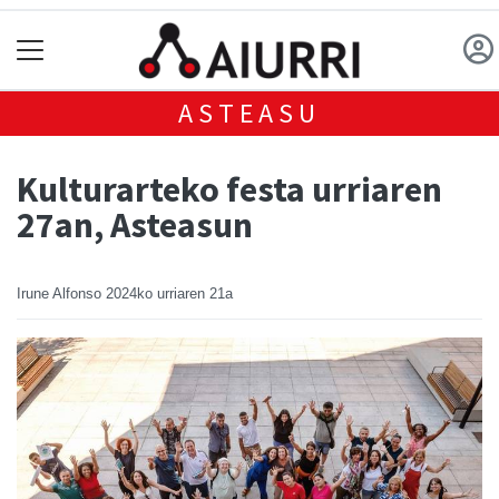
ASTEASU
Kulturarteko festa urriaren
27an, Asteasun
Irune Alfonso
2024ko urriaren 21a