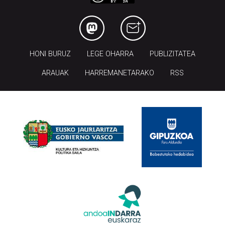
HONI BURUZ
LEGE OHARRA
PUBLIZITATEA
ARAUAK
HARREMANETARAKO
RSS