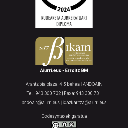
Aiurri.eus - Erroitz BM
Arantzibia plaza, 4-5 behea | ANDOAIN
Tel.: 943 300 732 | Faxa: 943 300 731
andoain@aiurri.eus | idazkaritza@aiurri.eus
Codesyntaxek garatua