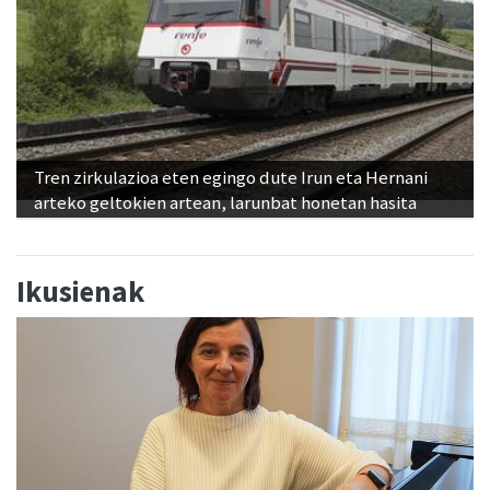
Tren zirkulazioa eten egingo dute Irun eta Hernani
arteko geltokien artean, larunbat honetan hasita
Ikusienak