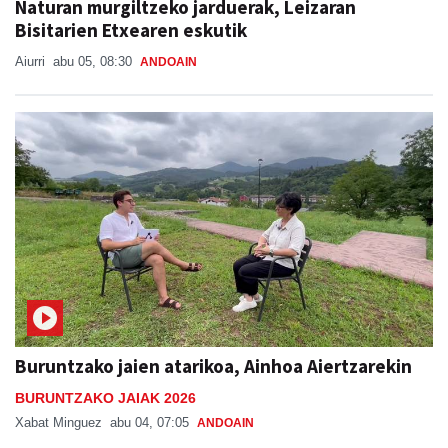
Naturan murgiltzeko jarduerak, Leizaran
Bisitarien Etxearen eskutik
Aiurri
abu 05, 08:30
ANDOAIN
Buruntzako jaien atarikoa, Ainhoa Aiertzarekin
BURUNTZAKO JAIAK 2026
Xabat Minguez
abu 04, 07:05
ANDOAIN