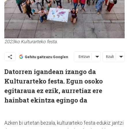
2023ko Kulturarteko festa.
Entzun
Itzuli
Gehitu gaitzazu Googlen
Datorren igandean izango da
Kulturarteko festa. Egun osoko
egitaraua ez ezik, aurretiaz ere
hainbat ekintza egingo da
Azken bi urtetan bezala, kulturarteko festa edukiz jantzi