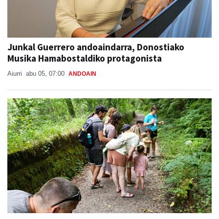
Junkal Guerrero andoaindarra, Donostiako
Musika Hamabostaldiko protagonista
Aiurri
abu 05, 07:00
ANDOAIN