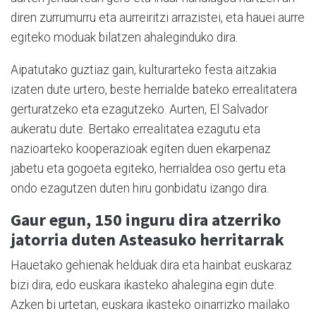
diren zurrumurru eta aurreiritzi arrazistei, eta hauei aurre
egiteko moduak bilatzen ahaleginduko dira.
Aipatutako guztiaz gain, kulturarteko festa aitzakia
izaten dute urtero, beste herrialde bateko errealitatera
gerturatzeko eta ezagutzeko. Aurten, El Salvador
aukeratu dute. Bertako errealitatea ezagutu eta
nazioarteko kooperazioak egiten duen ekarpenaz
jabetu eta gogoeta egiteko, herrialdea oso gertu eta
ondo ezagutzen duten hiru gonbidatu izango dira.
Gaur egun, 150 inguru dira atzerriko
jatorria duten Asteasuko herritarrak
Hauetako gehienak helduak dira eta hainbat euskaraz
bizi dira, edo euskara ikasteko ahalegina egin dute.
Azken bi urtetan, euskara ikasteko oinarrizko mailako