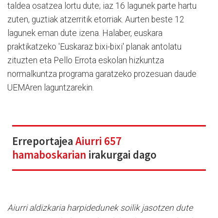
taldea osatzea lortu dute; iaz 16 lagunek parte hartu
zuten, guztiak atzerritik etorriak. Aurten beste 12
lagunek eman dute izena. Halaber, euskara
praktikatzeko 'Euskaraz bixi-bixi' planak antolatu
zituzten eta Pello Errota eskolan hizkuntza
normalkuntza programa garatzeko prozesuan daude
UEMAren laguntzarekin.
Erreportajea
Aiurri 657
hamaboskarian
irakurgai dago
Aiurri aldizkaria harpidedunek soilik jasotzen dute