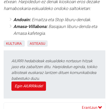
etxean. Harpidedun ez denak kioskoan eros dezake
hamaboskaria eskualdeko ondoko saltokietan:
Andoain:
Ernaitza eta Stop liburu-dendak.
Amasa-Villabona:
Basajaun liburu-denda eta
Amasa kafetegia.
KULTURA
ASTEASU
AIURRI hedabideak eskualdeko nortasun hitzak
jaso eta zabaltzen ditu. Harpidedun eginda, tokiko
albisteak euskaraz lantzen dituen komunikabidea
babestuko duzu.
Egin AIURRIkide!
Erantzun