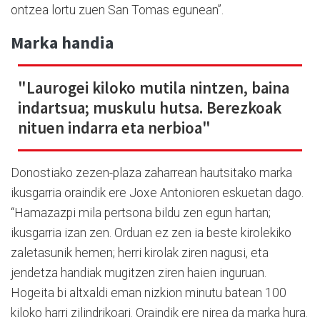
ontzea lortu zuen San Tomas egunean”.
Marka handia
"Laurogei kiloko mutila nintzen, baina
indartsua; muskulu hutsa. Berezkoak
nituen indarra eta nerbioa"
Donostiako zezen-plaza zaharrean hautsitako marka
ikusgarria oraindik ere Joxe Antonioren eskuetan dago.
“Hamazazpi mila pertsona bildu zen egun hartan;
ikusgarria izan zen. Orduan ez zen ia beste kirolekiko
zaletasunik hemen; herri kirolak ziren nagusi, eta
jendetza handiak mugitzen ziren haien inguruan.
Hogeita bi altxaldi eman nizkion minutu batean 100
kiloko harri zilindrikoari. Oraindik ere nirea da marka hura.