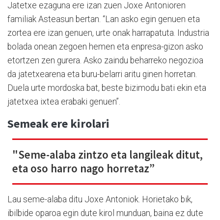
Jatetxe ezaguna ere izan zuen Joxe Antonioren
familiak Asteasun bertan. “Lan asko egin genuen eta
zortea ere izan genuen, urte onak harrapatuta. Industria
bolada onean zegoen hemen eta enpresa-gizon asko
etortzen zen gurera. Asko zaindu beharreko negozioa
da jatetxearena eta buru-belarri aritu ginen horretan.
Duela urte mordoska bat, beste bizimodu bati ekin eta
jatetxea ixtea erabaki genuen”.
Semeak ere kirolari
"Seme-alaba zintzo eta langileak ditut,
eta oso harro nago horretaz”
Lau seme-alaba ditu Joxe Antoniok. Horietako bik,
ibilbide oparoa egin dute kirol munduan, baina ez dute