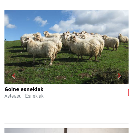
Previous
Next
Goine esnekiak
Asteasu
- Esnekiak