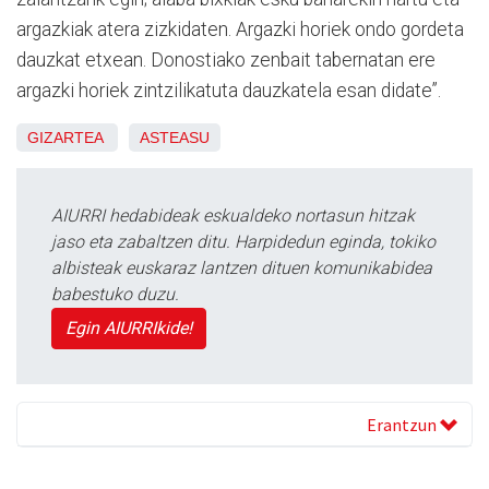
argazkiak atera zizkidaten. Argazki horiek ondo gordeta
dauzkat etxean. Donostiako zenbait tabernatan ere
argazki horiek zintzilikatuta dauzkatela esan didate”.
GIZARTEA
ASTEASU
AIURRI hedabideak eskualdeko nortasun hitzak
jaso eta zabaltzen ditu. Harpidedun eginda, tokiko
albisteak euskaraz lantzen dituen komunikabidea
babestuko duzu.
Egin AIURRIkide!
Erantzun