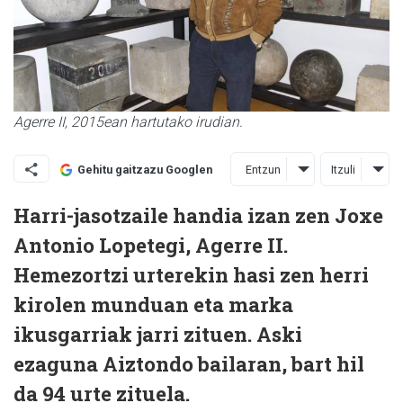
Agerre II, 2015ean hartutako irudian.
Entzun
Itzuli
Gehitu gaitzazu Googlen
Harri-jasotzaile handia izan zen Joxe
Antonio Lopetegi, Agerre II.
Hemezortzi urterekin hasi zen herri
kirolen munduan eta marka
ikusgarriak jarri zituen. Aski
ezaguna Aiztondo bailaran, bart hil
da 94 urte zituela.