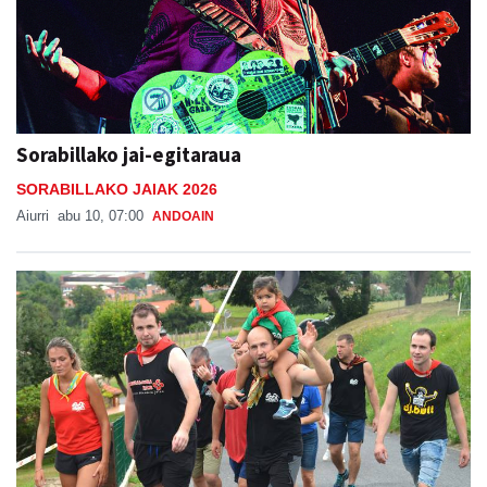
Sorabillako jai-egitaraua
SORABILLAKO JAIAK 2026
Aiurri
abu 10, 07:00
ANDOAIN