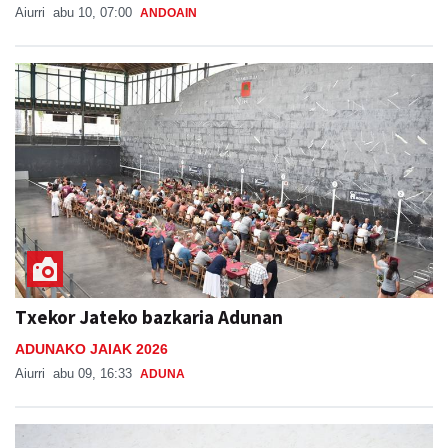
Aiurri
abu 10, 07:00
ANDOAIN
Txekor Jateko bazkaria Adunan
ADUNAKO JAIAK 2026
Aiurri
abu 09, 16:33
ADUNA