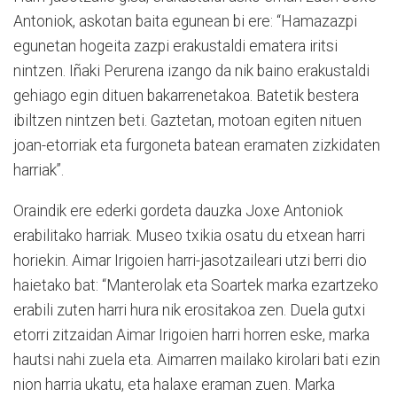
Antoniok, askotan baita egunean bi ere: “Hamazazpi
egunetan hogeita zazpi erakustaldi ematera iritsi
nintzen. Iñaki Perurena izango da nik baino erakustaldi
gehiago egin dituen bakarrenetakoa. Batetik bestera
ibiltzen nintzen beti. Gaztetan, motoan egiten nituen
joan-etorriak eta furgoneta batean eramaten zizkidaten
harriak”.
Oraindik ere ederki gordeta dauzka Joxe Antoniok
erabilitako harriak. Museo txikia osatu du etxean harri
horiekin. Aimar Irigoien harri-jasotzaileari utzi berri dio
haietako bat: “Manterolak eta Soartek marka ezartzeko
erabili zuten harri hura nik erositakoa zen. Duela gutxi
etorri zitzaidan Aimar Irigoien harri horren eske, marka
hautsi nahi zuela eta. Aimarren mailako kirolari bati ezin
nion harria ukatu, eta halaxe eraman zuen. Marka