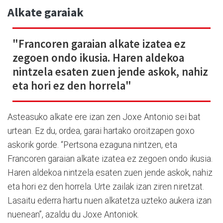
Alkate garaiak
"Francoren garaian alkate izatea ez
zegoen ondo ikusia. Haren aldekoa
nintzela esaten zuen jende askok, nahiz
eta hori ez den horrela"
Asteasuko alkate ere izan zen Joxe Antonio sei bat
urtean. Ez du, ordea, garai hartako oroitzapen goxo
askorik gorde. “Pertsona ezaguna nintzen, eta
Francoren garaian alkate izatea ez zegoen ondo ikusia.
Haren aldekoa nintzela esaten zuen jende askok, nahiz
eta hori ez den horrela. Urte zailak izan ziren niretzat.
Lasaitu ederra hartu nuen alkatetza uzteko aukera izan
nuenean”, azaldu du Joxe Antoniok.