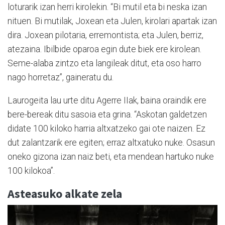
loturarik izan herri kirolekin. “Bi mutil eta bi neska izan
nituen. Bi mutilak, Joxean eta Julen, kirolari apartak izan
dira. Joxean pilotaria, erremontista; eta Julen, berriz,
atezaina. Ibilbide oparoa egin dute biek ere kirolean.
Seme-alaba zintzo eta langileak ditut, eta oso harro
nago horretaz”, gaineratu du.
Laurogeita lau urte ditu Agerre IIak, baina oraindik ere
bere-bereak ditu sasoia eta grina. “Askotan galdetzen
didate 100 kiloko harria altxatzeko gai ote naizen. Ez
dut zalantzarik ere egiten; erraz altxatuko nuke. Osasun
oneko gizona izan naiz beti, eta mendean hartuko nuke
100 kilokoa”.
Asteasuko alkate zela