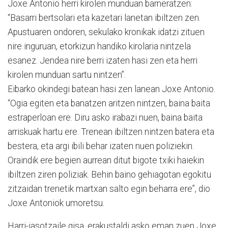
Joxe Antonio herri kirolen munduan barneratzen:
“Basarri bertsolari eta kazetari lanetan ibiltzen zen.
Apustuaren ondoren, sekulako kronikak idatzi zituen
nire inguruan, etorkizun handiko kirolaria nintzela
esanez. Jendea nire berri izaten hasi zen eta herri
kirolen munduan sartu nintzen”.
Eibarko okindegi batean hasi zen lanean Joxe Antonio.
“Ogia egiten eta banatzen aritzen nintzen, baina baita
estraperloan ere. Diru asko irabazi nuen, baina baita
arriskuak hartu ere. Trenean ibiltzen nintzen batera eta
bestera, eta argi ibili behar izaten nuen poliziekin.
Oraindik ere begien aurrean ditut bigote txiki haiekin
ibiltzen ziren poliziak. Behin baino gehiagotan egokitu
zitzaidan trenetik martxan salto egin beharra ere”, dio
Joxe Antoniok umoretsu.
Harri-jasotzaile gisa, erakustaldi asko eman zuen Joxe