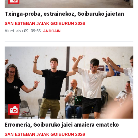
Txinga-proba, estrainekoz, Goiburuko jaietan
SAN ESTEBAN JAIAK GOIBURUN 2026
Aiurri
abu 09, 09:55
ANDOAIN
Erromeria, Goiburuko jaiei amaiera emateko
SAN ESTEBAN JAIAK GOIBURUN 2026