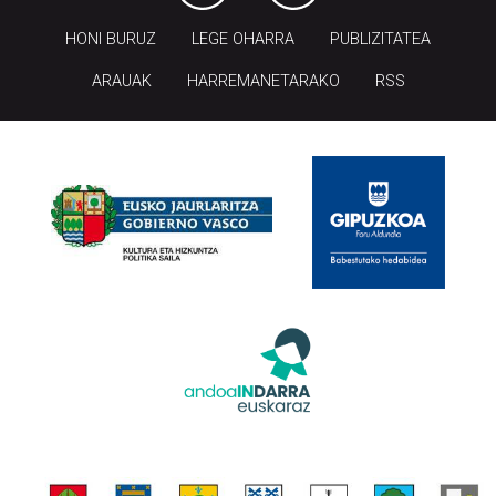
HONI BURUZ
LEGE OHARRA
PUBLIZITATEA
ARAUAK
HARREMANETARAKO
RSS