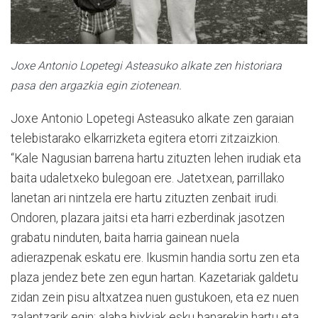
Joxe Antonio Lopetegi Asteasuko alkate zen historiara
pasa den argazkia egin ziotenean.
Joxe Antonio Lopetegi Asteasuko alkate zen garaian
telebistarako elkarrizketa egitera etorri zitzaizkion.
“Kale Nagusian barrena hartu zituzten lehen irudiak eta
baita udaletxeko bulegoan ere. Jatetxean, parrillako
lanetan ari nintzela ere hartu zituzten zenbait irudi.
Ondoren, plazara jaitsi eta harri ezberdinak jasotzen
grabatu ninduten, baita harria gainean nuela
adierazpenak eskatu ere. Ikusmin handia sortu zen eta
plaza jendez bete zen egun hartan. Kazetariak galdetu
zidan zein pisu altxatzea nuen gustukoen, eta ez nuen
zalantzarik egin; alaba bixkiak esku banarekin hartu eta