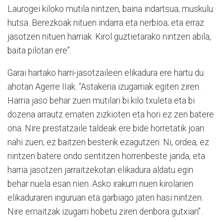
Laurogei kiloko mutila nintzen, baina indartsua; muskulu
hutsa. Berezkoak nituen indarra eta nerbioa; eta erraz
jasotzen nituen harriak. Kirol guztietarako nintzen abila,
baita pilotan ere”.
Garai hartako harri-jasotzaileen elikadura ere hartu du
ahotan Agerre IIak. “Astakeria izugarriak egiten ziren.
Harria jaso behar zuen mutilari bi kilo txuleta eta bi
dozena arrautz ematen zizkioten eta hori ez zen batere
ona. Nire prestatzaile taldeak ere bide horretatik joan
nahi zuen; ez baitzen besterik ezagutzen. Ni, ordea, ez
nintzen batere ondo sentitzen horrenbeste janda, eta
harria jasotzen jarraitzekotan elikadura aldatu egin
behar nuela esan nien. Asko irakurri nuen kirolarien
elikaduraren inguruan eta garbiago jaten hasi nintzen.
Nire emaitzak izugarri hobetu ziren denbora gutxian”.