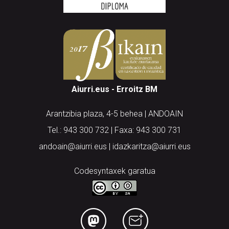
Aiurri.eus - Erroitz BM
Arantzibia plaza, 4-5 behea | ANDOAIN
Tel.: 943 300 732 | Faxa: 943 300 731
andoain@aiurri.eus | idazkaritza@aiurri.eus
Codesyntaxek garatua