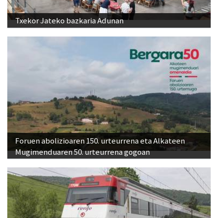
Txekor Jateko bazkaria Adunan
Foruen abolizioaren 150. urteurrena eta Alkateen
Mugimenduaren 50. urteurrena gogoan