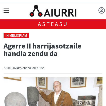
ASTEASU
IN MEMORIAM
Agerre II harrijasotzaile
handia zendu da
Aiurri
2024ko abenduaren 18a