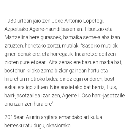
1930 urtean jaio zen Joxe Antonio Lopetegi,
Azpeitiako Agerre-haundi baserrian. Tiburtzio eta
Martzelina bere gurasoek, hamaika seme-alaba izan
zituzten, horietako zortzi, mutilak. “Sasoiko mutilak
ginen denak ere, eta horregatik, Indarretxe deitzen
zioten gure etxeari. Aita zenak ere bazuen marka bat;
bostehun kiloko zama bizkar-gainean hartu eta
hirurehun metroko bidea oinez egin ondoren, bost
eskailera igo zituen. Nire anaietako bat berriz, Luis,
harri-jasotzailea izan zen, Agerre I. Oso harri-jasotzaile
ona izan zen hura ere”.
2015ean Aiurrin argitara emandako artikulua
berreskuratu dugu, okasiorako.