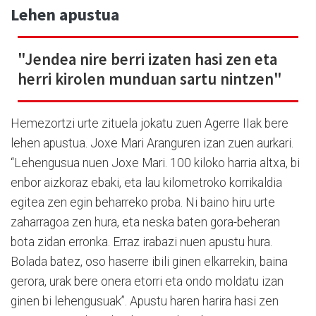
Lehen apustua
"Jendea nire berri izaten hasi zen eta
herri kirolen munduan sartu nintzen"
Hemezortzi urte zituela jokatu zuen Agerre IIak bere
lehen apustua. Joxe Mari Aranguren izan zuen aurkari.
“Lehengusua nuen Joxe Mari. 100 kiloko harria altxa, bi
enbor aizkoraz ebaki, eta lau kilometroko korrikaldia
egitea zen egin beharreko proba. Ni baino hiru urte
zaharragoa zen hura, eta neska baten gora-beheran
bota zidan erronka. Erraz irabazi nuen apustu hura.
Bolada batez, oso haserre ibili ginen elkarrekin, baina
gerora, urak bere onera etorri eta ondo moldatu izan
ginen bi lehengusuak”. Apustu haren harira hasi zen