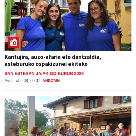
Kantujira, auzo-afaria eta dantzaldia,
asteburuko ospakizunei ekiteko
SAN ESTEBAN JAIAK GOIBURUN 2026
Aiurri
abu 08, 09:31
ANDOAIN