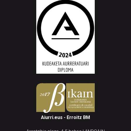
Aiurri.eus - Erroitz BM