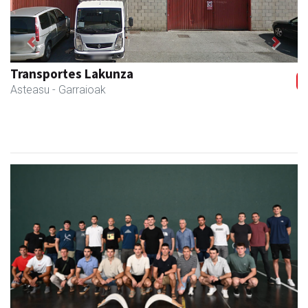
Previous
Next
Ormazabal garraioak
Asteasu
- Garraioak