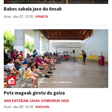
Babes zabala jaso du Ansak
Aiurri
abu 07, 13:55
URNIETA
Potx magoak girotu du goiza
SAN ESTEBAN JAIAK GOIBURUN 2026
Aiurri
abu 08, 16:28
ANDOAIN