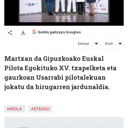
Gehitu gaitzazu Googlen
Entzun
Itzuli
Martxan da Gipuzkoako Euskal
Pilota Egokituko XV. txapelketa eta
gaurkoan Usarrabi pilotalekuan
jokatu da hirugarren jardunaldia.
KIROLA
ASTEASU