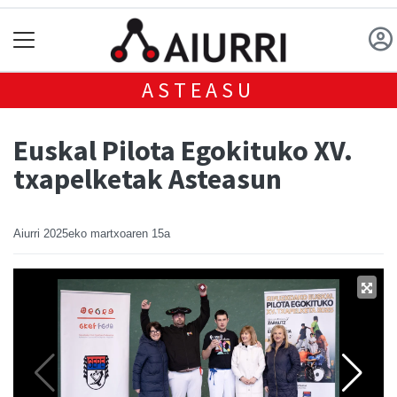
ASTEASU
Euskal Pilota Egokituko XV.
txapelketak Asteasun
Aiurri
2025eko martxoaren 15a