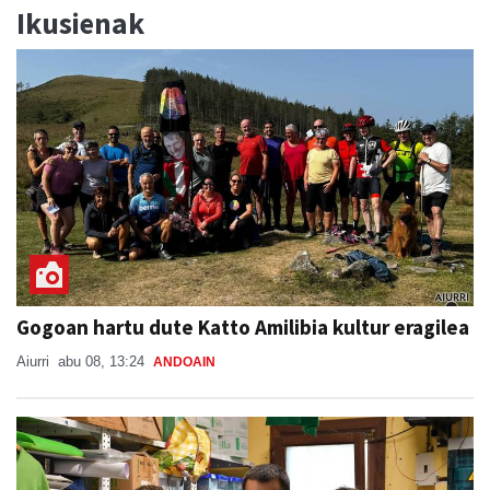
Ikusienak
Gogoan hartu dute Katto Amilibia kultur eragilea
Aiurri
abu 08, 13:24
ANDOAIN