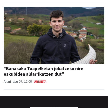
"Banakako Txapelketan jokatzeko nire
eskubidea aldarrikatzen dut"
Aiurri
abu 07, 12:00
URNIETA