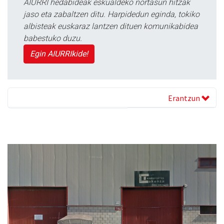
AIURRI hedabideak eskualdeko nortasun hitzak
jaso eta zabaltzen ditu. Harpidedun eginda, tokiko
albisteak euskaraz lantzen dituen komunikabidea
babestuko duzu.
Egin AIURRIkide!
Erantzun