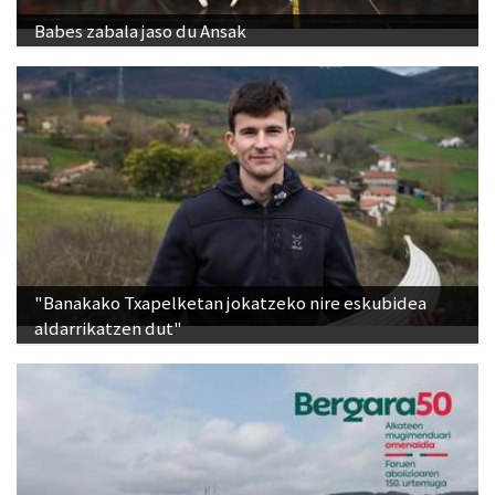
Babes zabala jaso du Ansak
"Banakako Txapelketan jokatzeko nire eskubidea
aldarrikatzen dut"