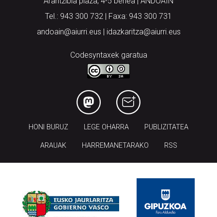
Arantzibia plaza, 4-5 behea | ANDOAIN
Tel.: 943 300 732 | Faxa: 943 300 731
andoain@aiurri.eus | idazkaritza@aiurri.eus
Codesyntaxek garatua
HONI BURUZ
LEGE OHARRA
PUBLIZITATEA
ARAUAK
HARREMANETARAKO
RSS