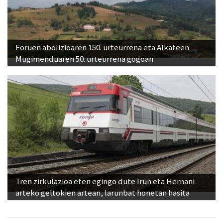
Foruen abolizioaren 150. urteurrena eta Alkateen
Mugimenduaren 50. urteurrena gogoan
Tren zirkulazioa eten egingo dute Irun eta Hernani
arteko geltokien artean, larunbat honetan hasita