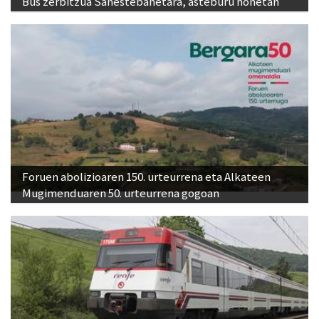
Bus zerbitzua Sanestebanetara, asteburu honetan
Foruen abolizioaren 150. urteurrena eta Alkateen
Mugimenduaren 50. urteurrena gogoan