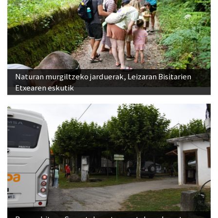
Naturan murgiltzeko jarduerak, Leizaran Bisitarien
Etxearen eskutik