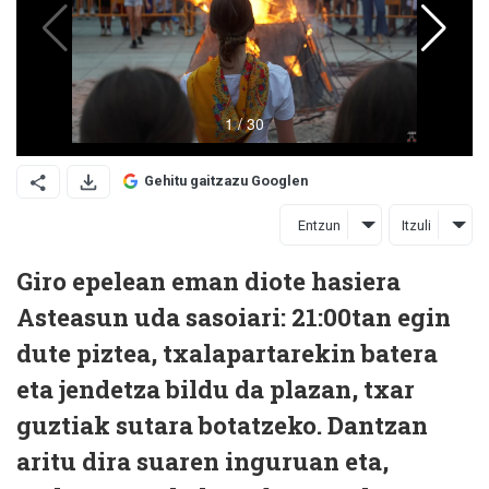
Gehitu gaitzazu Googlen
Entzun
Itzuli
Giro epelean eman diote hasiera
Asteasun uda sasoiari: 21:00tan egin
dute piztea, txalapartarekin batera
eta jendetza bildu da plazan, txar
guztiak sutara botatzeko. Dantzan
aritu dira suaren inguruan eta,