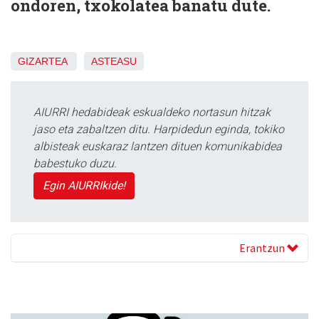
ondoren, txokolatea banatu dute.
GIZARTEA
ASTEASU
AIURRI hedabideak eskualdeko nortasun hitzak
jaso eta zabaltzen ditu. Harpidedun eginda, tokiko
albisteak euskaraz lantzen dituen komunikabidea
babestuko duzu.
Egin AIURRIkide!
Erantzun