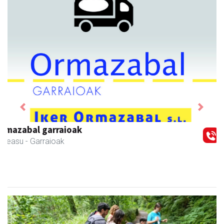
Previous
Next
Transportes Lakunza
Asteasu
- Garraioak