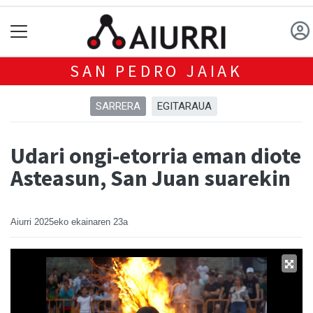
SAN PEDRO JAIAK
SARRERA
EGITARAUA
Udari ongi-etorria eman diote
Asteasun, San Juan suarekin
Aiurri
2025eko ekainaren 23a