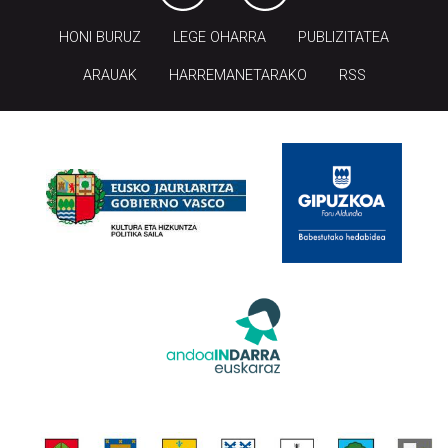
HONI BURUZ
LEGE OHARRA
PUBLIZITATEA
ARAUAK
HARREMANETARAKO
RSS