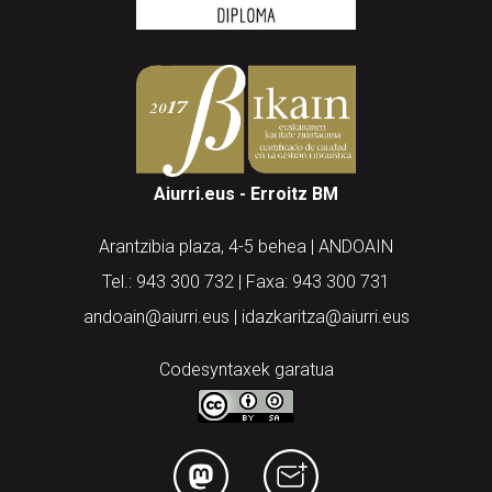
Aiurri.eus - Erroitz BM
Arantzibia plaza, 4-5 behea | ANDOAIN
Tel.: 943 300 732 | Faxa: 943 300 731
andoain@aiurri.eus | idazkaritza@aiurri.eus
Codesyntaxek garatua