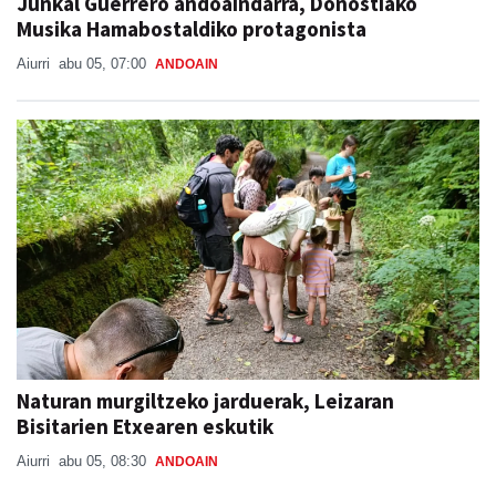
Junkal Guerrero andoaindarra, Donostiako
Musika Hamabostaldiko protagonista
Aiurri
abu 05, 07:00
ANDOAIN
Naturan murgiltzeko jarduerak, Leizaran
Bisitarien Etxearen eskutik
Aiurri
abu 05, 08:30
ANDOAIN