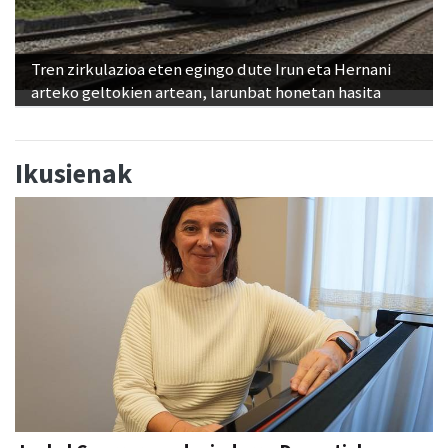
Tren zirkulazioa eten egingo dute Irun eta Hernani
arteko geltokien artean, larunbat honetan hasita
Ikusienak