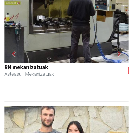
Previous
Next
Skinter ontziratzeak
Asteasu
- Ontziratzeak