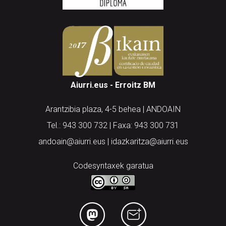
Aiurri.eus - Erroitz BM
Arantzibia plaza, 4-5 behea | ANDOAIN
Tel.: 943 300 732 | Faxa: 943 300 731
andoain@aiurri.eus | idazkaritza@aiurri.eus
Codesyntaxek garatua