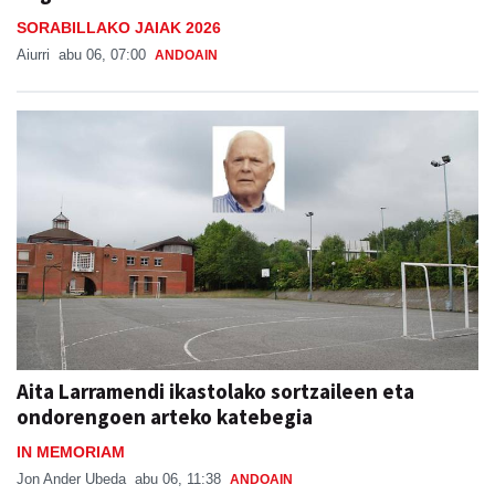
SORABILLAKO JAIAK 2026
Aiurri
abu 06, 07:00
ANDOAIN
Aita Larramendi ikastolako sortzaileen eta
ondorengoen arteko katebegia
IN MEMORIAM
Jon Ander Ubeda
abu 06, 11:38
ANDOAIN