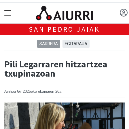
SAN PEDRO JAIAK
SARRERA
EGITARAUA
Pili Legarraren hitzartzea
txupinazoan
Ainhoa Gil
2025eko ekainaren 26a