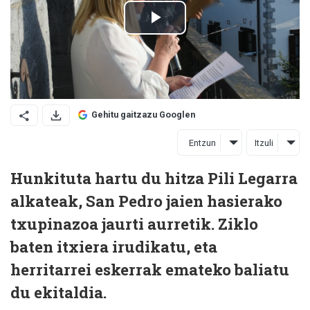
Gehitu gaitzazu Googlen
Entzun
Itzuli
Hunkituta hartu du hitza Pili Legarra
alkateak, San Pedro jaien hasierako
txupinazoa jaurti aurretik. Ziklo
baten itxiera irudikatu, eta
herritarrei eskerrak emateko baliatu
du ekitaldia.