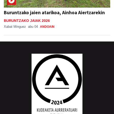
Buruntzako jaien atarikoa, Ainhoa Aiertzarekin
BURUNTZAKO JAIAK 2026
Xabat Minguez
abu 04
ANDOAIN