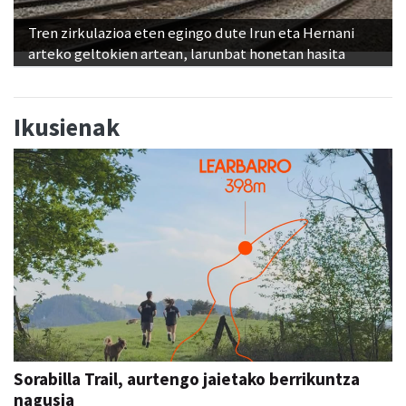
Tren zirkulazioa eten egingo dute Irun eta Hernani
arteko geltokien artean, larunbat honetan hasita
Ikusienak
Sorabilla Trail, aurtengo jaietako berrikuntza
nagusia