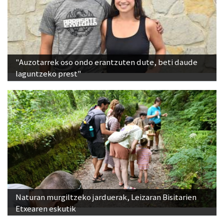
"Auzotarrek oso ondo erantzuten dute, beti daude
laguntzeko prest"
Naturan murgiltzeko jarduerak, Leizaran Bisitarien
Etxearen eskutik