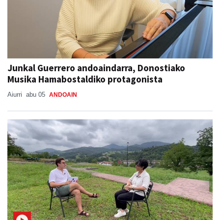
Junkal Guerrero andoaindarra, Donostiako
Musika Hamabostaldiko protagonista
Aiurri
abu 05
ANDOAIN