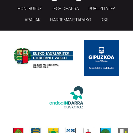
HONI BURUZ
LEGE OHARRA
PUBLIZITATEA
ARAUAK
HARREMANETARAKO
RSS