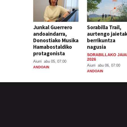
Junkal Guerrero
Sorabilla Trail,
andoaindarra,
aurtengo jaieta
Donostiako Musika
berrikuntza
Hamabostaldiko
nagusia
protagonista
SORABILLAKO JAIA
2026
Aiurri
abu 05, 07:00
Aiurri
abu 06, 07:00
ANDOAIN
ANDOAIN