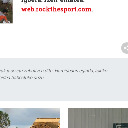
web.rockthesport.com
.
k jaso eta zabaltzen ditu. Harpidedun eginda, tokiko
bidea babestuko duzu.