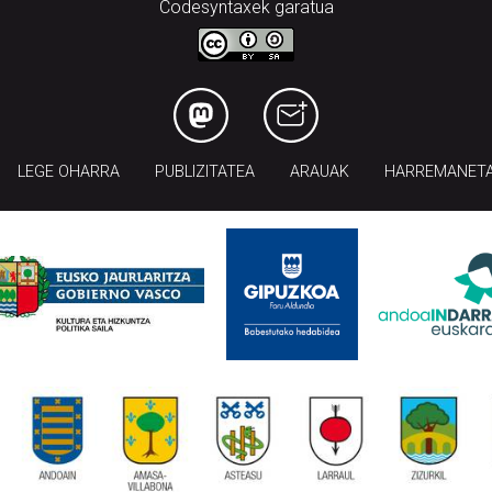
Codesyntaxek garatua
LEGE OHARRA
PUBLIZITATEA
ARAUAK
HARREMANET