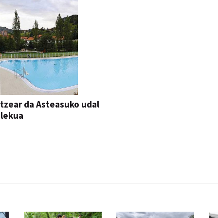
itzear da Asteasuko udal
ilekua