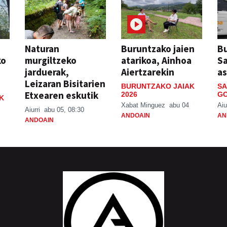
Naturan
Buruntzako jaien
Bu
ko
murgiltzeko
atarikoa, Ainhoa
S
jarduerak,
Aiertzarekin
a
Leizaran Bisitarien
BURUNTZAKO JAIAK
SA
Etxearen eskutik
2026
GO
K
Xabat Minguez
abu 04
Aiu
Aiurri
abu 05, 08:30
ANDOAIN
AN
ANDOAIN