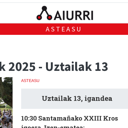
ASTEASU
 2025 - Uztailak 13
ASTEASU
Uztailak 13,
igandea
10:30
Santamañako XXIII Kros
igoera.
Izen-ematea: