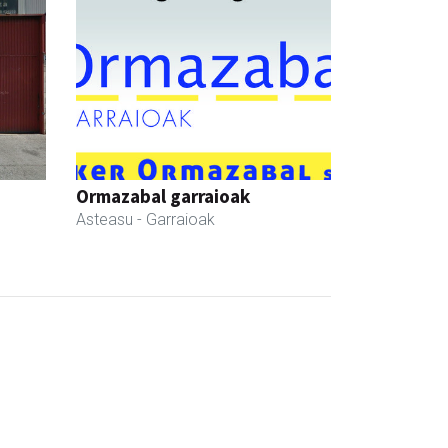
Ormazabal garraioak
Asteasu
- Garraioak