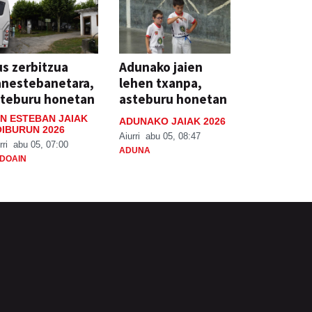
s zerbitzua
Adunako jaien
anestebanetara,
lehen txanpa,
steburu honetan
asteburu honetan
N ESTEBAN JAIAK
ADUNAKO JAIAK 2026
IBURUN 2026
Aiurri
abu 05, 08:47
rri
abu 05, 07:00
ADUNA
DOAIN