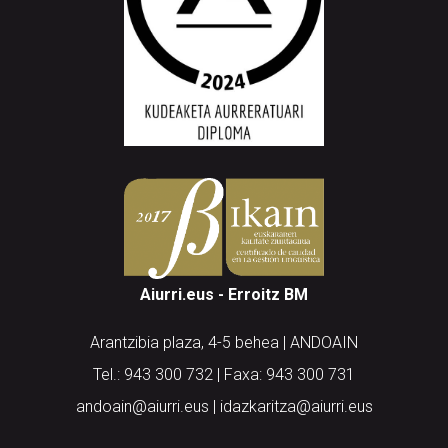
Aiurri.eus - Erroitz BM
Arantzibia plaza, 4-5 behea | ANDOAIN
Tel.: 943 300 732 | Faxa: 943 300 731
andoain@aiurri.eus | idazkaritza@aiurri.eus