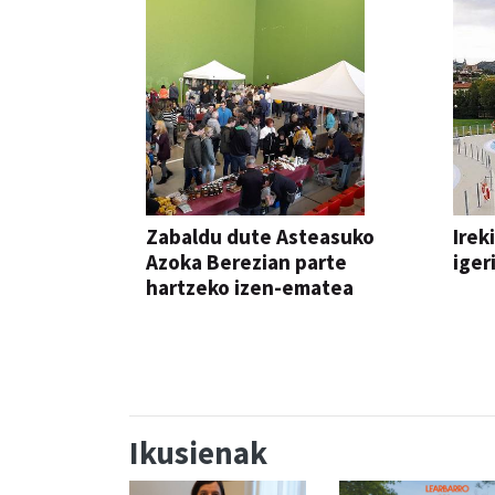
Zabaldu dute Asteasuko
Irek
Azoka Berezian parte
iger
hartzeko izen-ematea
AZOKA
Ikusienak