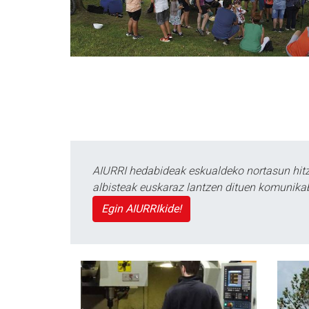
AIURRI hedabideak eskualdeko nortasun hitza
albisteak euskaraz lantzen dituen komunika
Egin AIURRIkide!