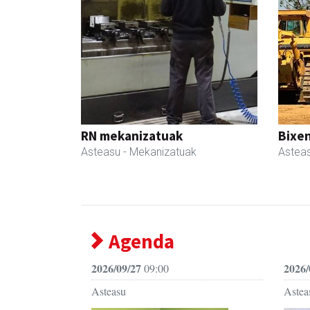
RN mekanizatuak
Bixen
Asteasu
- Mekanizatuak
Astea
Agenda
2026/09/27
2026/
09:00
Asteasu
Astea