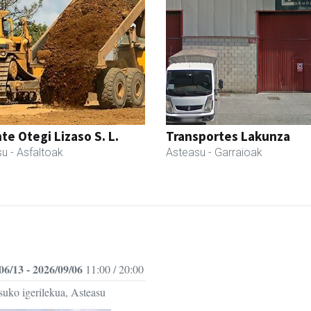
te Otegi Lizaso S. L.
Transportes Lakunza
su
- Asfaltoak
Asteasu
- Garraioak
06/13 - 2026/09/06
11:00 / 20:00
suko igerilekua, Asteasu