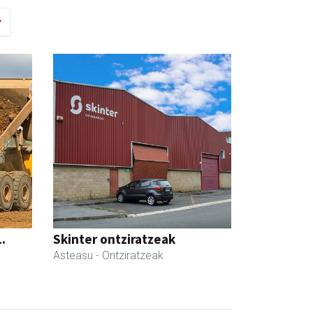
.
Skinter ontziratzeak
Asteasu
- Ontziratzeak