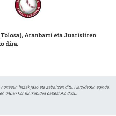
(Tolosa), Aranbarri eta Juaristiren
o dira.
ortasun hitzak jaso eta zabaltzen ditu. Harpidedun eginda,
tzen dituen komunikabidea babestuko duzu.