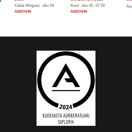
Xabat Minguez
abu 04
Aiurri
abu 05, 07:00
Aiu
ANDOAIN
ANDOAIN