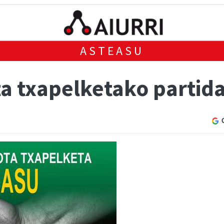
ASTEASU
a txapelketako partida