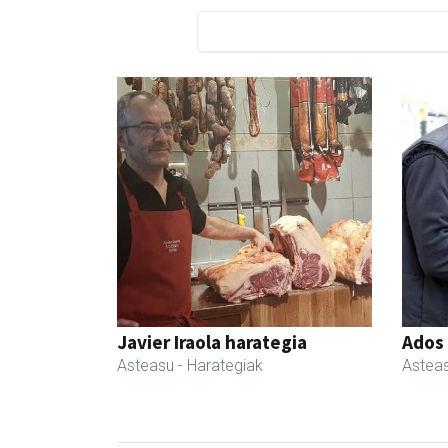
Javier Iraola harategia
Ados
Asteasu
- Harategiak
Astea