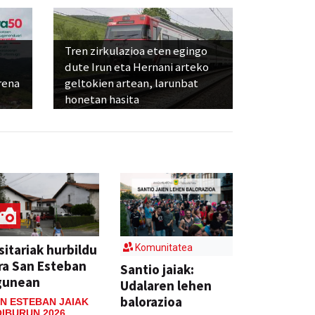
Tren zirkulazioa eten egingo
dute Irun eta Hernani arteko
rena
geltokien artean, larunbat
honetan hasita
sitariak hurbildu
Komunitatea
ra San Esteban
Santio jaiak:
gunean
Udalaren lehen
balorazioa
N ESTEBAN JAIAK
IBURUN 2026