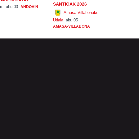
SANTIOAK 2026
rri
abu 03
ANDOAIN
Amasa-Villabonako
Udala
abu 05
AMASA-VILLABONA