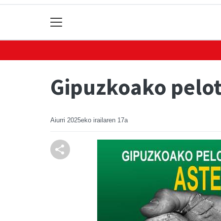
Gipuzkoako pelot
Aiurri
2025eko irailaren 17a