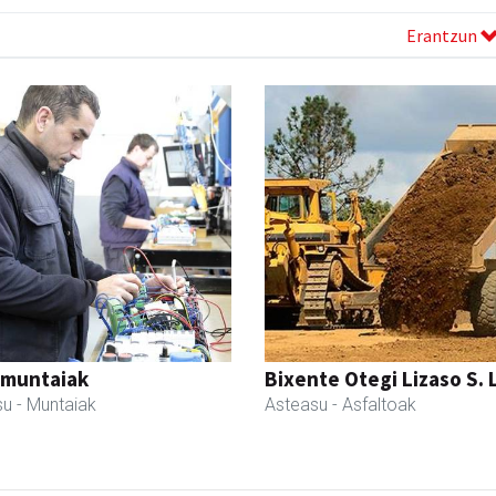
Erantzun
 muntaiak
Bixente Otegi Lizaso S. L
su
- Muntaiak
Asteasu
- Asfaltoak