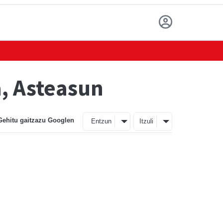
, Asteasun
Gehitu gaitzazu Googlen
Entzun
Itzuli