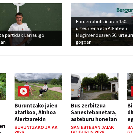
Foruen abolizioaren 150.
urteurrena eta Alkateen
ta partidak Larraulgo
Mugimenduaren 50. urteur
tan
gogoan
Buruntzako jaien
Bus zerbitzua
Bi
atarikoa, Ainhoa
Sanestebanetara,
di
Aiertzarekin
asteburu honetan
e
ien
BURUNTZAKO JAIAK
SAN ESTEBAN JAIAK
SA
k
2026
GOIBURUN 2026
GO