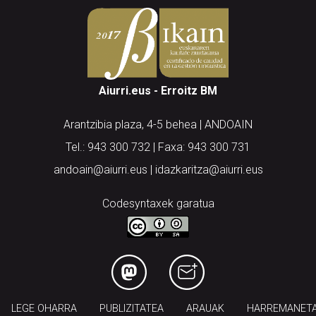
Aiurri.eus - Erroitz BM
Arantzibia plaza, 4-5 behea | ANDOAIN
Tel.: 943 300 732 | Faxa: 943 300 731
andoain@aiurri.eus | idazkaritza@aiurri.eus
Codesyntaxek garatua
LEGE OHARRA
PUBLIZITATEA
ARAUAK
HARREMANET