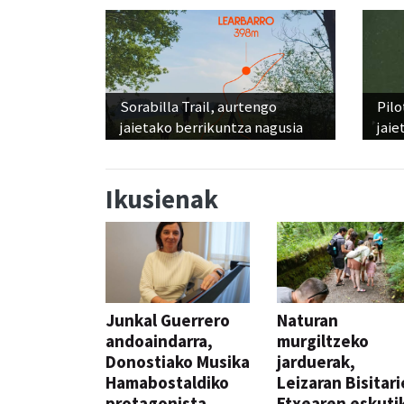
Sorabilla Trail, aurtengo
Pilo
jaietako berrikuntza nagusia
jaie
Ikusienak
Junkal Guerrero
Naturan
andoaindarra,
murgiltzeko
Donostiako Musika
jarduerak,
Hamabostaldiko
Leizaran Bisitar
protagonista
Etxearen eskuti