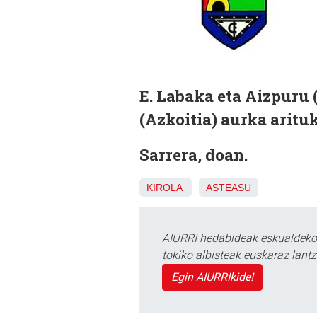
E. Labaka eta Aizpuru 
(Azkoitia) aurka arituk
Sarrera, doan.
KIROLA
ASTEASU
AIURRI hedabideak eskualdeko n
tokiko albisteak euskaraz lan
Egin AIURRIkide!