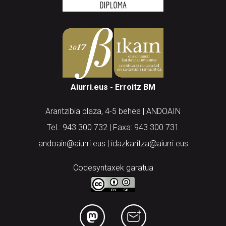
Aiurri.eus - Erroitz BM
Arantzibia plaza, 4-5 behea | ANDOAIN
Tel.: 943 300 732 | Faxa: 943 300 731
andoain@aiurri.eus | idazkaritza@aiurri.eus
Codesyntaxek garatua