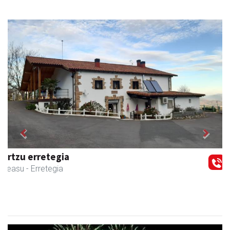
Previous
Next
Kabela
Asteasu
- Gozotegiak