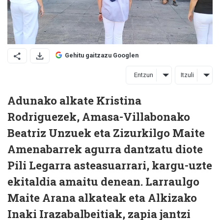
Gehitu gaitzazu Googlen
Entzun
Itzuli
Adunako alkate Kristina
Rodriguezek, Amasa-Villabonako
Beatriz Unzuek eta Zizurkilgo Maite
Amenabarrek agurra dantzatu diote
Pili Legarra asteasuarrari, kargu-uzte
ekitaldia amaitu denean. Larraulgo
Maite Arana alkateak eta Alkizako
Inaki Irazabalbeitiak, zapia jantzi