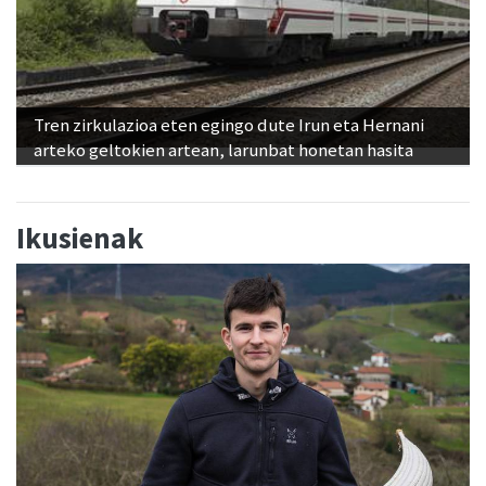
Tren zirkulazioa eten egingo dute Irun eta Hernani
arteko geltokien artean, larunbat honetan hasita
Ikusienak