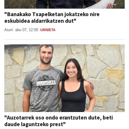
"Banakako Txapelketan jokatzeko nire
eskubidea aldarrikatzen dut"
Aiurri
abu 07, 12:00
URNIETA
"Auzotarrek oso ondo erantzuten dute, beti
daude laguntzeko prest"