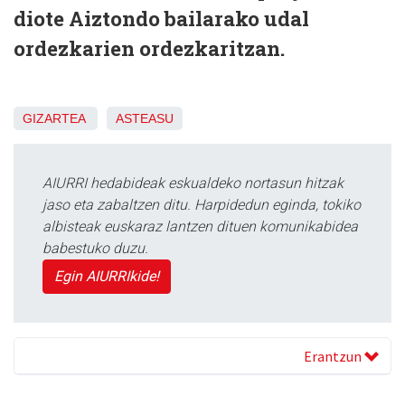
diote Aiztondo bailarako udal
ordezkarien ordezkaritzan.
GIZARTEA
ASTEASU
AIURRI hedabideak eskualdeko nortasun hitzak
jaso eta zabaltzen ditu. Harpidedun eginda, tokiko
albisteak euskaraz lantzen dituen komunikabidea
babestuko duzu.
Egin AIURRIkide!
Erantzun