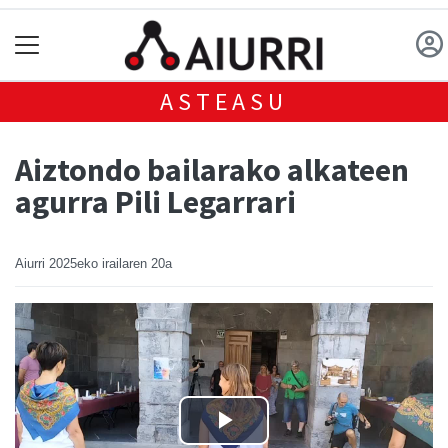
ASTEASU
Aiztondo bailarako alkateen
agurra Pili Legarrari
Aiurri
2025eko irailaren 20a