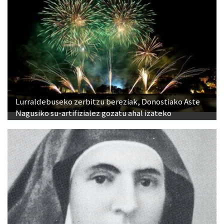
Lurraldebuseko zerbitzu bereziak, Donostiako Aste
Nagusiko su-artifizialez gozatu ahal izateko