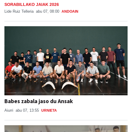
SORABILLAKO JAIAK 2026
Lide Ruiz Telleria
abu 07, 08:00
ANDOAIN
Babes zabala jaso du Ansak
Aiurri
abu 07, 13:55
URNIETA