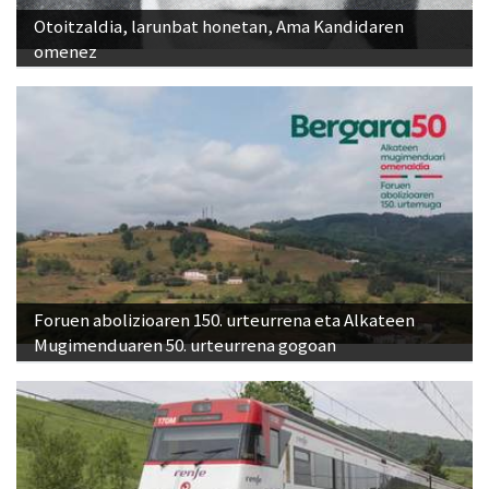
Otoitzaldia, larunbat honetan, Ama Kandidaren
omenez
Foruen abolizioaren 150. urteurrena eta Alkateen
Mugimenduaren 50. urteurrena gogoan