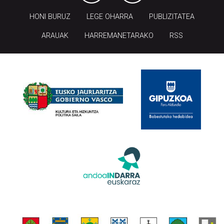
HONI BURUZ
LEGE OHARRA
PUBLIZITATEA
ARAUAK
HARREMANETARAKO
RSS