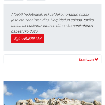
AIURRI hedabideak eskualdeko nortasun hitzak
jaso eta zabaltzen ditu. Harpidedun eginda, tokiko
albisteak euskaraz lantzen dituen komunikabidea
babestuko duzu.
Egin AIURRIkide!
Erantzun