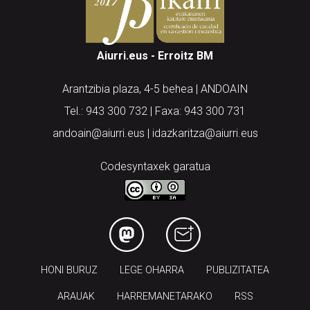
Aiurri.eus - Erroitz BM
Arantzibia plaza, 4-5 behea | ANDOAIN
Tel.: 943 300 732 | Faxa: 943 300 731
andoain@aiurri.eus | idazkaritza@aiurri.eus
Codesyntaxek garatua
HONI BURUZ
LEGE OHARRA
PUBLIZITATEA
ARAUAK
HARREMANETARAKO
RSS