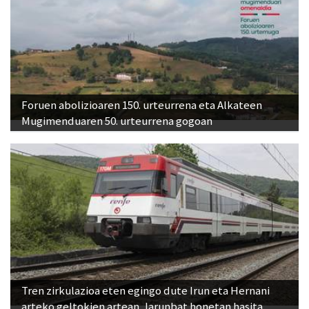
Foruen abolizioaren 150. urteurrena eta Alkateen
Mugimenduaren 50. urteurrena gogoan
Tren zirkulazioa eten egingo dute Irun eta Hernani
arteko geltokien artean, larunbat honetan hasita