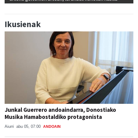
Ikusienak
Junkal Guerrero andoaindarra, Donostiako
Musika Hamabostaldiko protagonista
Aiurri
abu 05, 07:00
ANDOAIN