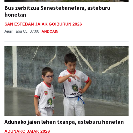
Bus zerbitzua Sanestebanetara, asteburu
honetan
SAN ESTEBAN JAIAK GOIBURUN 2026
Aiurri
abu 05, 07:00
ANDOAIN
Adunako jaien lehen txanpa, asteburu honetan
ADUNAKO JAIAK 2026