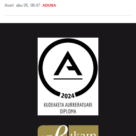
Aiurri
abu 05, 08:47
ADUNA