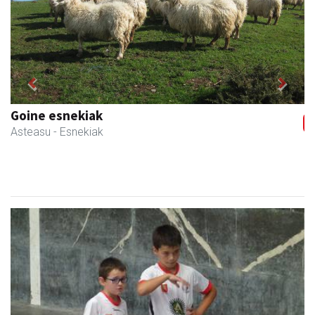
Previous
Next
RN mekanizatuak
Asteasu
- Mekanizatuak