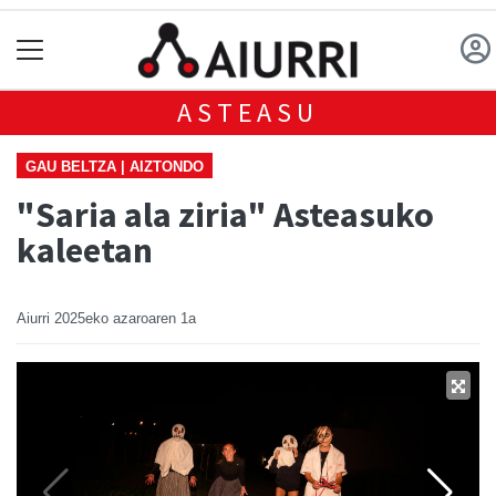
ASTEASU
GAU BELTZA | AIZTONDO
"Saria ala ziria" Asteasuko
kaleetan
Aiurri
2025eko azaroaren 1a