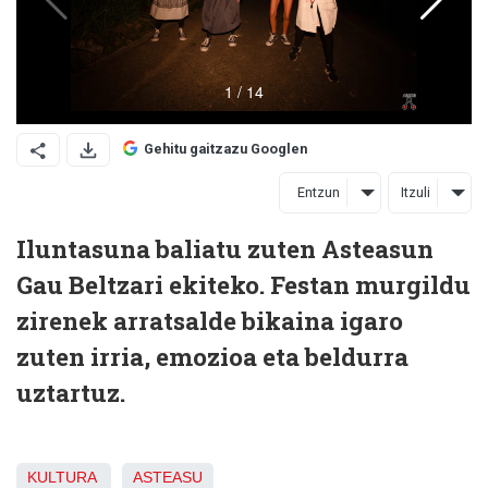
Gehitu gaitzazu Googlen
Entzun
Itzuli
Iluntasuna baliatu zuten Asteasun
Gau Beltzari ekiteko. Festan murgildu
zirenek arratsalde bikaina igaro
zuten irria, emozioa eta beldurra
uztartuz.
KULTURA
ASTEASU