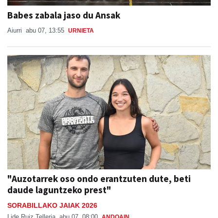
Babes zabala jaso du Ansak
Aiurri
abu 07, 13:55
URNIETA
"Auzotarrek oso ondo erantzuten dute, beti
daude laguntzeko prest"
SORABILLAKO JAIAK 2026
Lide Ruiz Telleria
abu 07, 08:00
ANDOAIN