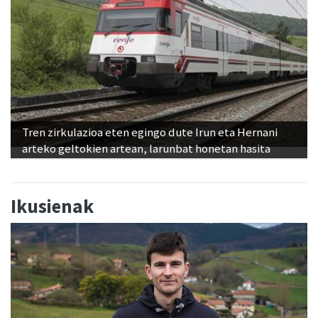
Tren zirkulazioa eten egingo dute Irun eta Hernani
arteko geltokien artean, larunbat honetan hasita
Ikusienak