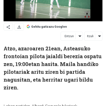
Gehitu gaitzazu Googlen
Entzun
Itzuli
Atzo, azaroaren 21ean, Asteasuko
frontoian pilota jaialdi berezia ospatu
zen, 19:00etan hasita. Maila handiko
pilotariak aritu ziren bi partida
nagusitan, eta herritar ugari bildu
ziren.