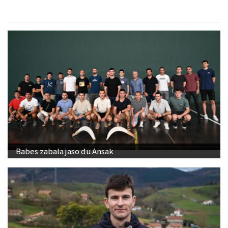
Babes zabala jaso du Ansak