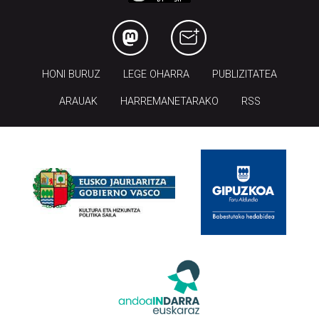
HONI BURUZ
LEGE OHARRA
PUBLIZITATEA
ARAUAK
HARREMANETARAKO
RSS