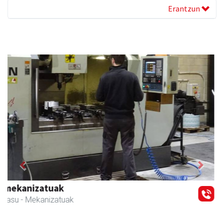
Erantzun
Previous
Next
Kabela
Asteasu
- Gozotegiak