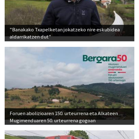
"Banakako Txapelketan jokatzeko nire eskubidea
aldarrikatzen dut"
Foruen abolizioaren 150. urteurrena eta Alkateen
Mugimenduaren 50. urteurrena gogoan