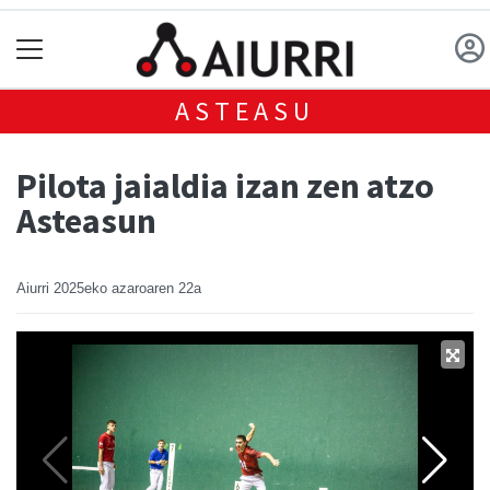
ASTEASU
Pilota jaialdia izan zen atzo
Asteasun
Aiurri
2025eko azaroaren 22a