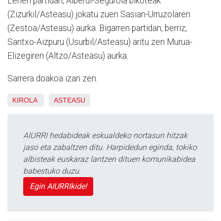
Lehen partidan, Alberdi-Segurola bikoteak
(Zizurkil/Asteasu) jokatu zuen Sasian-Urruzolaren
(Zestoa/Asteasu) aurka. Bigarren partidan, berriz,
Santxo-Aizpuru (Usurbil/Asteasu) aritu zen Murua-
Elizegiren (Altzo/Asteasu) aurka.
Sarrera doakoa izan zen.
KIROLA
ASTEASU
AIURRI hedabideak eskualdeko nortasun hitzak
jaso eta zabaltzen ditu. Harpidedun eginda, tokiko
albisteak euskaraz lantzen dituen komunikabidea
babestuko duzu.
Egin AIURRIkide!