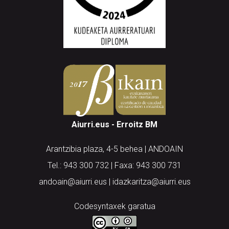
Aiurri.eus - Erroitz BM
Arantzibia plaza, 4-5 behea | ANDOAIN
Tel.: 943 300 732 | Faxa: 943 300 731
andoain@aiurri.eus | idazkaritza@aiurri.eus
Codesyntaxek garatua