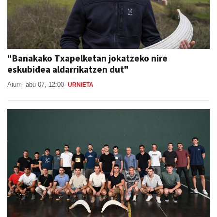
"Banakako Txapelketan jokatzeko nire
eskubidea aldarrikatzen dut"
Aiurri
abu 07, 12:00
URNIETA