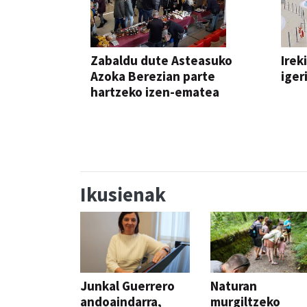
Zabaldu dute Asteasuko
Irek
Azoka Berezian parte
iger
hartzeko izen-ematea
AZOKA
Ikusienak
Junkal Guerrero
Naturan
andoaindarra,
murgiltzeko