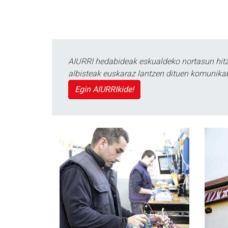
AIURRI hedabideak eskualdeko nortasun hitza
albisteak euskaraz lantzen dituen komunika
Egin AIURRIkide!