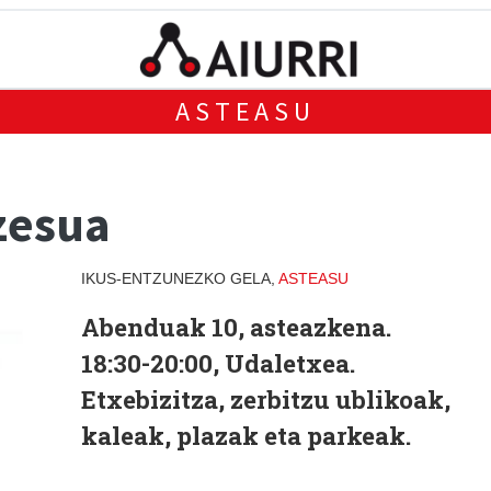
ASTEASU
zesua
IKUS-ENTZUNEZKO GELA,
ASTEASU
Abenduak 10, asteazkena.
18:30-20:00, Udaletxea.
Etxebizitza, zerbitzu ublikoak,
kaleak, plazak eta parkeak.