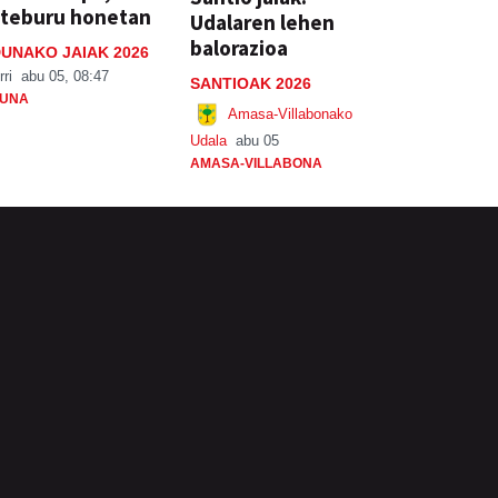
steburu honetan
Udalaren lehen
balorazioa
UNAKO JAIAK 2026
rri
abu 05, 08:47
SANTIOAK 2026
UNA
Amasa-Villabonako
Udala
abu 05
AMASA-VILLABONA