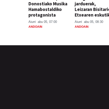
Donostiako Musika
jarduerak,
Hamabostaldiko
Leizaran Bisitar
protagonista
Etxearen eskuti
Aiurri
abu 05, 07:00
Aiurri
abu 05, 08:30
ANDOAIN
ANDOAIN