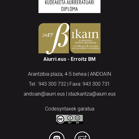
Aiurri.eus - Erroitz BM
Arantzibia plaza, 4-5 behea | ANDOAIN
Tel.: 943 300 732 | Faxa: 943 300 731
andoain@aiurri.eus | idazkaritza@aiurri.eus
Codesyntaxek garatua