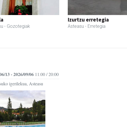
la
Izurtzu erretegia
su
- Gozotegiak
Asteasu
- Erretegia
06/13 - 2026/09/06
11:00 / 20:00
suko igerilekua, Asteasu