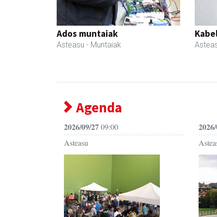
Ados muntaiak
Kabe
Asteasu
- Muntaiak
Astea
Agenda
2026/09/27
2026/
09:00
Asteasu
Astea