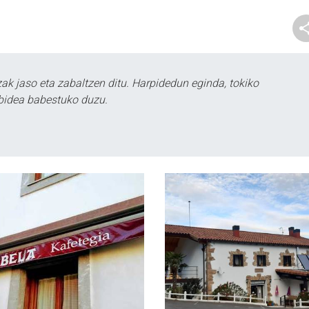
k jaso eta zabaltzen ditu. Harpidedun eginda, tokiko
bidea babestuko duzu.