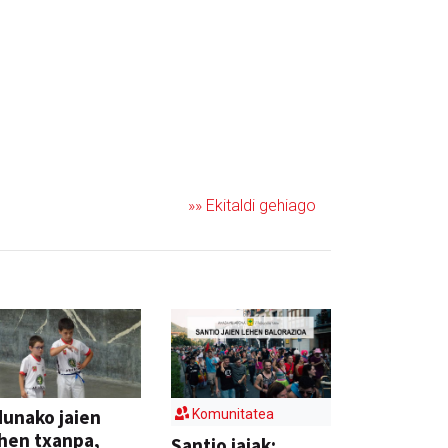
»» Ekitaldi gehiago
unako jaien
Komunitatea
hen txanpa,
Santio jaiak: