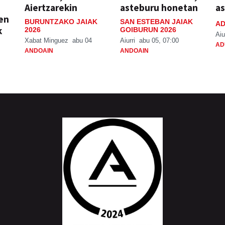
Aiertzarekin
asteburu honetan
a
ien
BURUNTZAKO JAIAK
SAN ESTEBAN JAIAK
AD
k
2026
GOIBURUN 2026
Aiu
Xabat Minguez
abu 04
Aiurri
abu 05, 07:00
AD
ANDOAIN
ANDOAIN