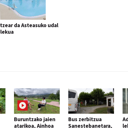
itzear da Asteasuko udal
ilekua
Buruntzako jaien
Bus zerbitzua
Ad
atarikoa, Ainhoa
Sanestebanetara,
le