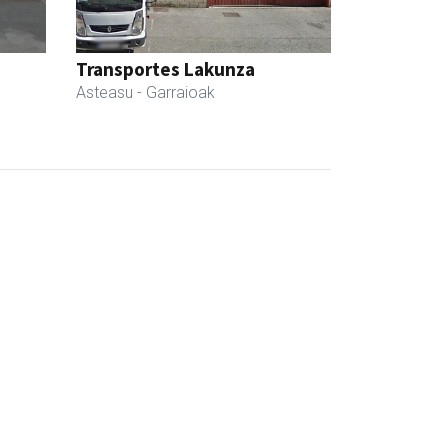
Transportes Lakunza
Asteasu
- Garraioak