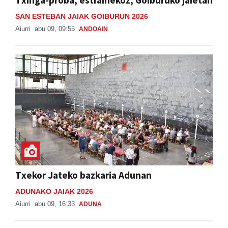
Txinga-proba, estrainekoz, Goiburuko jaietan
SAN ESTEBAN JAIAK GOIBURUN 2026
Aiurri
abu 09, 09:55
ANDOAIN
Txekor Jateko bazkaria Adunan
ADUNAKO JAIAK 2026
Aiurri
abu 09, 16:33
ADUNA