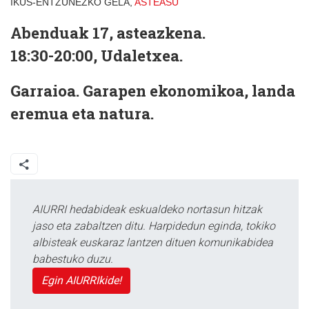
IKUS-ENTZUNEZKO GELA,
ASTEASU
Abenduak 17, asteazkena.
18:30-20:00, Udaletxea.
Garraioa. Garapen ekonomikoa, landa
eremua eta natura.
AIURRI hedabideak eskualdeko nortasun hitzak
jaso eta zabaltzen ditu. Harpidedun eginda, tokiko
albisteak euskaraz lantzen dituen komunikabidea
babestuko duzu.
Egin AIURRIkide!