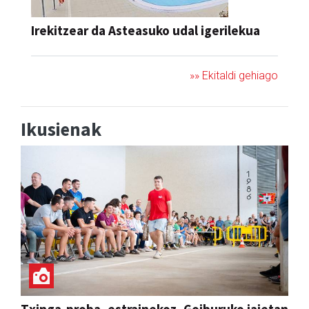
Irekitzear da Asteasuko udal igerilekua
»» Ekitaldi gehiago
Ikusienak