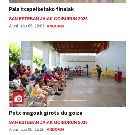
Pala txapelketako finalak
SAN ESTEBAN JAIAK GOIBURUN 2026
Aiurri
abu 09, 19:01
ANDOAIN
Potx magoak girotu du goiza
SAN ESTEBAN JAIAK GOIBURUN 2026
Aiurri
abu 08, 16:28
ANDOAIN