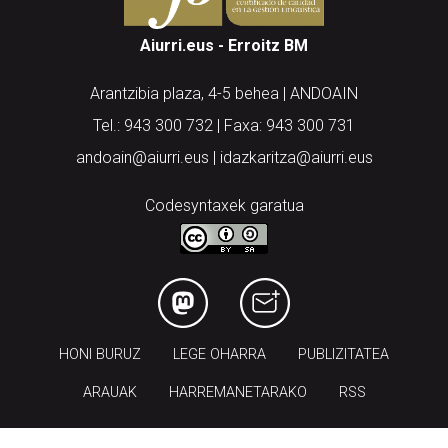
Aiurri.eus - Erroitz BM
Arantzibia plaza, 4-5 behea | ANDOAIN
Tel.: 943 300 732 | Faxa: 943 300 731
andoain@aiurri.eus | idazkaritza@aiurri.eus
Codesyntaxek garatua
HONI BURUZ
LEGE OHARRA
PUBLIZITATEA
ARAUAK
HARREMANETARAKO
RSS