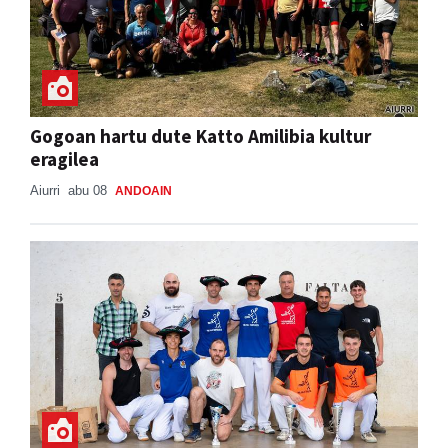
Gogoan hartu dute Katto Amilibia kultur
eragilea
Aiurri
abu 08
ANDOAIN