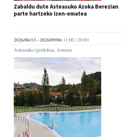
Zabaldu dute Asteasuko Azoka Berezian
parte hartzeko izen-ematea
AZOKA
2026/06/13 - 2026/09/06
11:00 / 20:00
Asteasuko igerilekua, Asteasu