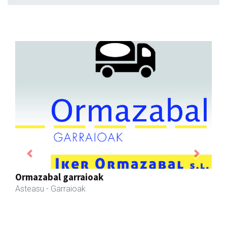
Previous
Next
Kabela
Asteasu
- Gozotegiak