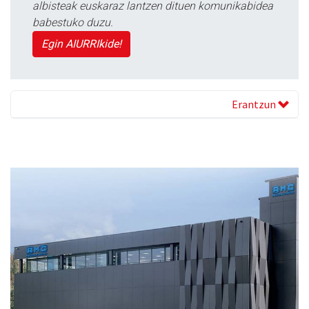
albisteak euskaraz lantzen dituen komunikabidea
babestuko duzu.
Egin AIURRIkide!
Erantzun