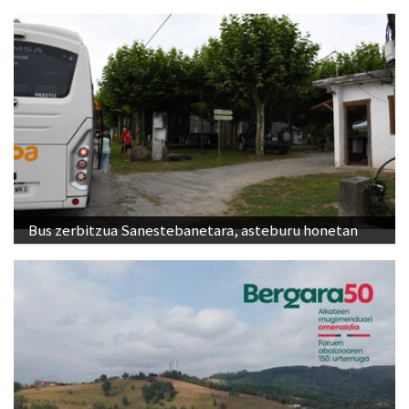
Bus zerbitzua Sanestebanetara, asteburu honetan