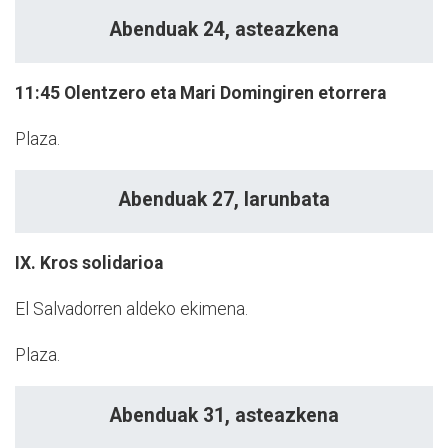
Abenduak 24, asteazkena
11:45
Olentzero eta Mari Domingiren etorrera
Plaza.
Abenduak 27, larunbata
IX. Kros solidarioa
El Salvadorren aldeko ekimena.
Plaza.
Abenduak 31, asteazkena