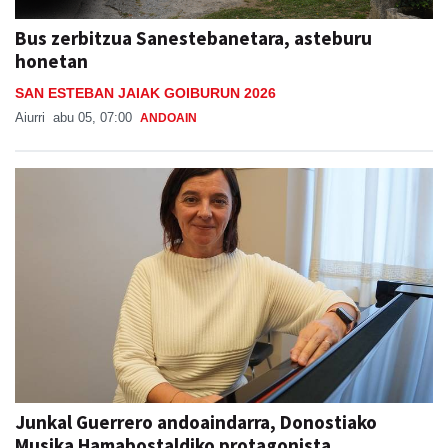
Bus zerbitzua Sanestebanetara, asteburu
honetan
SAN ESTEBAN JAIAK GOIBURUN 2026
Aiurri
abu 05, 07:00
ANDOAIN
Junkal Guerrero andoaindarra, Donostiako
Musika Hamabostaldiko protagonista