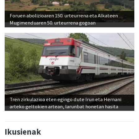
Foruen abolizioaren 150. urteurrena eta Alkateen
Mugimenduaren 50. urteurrena gogoan
Tren zirkulazioa eten egingo dute Irun eta Hernani
arteko geltokien artean, larunbat honetan hasita
Ikusienak