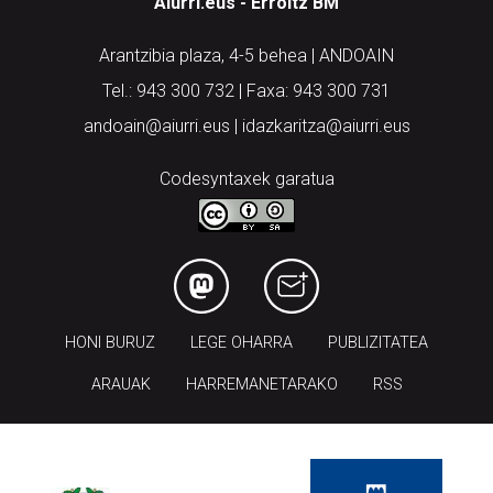
Aiurri.eus - Erroitz BM
Arantzibia plaza, 4-5 behea | ANDOAIN
Tel.: 943 300 732 | Faxa: 943 300 731
andoain@aiurri.eus | idazkaritza@aiurri.eus
Codesyntaxek garatua
HONI BURUZ
LEGE OHARRA
PUBLIZITATEA
ARAUAK
HARREMANETARAKO
RSS