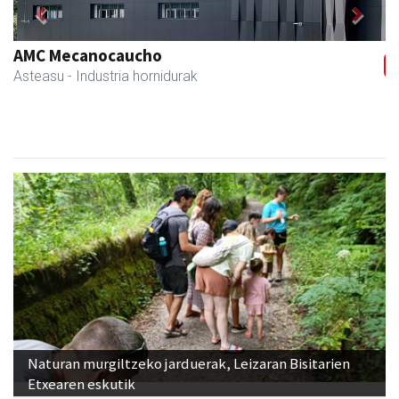
Previous
Next
AMC Mecanocaucho
Asteasu
- Industria hornidurak
Naturan murgiltzeko jarduerak, Leizaran Bisitarien
Etxearen eskutik