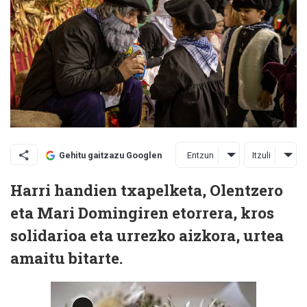
Entzun
Itzuli
Gehitu gaitzazu Googlen
Harri handien txapelketa, Olentzero
eta Mari Domingiren etorrera, kros
solidarioa eta urrezko aizkora, urtea
amaitu bitarte.