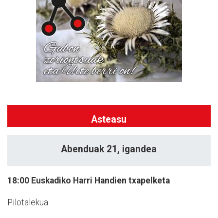
Asteasu
Abenduak 21, igandea
18:00
Euskadiko Harri Handien txapelketa
Pilotalekua.