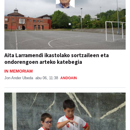
Aita Larramendi ikastolako sortzaileen eta
ondorengoen arteko katebegia
IN MEMORIAM
Jon Ander Ubeda
abu 06, 11:38
ANDOAIN