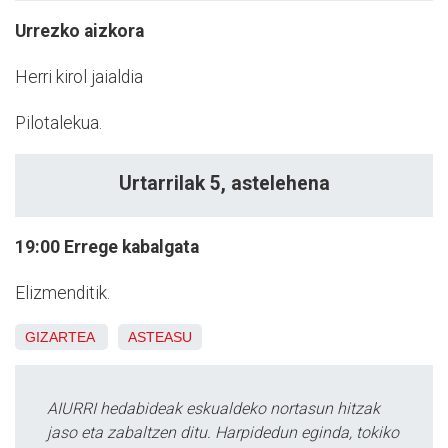
Urrezko aizkora
Herri kirol jaialdia
Pilotalekua.
Urtarrilak 5, astelehena
19:00
Errege kabalgata
Elizmenditik.
GIZARTEA
ASTEASU
AIURRI hedabideak eskualdeko nortasun hitzak
jaso eta zabaltzen ditu. Harpidedun eginda, tokiko