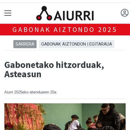
GABONAK AIZTONDO 2025
SARRERA
GABONAK AIZTONDON | EGITARAUA
Gabonetako hitzorduak,
Asteasun
Aiurri
2025eko abenduaren 20a