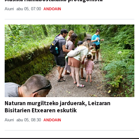
Aiurri
abu 05, 07:00
ANDOAIN
Naturan murgiltzeko jarduerak, Leizaran
Bisitarien Etxearen eskutik
Aiurri
abu 05, 08:30
ANDOAIN