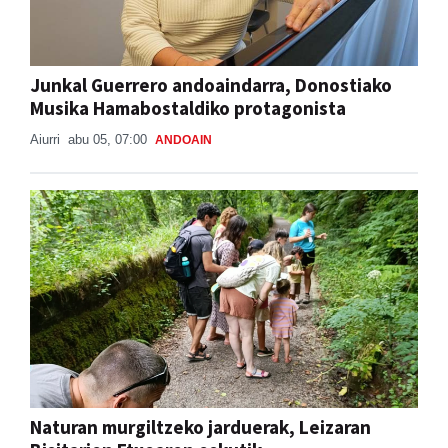
Junkal Guerrero andoaindarra, Donostiako
Musika Hamabostaldiko protagonista
Aiurri
abu 05, 07:00
ANDOAIN
Naturan murgiltzeko jarduerak, Leizaran