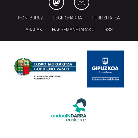
HONI BURUZ
LEGE OHARRA
PUBLIZITATEA
ARAUAK
HARREMANETARAKO
RSS