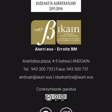
Aiurri.eus - Erroitz BM
Arantzibia plaza, 4-5 behea | ANDOAIN
Tel.: 943 300 732 | Faxa: 943 300 731
andoain@aiurri.eus | idazkaritza@aiurri.eus
Codesyntaxek garatua