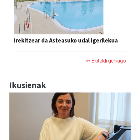
Irekitzear da Asteasuko udal igerilekua
»» Ekitaldi gehiago
Ikusienak