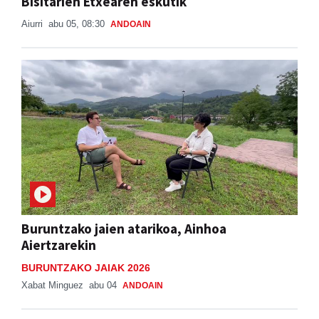
Bisitarien Etxearen eskutik
Aiurri
abu 05, 08:30
ANDOAIN
Buruntzako jaien atarikoa, Ainhoa
Aiertzarekin
BURUNTZAKO JAIAK 2026
Xabat Minguez
abu 04
ANDOAIN