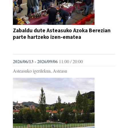
Zabaldu dute Asteasuko Azoka Berezian
parte hartzeko izen-ematea
AZOKA
2026/06/13 - 2026/09/06
11:00 / 20:00
Asteasuko igerilekua, Asteasu