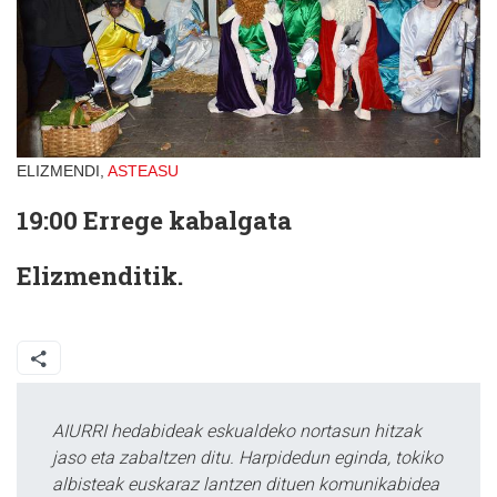
ELIZMENDI,
ASTEASU
19:00
Errege kabalgata
Elizmenditik.
AIURRI hedabideak eskualdeko nortasun hitzak
jaso eta zabaltzen ditu. Harpidedun eginda, tokiko
albisteak euskaraz lantzen dituen komunikabidea