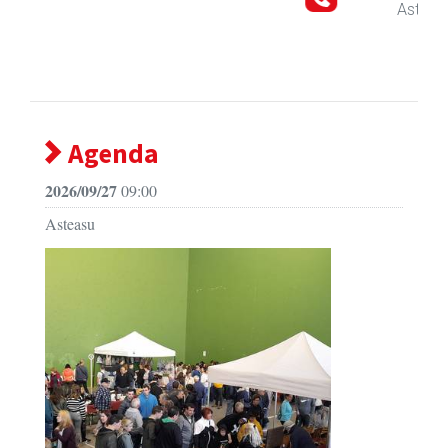
Asteasu
- Erretegia
Agenda
2026/09/27
09:00
Asteasu