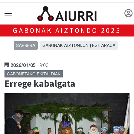
GABONAK AIZTONDO 2025
SARRERA
GABONAK AIZTONDON | EGITARAUA
2026/01/05
19:00
GABONETAKO EKITALDIAK
Errege kabalgata