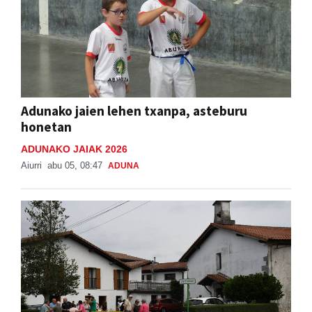
Adunako jaien lehen txanpa, asteburu
honetan
ADUNAKO JAIAK 2026
Aiurri
abu 05, 08:47
ADUNA