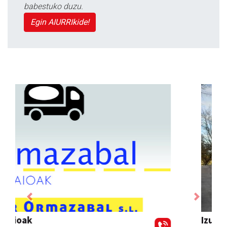
babestuko duzu.
Egin AIURRIkide!
Previous
Next
Izurtzu erretegia