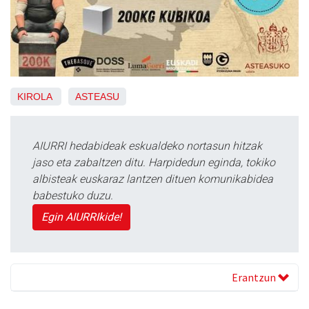
KIROLA
ASTEASU
AIURRI hedabideak eskualdeko nortasun hitzak
jaso eta zabaltzen ditu. Harpidedun eginda, tokiko
albisteak euskaraz lantzen dituen komunikabidea
babestuko duzu.
Egin AIURRIkide!
Erantzun