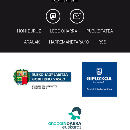
HONI BURUZ
LEGE OHARRA
PUBLIZITATEA
ARAUAK
HARREMANETARAKO
RSS