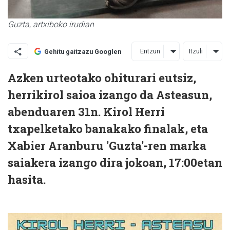
Guzta, artxiboko irudian
Entzun
Itzuli
Gehitu gaitzazu Googlen
Azken urteotako ohiturari eutsiz,
herrikirol saioa izango da Asteasun,
abenduaren 31n. Kirol Herri
txapelketako banakako finalak, eta
Xabier Aranburu 'Guzta'-ren marka
saiakera izango dira jokoan, 17:00etan
hasita.