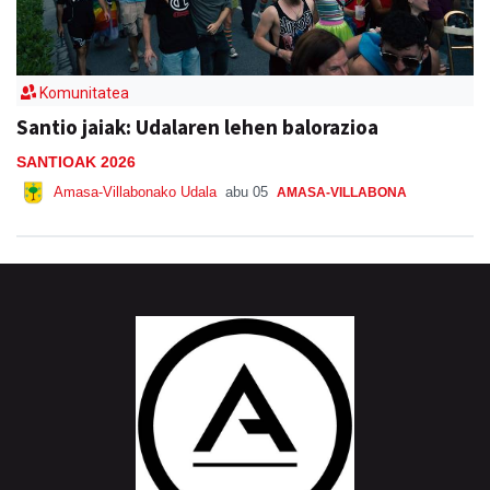
Komunitatea
Santio jaiak: Udalaren lehen balorazioa
SANTIOAK 2026
Amasa-Villabonako Udala
abu 05
AMASA-VILLABONA