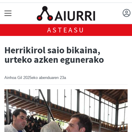
ASTEASU
Herrikirol saio bikaina,
urteko azken egunerako
Ainhoa Gil
2025eko abenduaren 23a