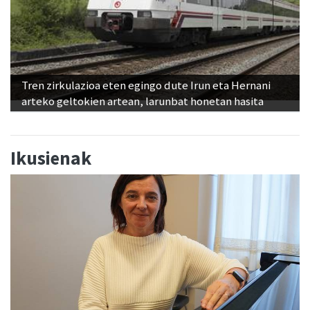
Tren zirkulazioa eten egingo dute Irun eta Hernani
arteko geltokien artean, larunbat honetan hasita
Ikusienak