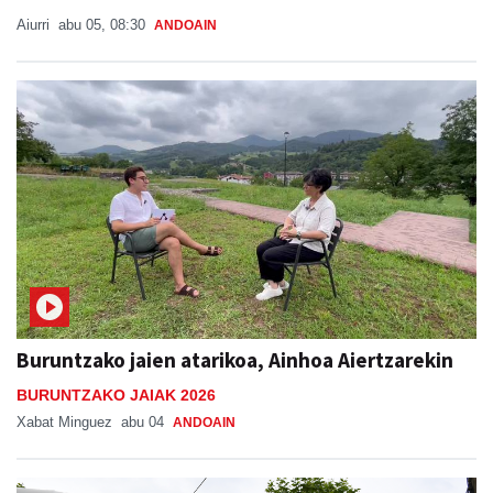
Aiurri
abu 05, 08:30
ANDOAIN
Buruntzako jaien atarikoa, Ainhoa Aiertzarekin
BURUNTZAKO JAIAK 2026
Xabat Minguez
abu 04
ANDOAIN