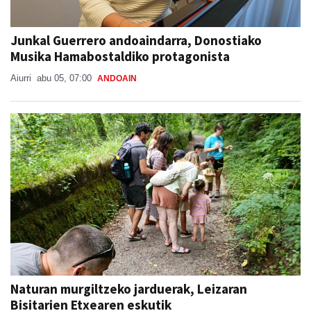
Junkal Guerrero andoaindarra, Donostiako
Musika Hamabostaldiko protagonista
Aiurri
abu 05, 07:00
ANDOAIN
Naturan murgiltzeko jarduerak, Leizaran
Bisitarien Etxearen eskutik