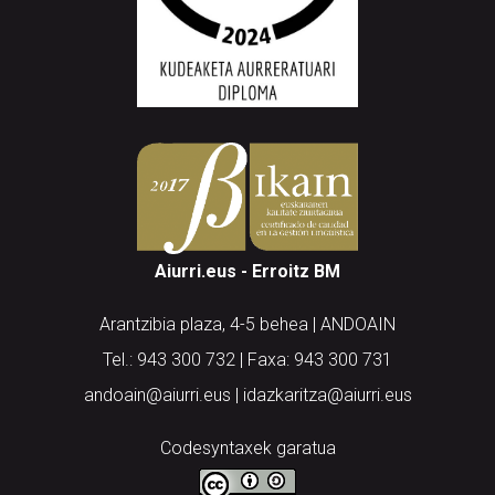
Aiurri.eus - Erroitz BM
Arantzibia plaza, 4-5 behea | ANDOAIN
Tel.: 943 300 732 | Faxa: 943 300 731
andoain@aiurri.eus | idazkaritza@aiurri.eus
Codesyntaxek garatua