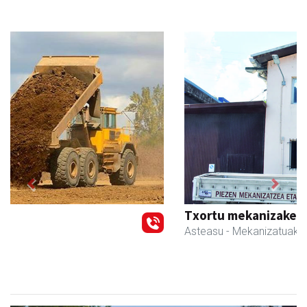
Previous
Next
Txortu mekanizaketa eta muntaketa
Asteasu
- Mekanizatuak