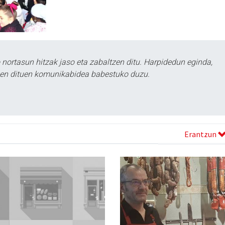
ortasun hitzak jaso eta zabaltzen ditu. Harpidedun eginda,
tzen dituen komunikabidea babestuko duzu.
Erantzun