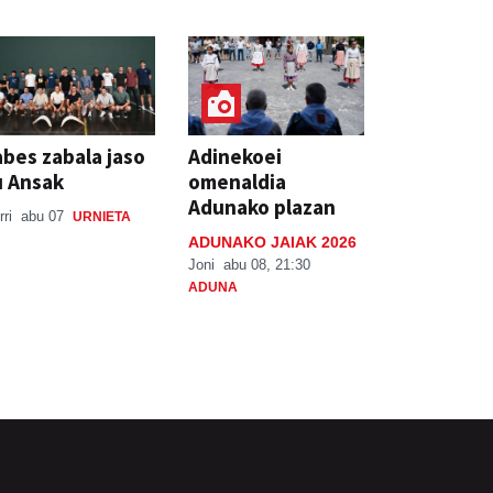
bes zabala jaso
Adinekoei
u Ansak
omenaldia
Adunako plazan
rri
abu 07
URNIETA
ADUNAKO JAIAK 2026
Joni
abu 08, 21:30
ADUNA