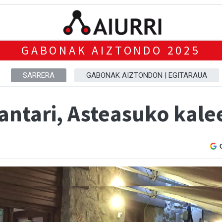
GABONAK AIZTONDO 2025
SARRERA
GABONAK AIZTONDON | EGITARAUA
antari, Asteasuko kale