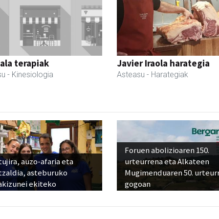
la terapiak
Javier Iraola harategia
su
- Kinesiologia
Asteasu
- Harategiak
Foruen abolizioaren 150.
ujira, auzo-afaria eta
urteurrena eta Alkateen
tzaldia, asteburuko
Mugimenduaren 50. urteur
akizunei ekiteko
gogoan