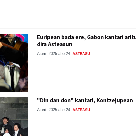
Euripean bada ere, Gabon kantari arit
dira Asteasun
Aiurri
2025 abe 24
ASTEASU
"Din dan don" kantari, Kontzejupean
Aiurri
2025 abe 24
ASTEASU