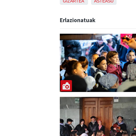
GIZARTEA
ASTEASU
Erlazionatuak