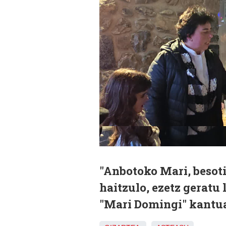
"Anbotoko Mari, besoti
haitzulo, ezetz geratu 
"Mari Domingi" kantua