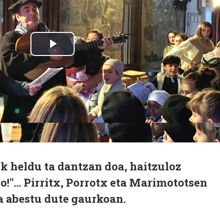
k heldu ta dantzan doa, haitzuloz
lo!"... Pirritx, Porrotx eta Marimototsen
 abestu dute gaurkoan.