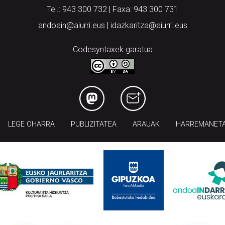
Tel.: 943 300 732 | Faxa: 943 300 731
andoain@aiurri.eus | idazkaritza@aiurri.eus
Codesyntaxek garatua
LEGE OHARRA
PUBLIZITATEA
ARAUAK
HARREMANET