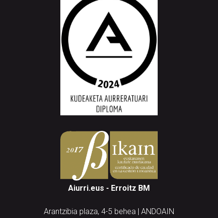
Aiurri.eus - Erroitz BM
Arantzibia plaza, 4-5 behea | ANDOAIN