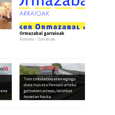
Ormazabal garraioak
Asteasu
- Garraioak
Tren zirkulazioa eten egingo
dute Irun eta Hernani arteko
rena
geltokien artean, larunbat
honetan hasita