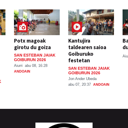
Potx magoak
Kantujira
Ba
girotu du goiza
taldearen saioa
d
Goiburuko
SAN ESTEBAN JAIAK
Aiu
festetan
GOIBURUN 2026
Aiurri
abu 08, 16:28
SAN ESTEBAN JAIAK
ANDOAIN
GOIBURUN 2026
Jon Ander Ubeda
K
abu 07, 20:37
ANDOAIN