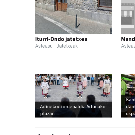
Iturri-Ondo jatetxea
Manda
Asteasu
- Jatetxeak
Astea
Kant
Adinekoei omenaldia Adunako
dan
plazan
osp