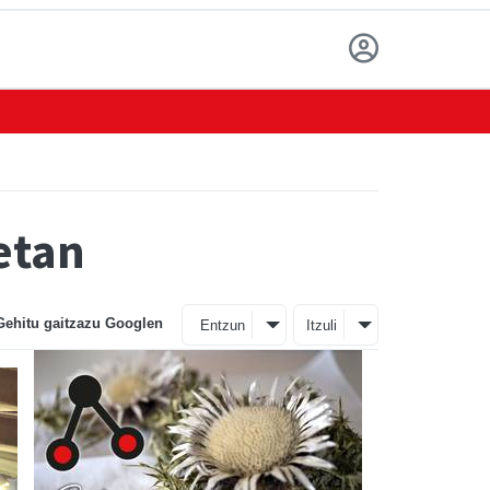
etan
Gehitu gaitzazu Googlen
Entzun
Itzuli