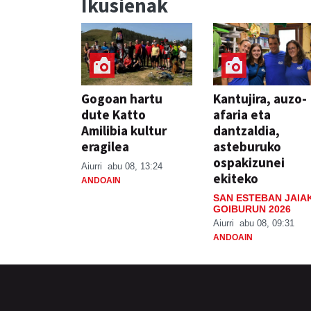
Ikusienak
Gogoan hartu
Kantujira, auzo-
dute Katto
afaria eta
Amilibia kultur
dantzaldia,
eragilea
asteburuko
ospakizunei
Aiurri
abu 08, 13:24
ekiteko
ANDOAIN
SAN ESTEBAN JAIA
GOIBURUN 2026
Aiurri
abu 08, 09:31
ANDOAIN