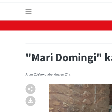
"Mari Domingi" k
Aiurri
2025eko abenduaren 24a