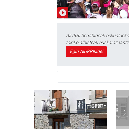
AIURRI hedabideak eskualdeko n
tokiko albisteak euskaraz lan
Egin AIURRIkide!