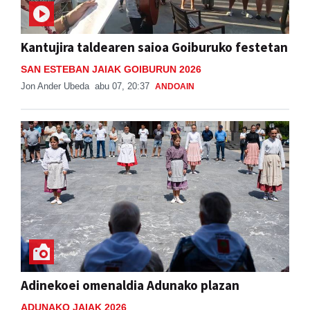
Kantujira taldearen saioa Goiburuko festetan
SAN ESTEBAN JAIAK GOIBURUN 2026
Jon Ander Ubeda
abu 07, 20:37
ANDOAIN
Adinekoei omenaldia Adunako plazan
ADUNAKO JAIAK 2026