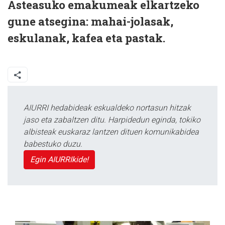
Asteasuko emakumeak elkartzeko
gune atsegina: mahai-jolasak,
eskulanak, kafea eta pastak.
AIURRI hedabideak eskualdeko nortasun hitzak
jaso eta zabaltzen ditu. Harpidedun eginda, tokiko
albisteak euskaraz lantzen dituen komunikabidea
babestuko duzu.
Egin AIURRIkide!