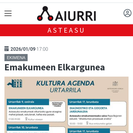
ASTEASU
2026/01/09
17:00
EKIMENA
Emakumeen Elkargunea