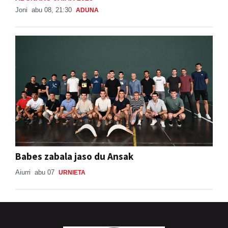
Joni
abu 08, 21:30
ADUNA
Babes zabala jaso du Ansak
Aiurri
abu 07
URNIETA