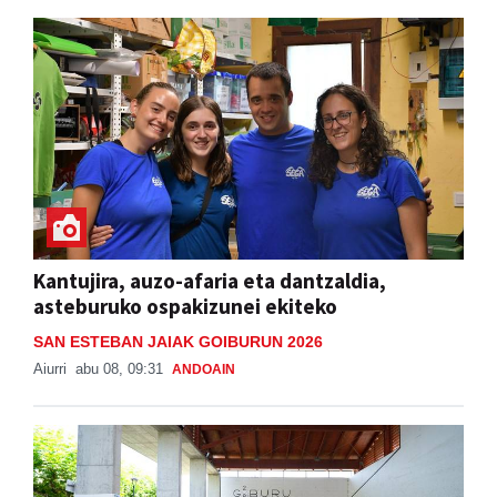
Kantujira, auzo-afaria eta dantzaldia,
asteburuko ospakizunei ekiteko
SAN ESTEBAN JAIAK GOIBURUN 2026
Aiurri
abu 08, 09:31
ANDOAIN