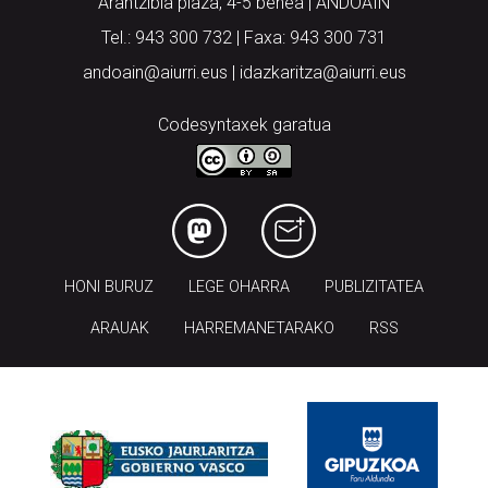
Arantzibia plaza, 4-5 behea | ANDOAIN
Tel.: 943 300 732 | Faxa: 943 300 731
andoain@aiurri.eus | idazkaritza@aiurri.eus
Codesyntaxek garatua
HONI BURUZ
LEGE OHARRA
PUBLIZITATEA
ARAUAK
HARREMANETARAKO
RSS