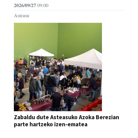
2026/09/27
09:00
Asteasu
Zabaldu dute Asteasuko Azoka Berezian
parte hartzeko izen-ematea
AZOKA