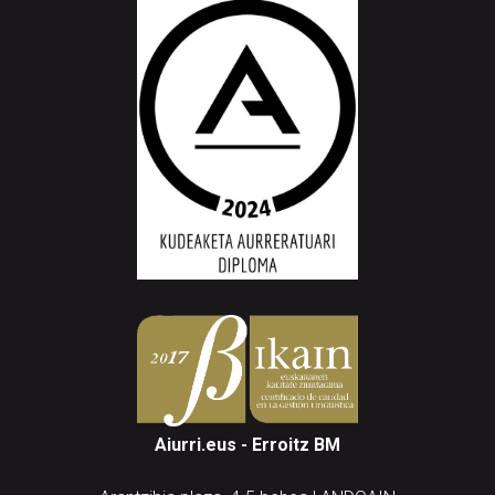
Aiurri.eus - Erroitz BM