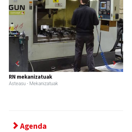
Previous
Next
Goine esnekiak
Asteasu
- Esnekiak
Agenda