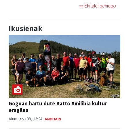
»» Ekitaldi gehiago
Ikusienak
Gogoan hartu dute Katto Amilibia kultur
eragilea
Aiurri
abu 08, 13:24
ANDOAIN