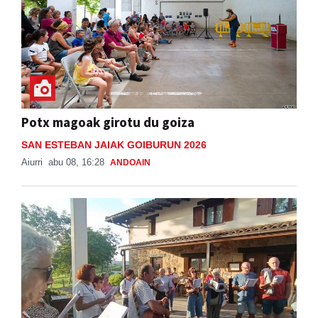
Potx magoak girotu du goiza
SAN ESTEBAN JAIAK GOIBURUN 2026
Aiurri
abu 08, 16:28
ANDOAIN