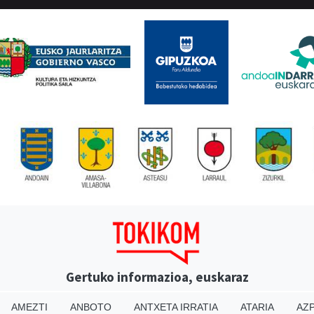
Gertuko informazioa, euskaraz
AMEZTI
ANBOTO
ANTXETA IRRATIA
ATARIA
AZP