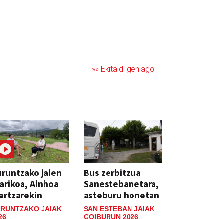
»» Ekitaldi gehiago
runtzako jaien
Bus zerbitzua
arikoa, Ainhoa
Sanestebanetara,
ertzarekin
asteburu honetan
RUNTZAKO JAIAK
SAN ESTEBAN JAIAK
26
GOIBURUN 2026