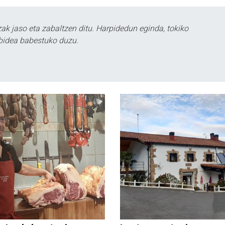
k jaso eta zabaltzen ditu. Harpidedun eginda, tokiko
bidea babestuko duzu.