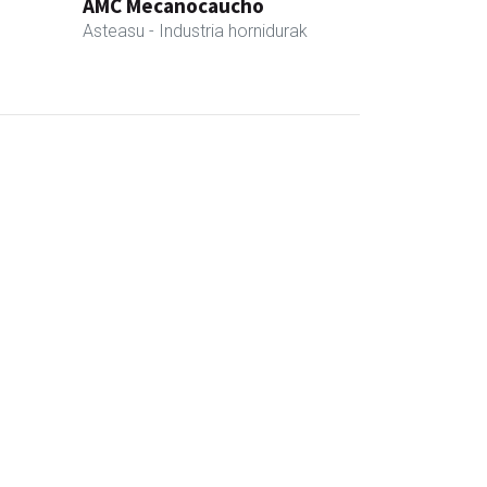
AMC Mecanocaucho
Asteasu
- Industria hornidurak