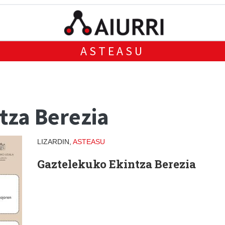
ASTEASU
tza Berezia
LIZARDIN,
ASTEASU
Gaztelekuko Ekintza Berezia