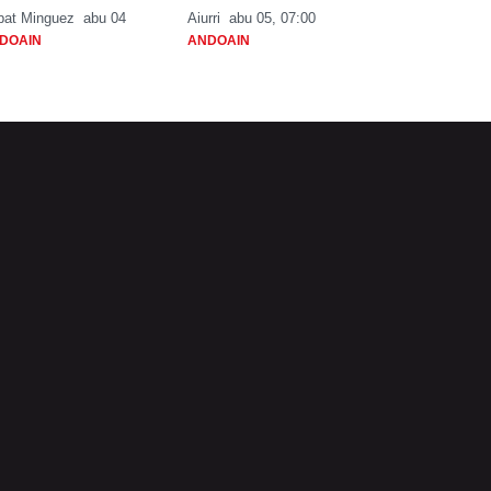
bat Minguez
abu 04
Aiurri
abu 05, 07:00
DOAIN
ANDOAIN