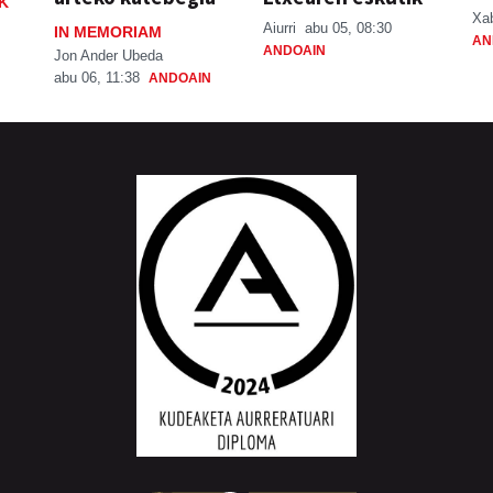
K
Xa
Aiurri
abu 05, 08:30
IN MEMORIAM
AN
ANDOAIN
Jon Ander Ubeda
abu 06, 11:38
ANDOAIN