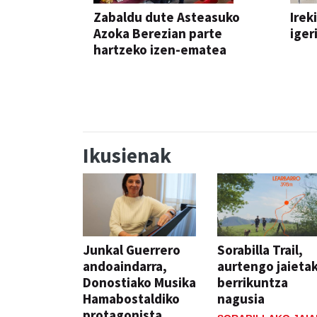
Zabaldu dute Asteasuko
Irek
Azoka Berezian parte
iger
hartzeko izen-ematea
AZOKA
Ikusienak
Junkal Guerrero
Sorabilla Trail,
andoaindarra,
aurtengo jaieta
Donostiako Musika
berrikuntza
Hamabostaldiko
nagusia
protagonista