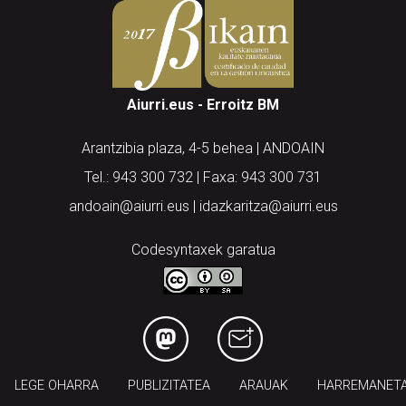
Aiurri.eus - Erroitz BM
Arantzibia plaza, 4-5 behea | ANDOAIN
Tel.: 943 300 732 | Faxa: 943 300 731
andoain@aiurri.eus | idazkaritza@aiurri.eus
Codesyntaxek garatua
LEGE OHARRA
PUBLIZITATEA
ARAUAK
HARREMANET