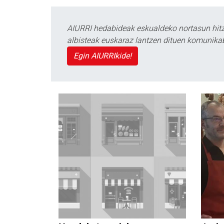
AIURRI hedabideak eskualdeko nortasun hitza
albisteak euskaraz lantzen dituen komunika
Egin AIURRIkide!