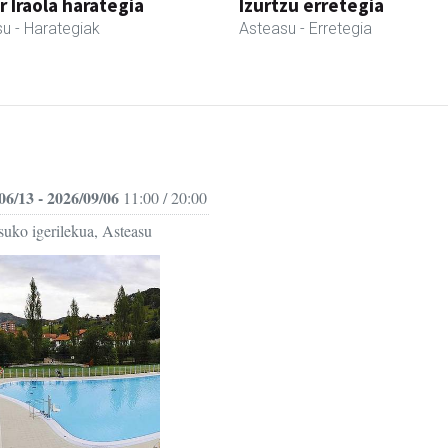
r Iraola harategia
Izurtzu erretegia
su
- Harategiak
Asteasu
- Erretegia
06/13 - 2026/09/06
11:00 / 20:00
suko igerilekua, Asteasu