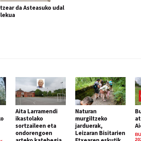
itzear da Asteasuko udal
ilekua
Aita Larramendi
Naturan
Bu
ko
ikastolako
murgiltzeko
at
sortzaileen eta
jarduerak,
Ai
ondorengoen
Leizaran Bisitarien
BU
arteko katebegia
Etxearen eskutik
20