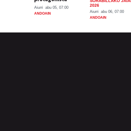
SORABILLAKO JAIA
2026
Aiurri
abu 05, 07:00
Aiurri
abu 06, 07:00
ANDOAIN
ANDOAIN