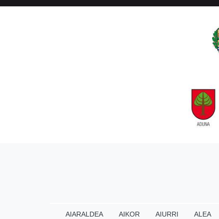
AIARALDEA
AIKOR
AIURRI
ALEA