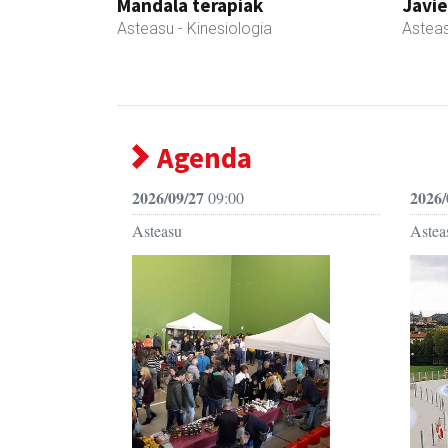
Mandala terapiak
Javie
Asteasu
- Kinesiologia
Astea
Agenda
2026/09/27
2026/
09:00
Asteasu
Astea