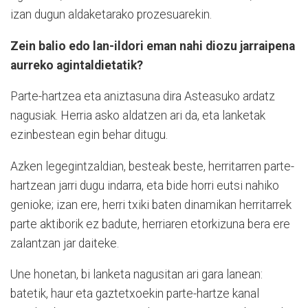
izan dugun aldaketarako prozesuarekin.
Zein balio edo lan-ildori eman nahi diozu jarraipena
aurreko agintaldietatik?
Parte-hartzea eta aniztasuna dira Asteasuko ardatz
nagusiak. Herria asko aldatzen ari da, eta lanketak
ezinbestean egin behar ditugu.
Azken legegintzaldian, besteak beste, herritarren parte-
hartzean jarri dugu indarra, eta bide horri eutsi nahiko
genioke; izan ere, herri txiki baten dinamikan herritarrek
parte aktiborik ez badute, herriaren etorkizuna bera ere
zalantzan jar daiteke.
Une honetan, bi lanketa nagusitan ari gara lanean:
batetik, haur eta gaztetxoekin parte-hartze kanal