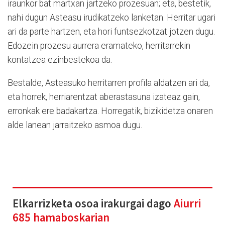
iraunkor bat martxan jartzeko prozesuan; eta, bestetik,
nahi dugun Asteasu irudikatzeko lanketan. Herritar ugari
ari da parte hartzen, eta hori funtsezkotzat jotzen dugu.
Edozein prozesu aurrera eramateko, herritarrekin
kontatzea ezinbestekoa da.
Bestalde, Asteasuko herritarren profila aldatzen ari da,
eta horrek, herriarentzat aberastasuna izateaz gain,
erronkak ere badakartza. Horregatik, bizikidetza onaren
alde lanean jarraitzeko asmoa dugu.
Elkarrizketa osoa irakurgai dago
Aiurri
685 hamaboskarian