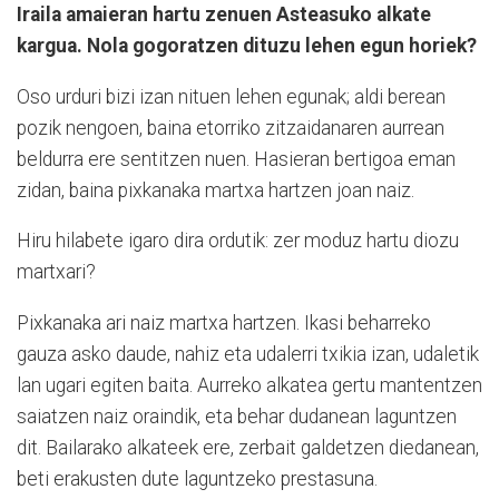
Iraila amaieran hartu zenuen Asteasuko alkate
kargua. Nola gogoratzen dituzu lehen egun horiek?
Oso urduri bizi izan nituen lehen egunak; aldi berean
pozik nengoen, baina etorriko zitzaidanaren aurrean
beldurra ere sentitzen nuen. Hasieran bertigoa eman
zidan, baina pixkanaka martxa hartzen joan naiz.
Hiru hilabete igaro dira ordutik: zer moduz hartu diozu
martxari?
Pixkanaka ari naiz martxa hartzen. Ikasi beharreko
gauza asko daude, nahiz eta udalerri txikia izan, udaletik
lan ugari egiten baita. Aurreko alkatea gertu mantentzen
saiatzen naiz oraindik, eta behar dudanean laguntzen
dit. Bailarako alkateek ere, zerbait galdetzen diedanean,
beti erakusten dute laguntzeko prestasuna.