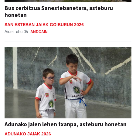
Bus zerbitzua Sanestebanetara, asteburu
honetan
SAN ESTEBAN JAIAK GOIBURUN 2026
Aiurri
abu 05
ANDOAIN
Adunako jaien lehen txanpa, asteburu honetan
ADUNAKO JAIAK 2026