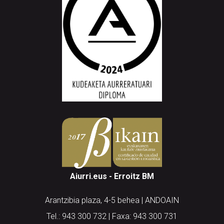
Aiurri.eus - Erroitz BM
Arantzibia plaza, 4-5 behea | ANDOAIN
Tel.: 943 300 732 | Faxa: 943 300 731