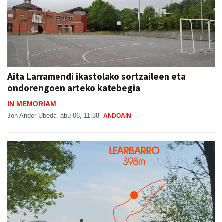
Aita Larramendi ikastolako sortzaileen eta
ondorengoen arteko katebegia
IN MEMORIAM
Jon Ander Ubeda
abu 06, 11:38
ANDOAIN