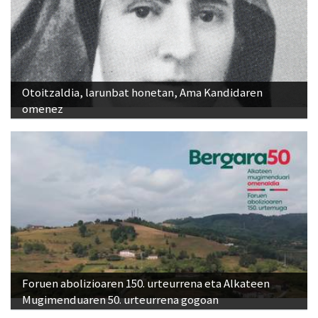
Otoitzaldia, larunbat honetan, Ama Kandidaren
omenez
Foruen abolizioaren 150. urteurrena eta Alkateen
Mugimenduaren 50. urteurrena gogoan