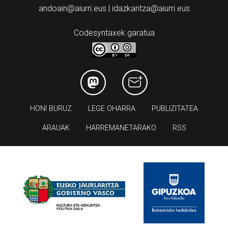
andoain@aiurri.eus | idazkaritza@aiurri.eus
Codesyntaxek garatua
HONI BURUZ
LEGE OHARRA
PUBLIZITATEA
ARAUAK
HARREMANETARAKO
RSS