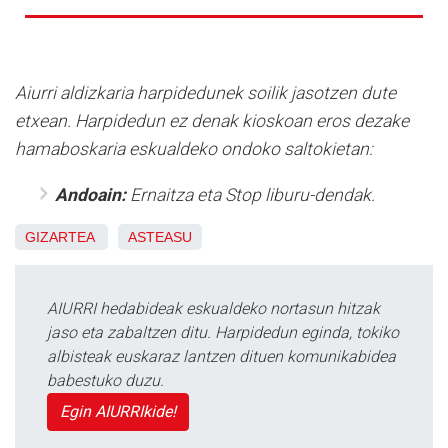
Aiurri aldizkaria harpidedunek soilik jasotzen dute
etxean. Harpidedun ez denak kioskoan eros dezake
hamaboskaria eskualdeko ondoko saltokietan:
Andoain:
Ernaitza eta Stop liburu-dendak.
GIZARTEA
ASTEASU
AIURRI hedabideak eskualdeko nortasun hitzak
jaso eta zabaltzen ditu. Harpidedun eginda, tokiko
albisteak euskaraz lantzen dituen komunikabidea
babestuko duzu.
Egin AIURRIkide!