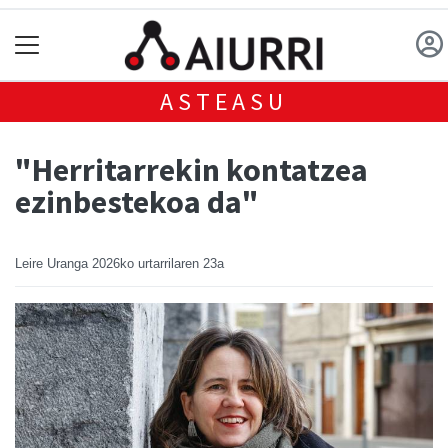
ASTEASU
"Herritarrekin kontatzea
ezinbestekoa da"
Leire Uranga
2026ko urtarrilaren 23a