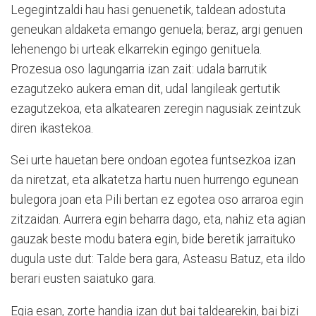
Legegintzaldi hau hasi genuenetik, taldean adostuta
geneukan aldaketa emango genuela; beraz, argi genuen
lehenengo bi urteak elkarrekin egingo genituela.
Prozesua oso lagungarria izan zait: udala barrutik
ezagutzeko aukera eman dit, udal langileak gertutik
ezagutzekoa, eta alkatearen zeregin nagusiak zeintzuk
diren ikastekoa.
Sei urte hauetan bere ondoan egotea funtsezkoa izan
da niretzat, eta alkatetza hartu nuen hurrengo egunean
bulegora joan eta Pili bertan ez egotea oso arraroa egin
zitzaidan. Aurrera egin beharra dago, eta, nahiz eta agian
gauzak beste modu batera egin, bide beretik jarraituko
dugula uste dut: Talde bera gara, Asteasu Batuz, eta ildo
berari eusten saiatuko gara.
Egia esan, zorte handia izan dut bai taldearekin, bai bizi