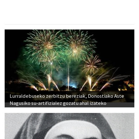
Lurraldebuseko zerbitzu bereziak, Donostiako Aste
Nagusiko su-artifizialez gozatu ahal izateko