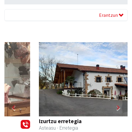
Erantzun
Previous
Next
Izurtzu erretegia
Asteasu
- Erretegia