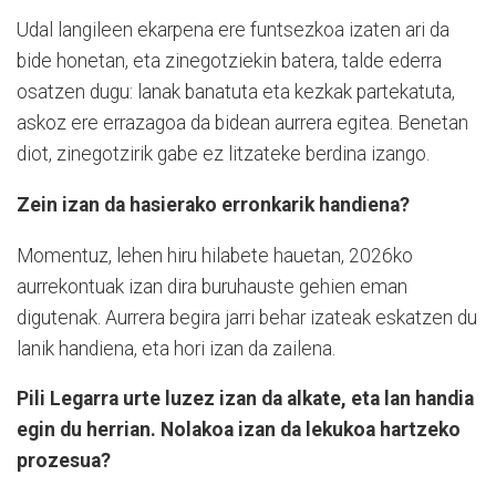
Udal langileen ekarpena ere funtsezkoa izaten ari da
bide honetan, eta zinegotziekin batera, talde ederra
osatzen dugu: lanak banatuta eta kezkak partekatuta,
askoz ere errazagoa da bidean aurrera egitea. Benetan
diot, zinegotzirik gabe ez litzateke berdina izango.
Zein izan da hasierako erronkarik handiena?
Momentuz, lehen hiru hilabete hauetan, 2026ko
aurrekontuak izan dira buruhauste gehien eman
digutenak. Aurrera begira jarri behar izateak eskatzen du
lanik handiena, eta hori izan da zailena.
Pili Legarra urte luzez izan da alkate, eta lan handia
egin du herrian. Nolakoa izan da lekukoa hartzeko
prozesua?