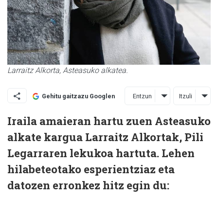
Larraitz Alkorta, Asteasuko alkatea.
Entzun
Itzuli
Gehitu gaitzazu Googlen
Iraila amaieran hartu zuen Asteasuko
alkate kargua Larraitz Alkortak, Pili
Legarraren lekukoa hartuta. Lehen
hilabeteotako esperientziaz eta
datozen erronkez hitz egin du: