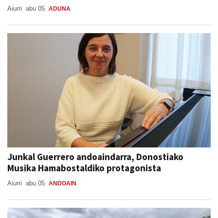
Aiurri
abu 05
ADUNA
Junkal Guerrero andoaindarra, Donostiako
Musika Hamabostaldiko protagonista
Aiurri
abu 05
ANDOAIN