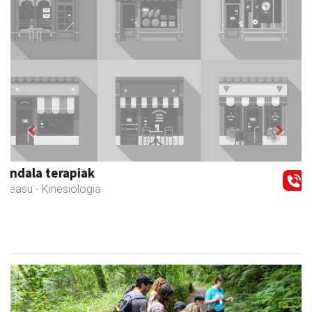
Previous
Next
Txortu mekanizaketa eta muntaketa
Asteasu
- Mekanizatuak