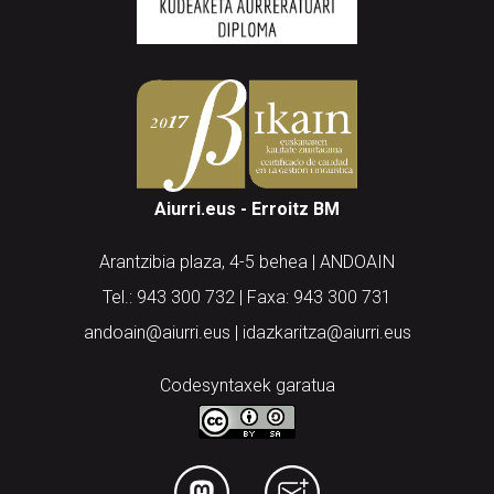
Aiurri.eus - Erroitz BM
Arantzibia plaza, 4-5 behea | ANDOAIN
Tel.: 943 300 732 | Faxa: 943 300 731
andoain@aiurri.eus | idazkaritza@aiurri.eus
Codesyntaxek garatua