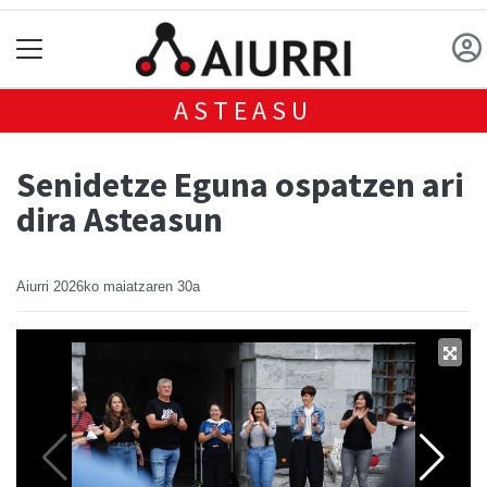
ASTEASU
Senidetze Eguna ospatzen ari
dira Asteasun
Aiurri
2026ko maiatzaren 30a