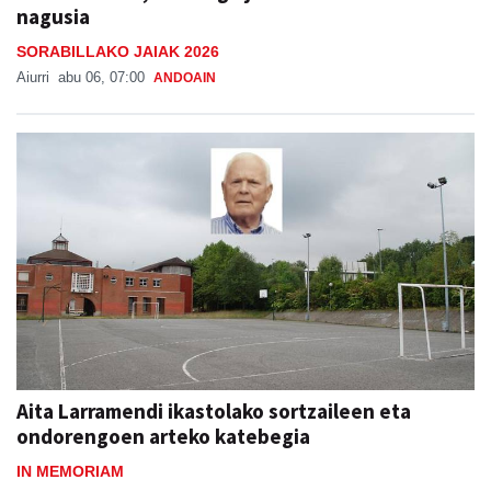
SORABILLAKO JAIAK 2026
Aiurri
abu 06, 07:00
ANDOAIN
Aita Larramendi ikastolako sortzaileen eta
ondorengoen arteko katebegia
IN MEMORIAM
Jon Ander Ubeda
abu 06, 11:38
ANDOAIN