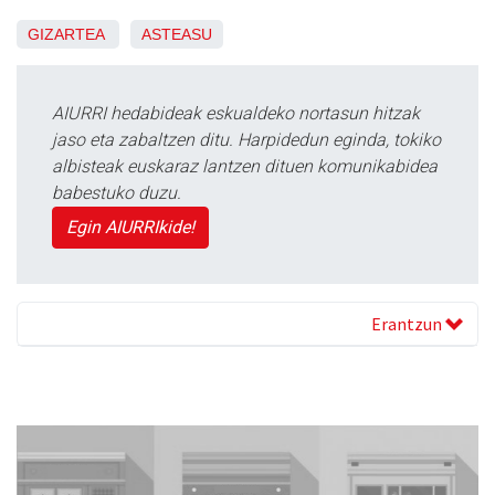
GIZARTEA
ASTEASU
AIURRI hedabideak eskualdeko nortasun hitzak
jaso eta zabaltzen ditu. Harpidedun eginda, tokiko
albisteak euskaraz lantzen dituen komunikabidea
babestuko duzu.
Egin AIURRIkide!
Erantzun