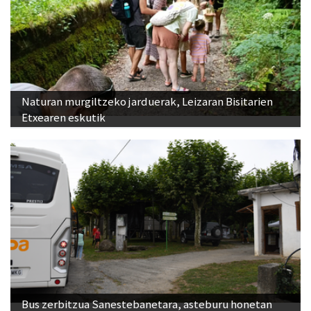
Naturan murgiltzeko jarduerak, Leizaran Bisitarien
Etxearen eskutik
Bus zerbitzua Sanestebanetara, asteburu honetan