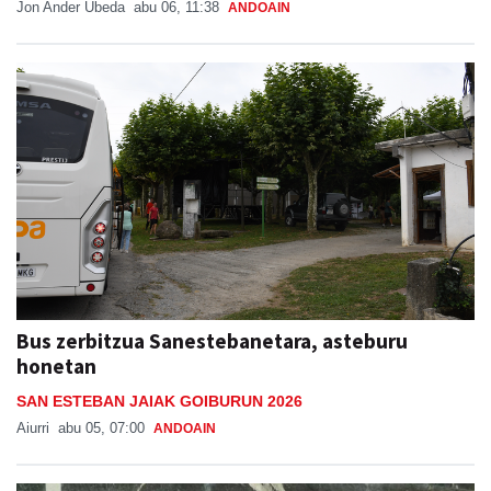
Bus zerbitzua Sanestebanetara, asteburu
honetan
SAN ESTEBAN JAIAK GOIBURUN 2026
Aiurri
abu 05, 07:00
ANDOAIN