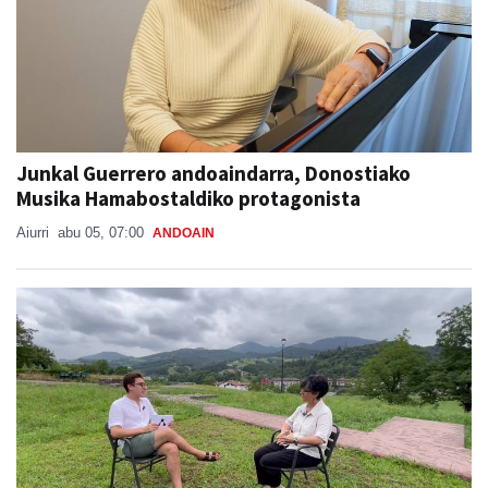
Junkal Guerrero andoaindarra, Donostiako
Musika Hamabostaldiko protagonista
Aiurri
abu 05, 07:00
ANDOAIN