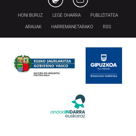
HONI BURUZ
LEGE OHARRA
PUBLIZITATEA
ARAUAK
HARREMANETARAKO
RSS