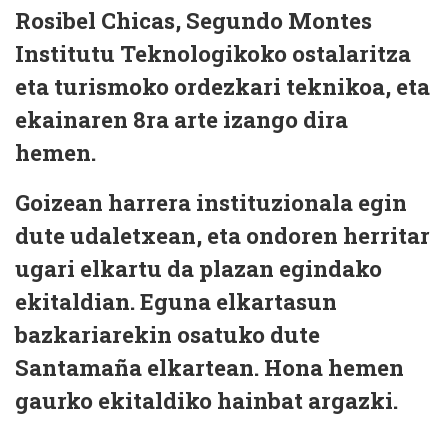
Rosibel Chicas, Segundo Montes
Institutu Teknologikoko ostalaritza
eta turismoko ordezkari teknikoa, eta
ekainaren 8ra arte izango dira
hemen.
Goizean harrera instituzionala egin
dute udaletxean, eta ondoren herritar
ugari elkartu da plazan egindako
ekitaldian. Eguna elkartasun
bazkariarekin osatuko dute
Santamaña elkartean. Hona hemen
gaurko ekitaldiko hainbat argazki.