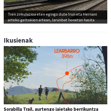
Tren zirkulazioa eten egingo dute Irun eta Hernani
arteko geltokien artean, larunbat honetan hasita
Ikusienak
Sorabilla Trail, aurtengo jaietako berrikuntza
nagusia