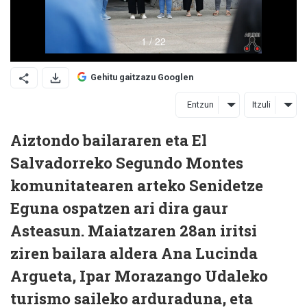
Gehitu gaitzazu Googlen
Entzun
Itzuli
Aiztondo bailararen eta El
Salvadorreko Segundo Montes
komunitatearen arteko Senidetze
Eguna ospatzen ari dira gaur
Asteasun. Maiatzaren 28an iritsi
ziren bailara aldera Ana Lucinda
Argueta, Ipar Morazango Udaleko
turismo saileko arduraduna, eta