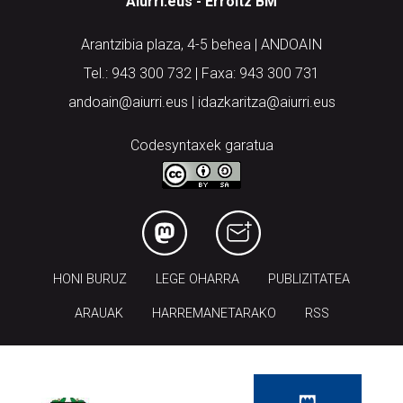
Aiurri.eus - Erroitz BM
Arantzibia plaza, 4-5 behea | ANDOAIN
Tel.: 943 300 732 | Faxa: 943 300 731
andoain@aiurri.eus | idazkaritza@aiurri.eus
Codesyntaxek garatua
HONI BURUZ
LEGE OHARRA
PUBLIZITATEA
ARAUAK
HARREMANETARAKO
RSS