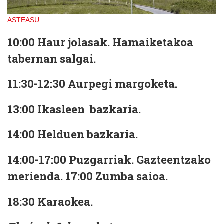
ASTEASU
10:00 Haur jolasak. Hamaiketakoa
tabernan salgai.
11:30-12:30 Aurpegi margoketa.
13:00 Ikasleen
bazkaria.
14:00 Helduen bazkaria.
14:00-17:00 Puzgarriak. Gazteentzako
merienda. 17:00 Zumba saioa.
18:30 Karaokea.