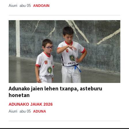
Aiurri
abu 05
ANDOAIN
Adunako jaien lehen txanpa, asteburu
honetan
ADUNAKO JAIAK 2026
Aiurri
abu 05
ADUNA