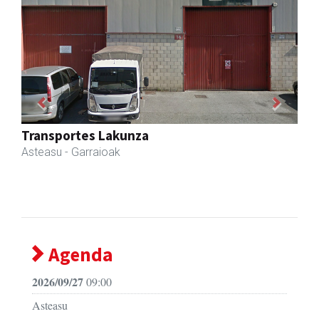
Previous
Next
Javier Iraola harategia
Asteasu
- Harategiak
Agenda
2026/09/27
09:00
Asteasu