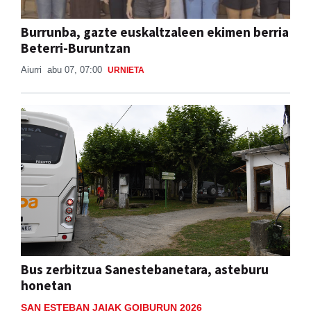
Burrunba, gazte euskaltzaleen ekimen berria
Beterri-Buruntzan
Aiurri
abu 07, 07:00
URNIETA
Bus zerbitzua Sanestebanetara, asteburu
honetan
SAN ESTEBAN JAIAK GOIBURUN 2026