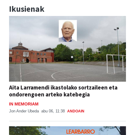
Ikusienak
Aita Larramendi ikastolako sortzaileen eta
ondorengoen arteko katebegia
IN MEMORIAM
Jon Ander Ubeda
abu 06, 11:38
ANDOAIN