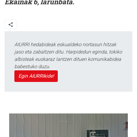
Ekainak 6, larunbata.
AIURRI hedabideak eskualdeko nortasun hitzak
jaso eta zabaltzen ditu. Harpidedun eginda, tokiko
albisteak euskaraz lantzen dituen komunikabidea
babestuko duzu.
Egin AIURRIkide!