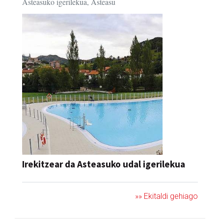
Asteasuko igerilekua, Asteasu
Irekitzear da Asteasuko udal igerilekua
»» Ekitaldi gehiago