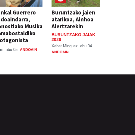
nkal Guerrero
Buruntzako jaien
doaindarra,
atarikoa, Ainhoa
nostiako Musika
Aiertzarekin
amabostaldiko
BURUNTZAKO JAIAK
otagonista
2026
Xabat Minguez
abu 04
rri
abu 05
ANDOAIN
ANDOAIN