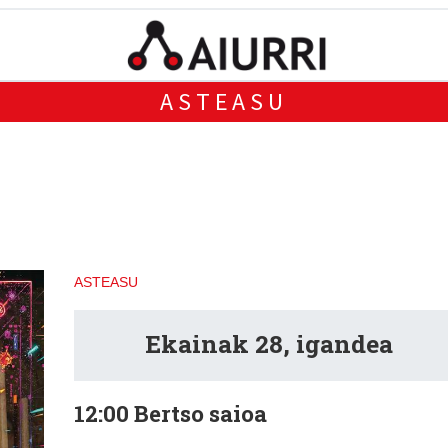
ASTEASU
6
ASTEASU
Ekainak 28,
igandea
12:00
Bertso saioa