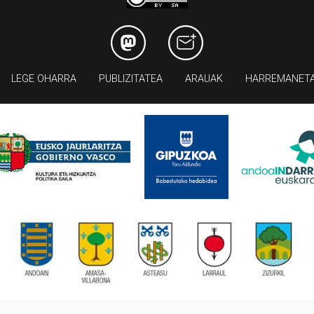
LEGE OHARRA
PUBLIZITATEA
ARAUAK
HARREMANET