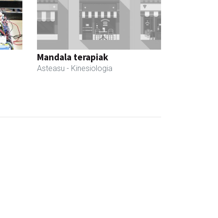
Mandala terapiak
Asteasu
- Kinesiologia