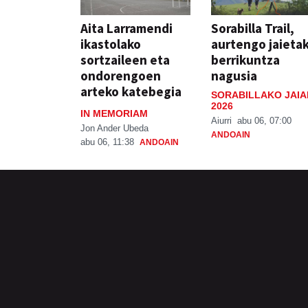
Aita Larramendi
Sorabilla Trail,
ikastolako
aurtengo jaieta
sortzaileen eta
berrikuntza
ondorengoen
nagusia
arteko katebegia
SORABILLAKO JAIA
2026
IN MEMORIAM
Aiurri
abu 06, 07:00
Jon Ander Ubeda
ANDOAIN
abu 06, 11:38
ANDOAIN