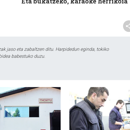
Eta bukatzeko, karaoke herrikoia
k jaso eta zabaltzen ditu. Harpidedun eginda, tokiko
bidea babestuko duzu.