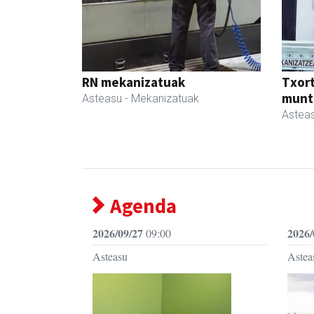
RN mekanizatuak
Txor
munt
Asteasu
- Mekanizatuak
Astea
Agenda
2026/09/27
2026/
09:00
Asteasu
Astea