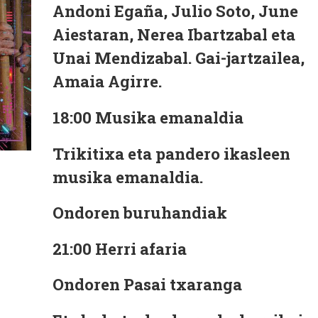
Andoni Egaña, Julio Soto, June
Aiestaran, Nerea Ibartzabal eta
Unai Mendizabal. Gai-jartzailea,
Amaia Agirre.
18:00
Musika emanaldia
Trikitixa eta pandero ikasleen
musika emanaldia.
Ondoren buruhandiak
21:00
Herri afaria
Ondoren Pasai txaranga