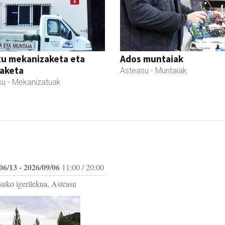
tu mekanizaketa eta
Ados muntaiak
aketa
Asteasu
- Muntaiak
su
- Mekanizatuak
06/13 - 2026/09/06
11:00 / 20:00
suko igerilekua, Asteasu