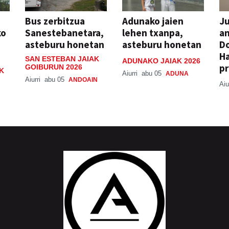
Bus zerbitzua
Adunako jaien
Ju
ko
Sanestebanetara,
lehen txanpa,
an
asteburu honetan
asteburu honetan
Do
H
SAN ESTEBAN JAIAK
ADUNAKO JAIAK 2026
pr
GOIBURUN 2026
K
Aiurri
abu 05
ADUNA
Aiurri
abu 05
ANDOAIN
Aiu