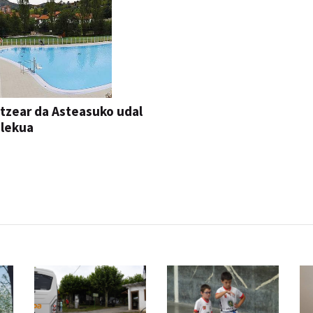
itzear da Asteasuko udal
ilekua