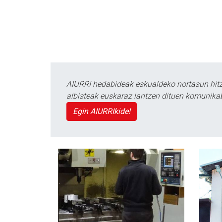
AIURRI hedabideak eskualdeko nortasun hitza
albisteak euskaraz lantzen dituen komunika
Egin AIURRIkide!