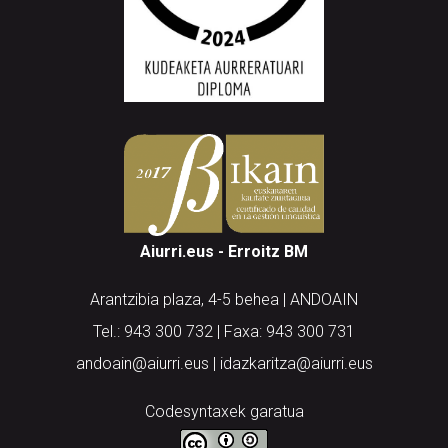
Aiurri.eus - Erroitz BM
Arantzibia plaza, 4-5 behea | ANDOAIN
Tel.: 943 300 732 | Faxa: 943 300 731
andoain@aiurri.eus | idazkaritza@aiurri.eus
Codesyntaxek garatua