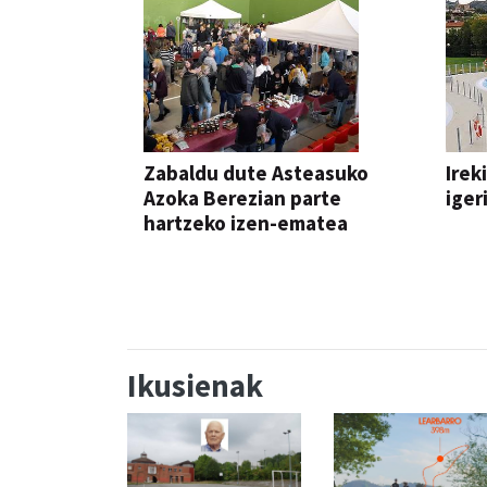
Zabaldu dute Asteasuko
Irek
Azoka Berezian parte
iger
hartzeko izen-ematea
AZOKA
Ikusienak