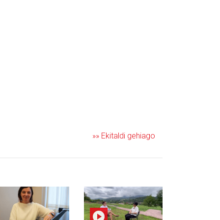
»» Ekitaldi gehiago