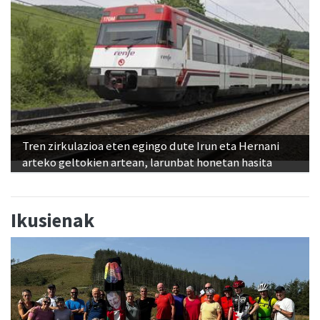
Tren zirkulazioa eten egingo dute Irun eta Hernani
arteko geltokien artean, larunbat honetan hasita
Ikusienak