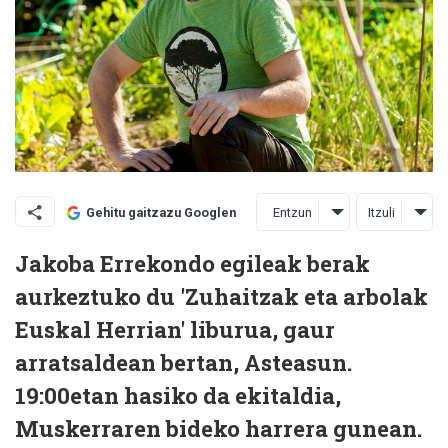
Entzun
Itzuli
Gehitu gaitzazu Googlen
Jakoba Errekondo egileak berak
aurkeztuko du 'Zuhaitzak eta arbolak
Euskal Herrian' liburua, gaur
arratsaldean bertan, Asteasun.
19:00etan hasiko da ekitaldia,
Muskerraren bideko harrera gunean.