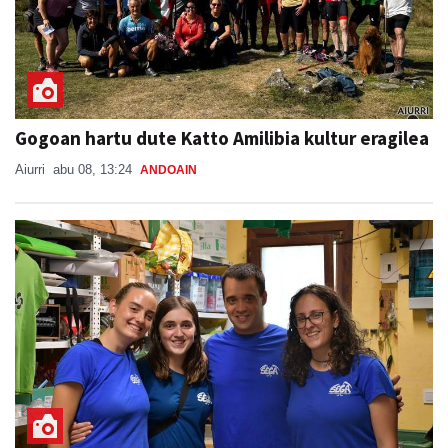
Gogoan hartu dute Katto Amilibia kultur eragilea
Aiurri
abu 08, 13:24
ANDOAIN