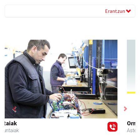
Erantzun
Previous
Next
Ormazabal garraioak
Asteasu
- Garraioak