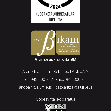
Aiurri.eus - Erroitz BM
Arantzibia plaza, 4-5 behea | ANDOAIN
Tel.: 943 300 732 | Faxa: 943 300 731
andoain@aiurri.eus | idazkaritza@aiurri.eus
Codesyntaxek garatua