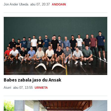
Jon Ander Ubeda
abu 07, 20:37
ANDOAIN
Babes zabala jaso du Ansak
Aiurri
abu 07, 13:55
URNIETA