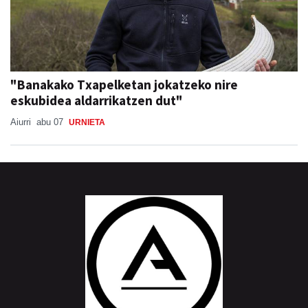
"Banakako Txapelketan jokatzeko nire
eskubidea aldarrikatzen dut"
Aiurri
abu 07
URNIETA