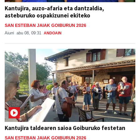
Kantujira, auzo-afaria eta dantzaldia,
asteburuko ospakizunei ekiteko
SAN ESTEBAN JAIAK GOIBURUN 2026
Aiurri
abu 08, 09:31
ANDOAIN
Kantujira taldearen saioa Goiburuko festetan
SAN ESTEBAN JAIAK GOIBURUN 2026