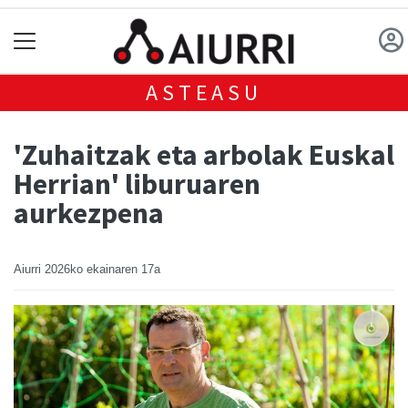
ASTEASU
'Zuhaitzak eta arbolak Euskal
Herrian' liburuaren
aurkezpena
Aiurri
2026ko ekainaren 17a