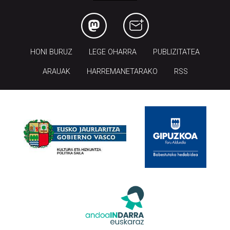
HONI BURUZ
LEGE OHARRA
PUBLIZITATEA
ARAUAK
HARREMANETARAKO
RSS