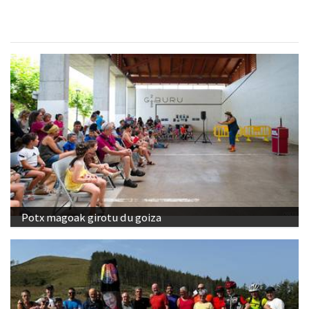
Potx magoak girotu du goiza