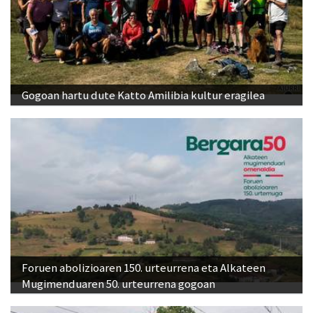
Gogoan hartu dute Katto Amilibia kultur eragilea
Foruen abolizioaren 150. urteurrena eta Alkateen
Mugimenduaren 50. urteurrena gogoan