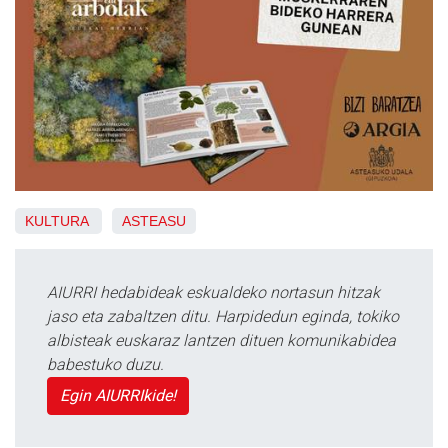
KULTURA
ASTEASU
AIURRI hedabideak eskualdeko nortasun hitzak
jaso eta zabaltzen ditu. Harpidedun eginda, tokiko
albisteak euskaraz lantzen dituen komunikabidea
babestuko duzu.
Egin AIURRIkide!