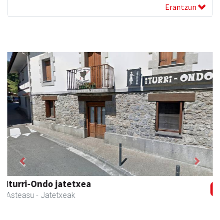
Erantzun
Previous
Next
Ados muntaiak
Asteasu
- Muntaiak