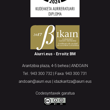
Aiurri.eus - Erroitz BM
Arantzibia plaza, 4-5 behea | ANDOAIN
Tel.: 943 300 732 | Faxa: 943 300 731
andoain@aiurri.eus | idazkaritza@aiurri.eus
Codesyntaxek garatua