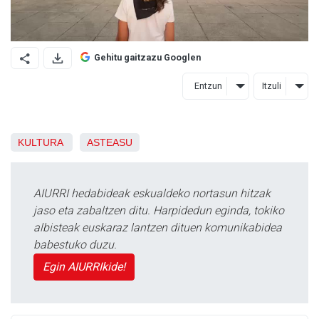
Gehitu gaitzazu Googlen
Entzun
Itzuli
KULTURA
ASTEASU
AIURRI hedabideak eskualdeko nortasun hitzak
jaso eta zabaltzen ditu. Harpidedun eginda, tokiko
albisteak euskaraz lantzen dituen komunikabidea
babestuko duzu.
Egin AIURRIkide!