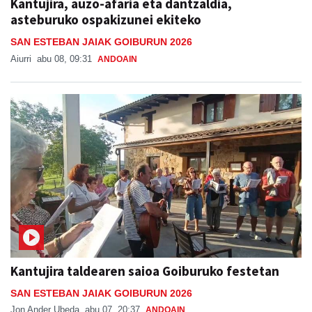
Kantujira, auzo-afaria eta dantzaldia,
asteburuko ospakizunei ekiteko
SAN ESTEBAN JAIAK GOIBURUN 2026
Aiurri
abu 08, 09:31
ANDOAIN
Kantujira taldearen saioa Goiburuko festetan
SAN ESTEBAN JAIAK GOIBURUN 2026
Jon Ander Ubeda
abu 07, 20:37
ANDOAIN