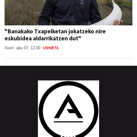
"Banakako Txapelketan jokatzeko nire
eskubidea aldarrikatzen dut"
Aiurri
abu 07, 12:00
URNIETA