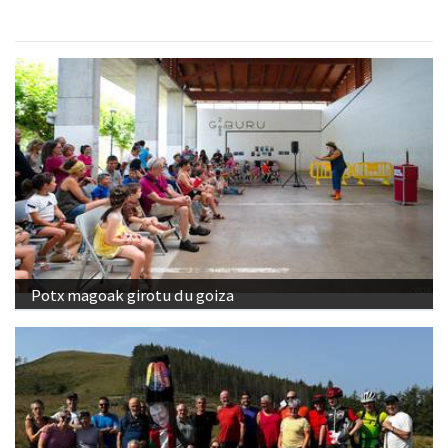
Potx magoak girotu du goiza