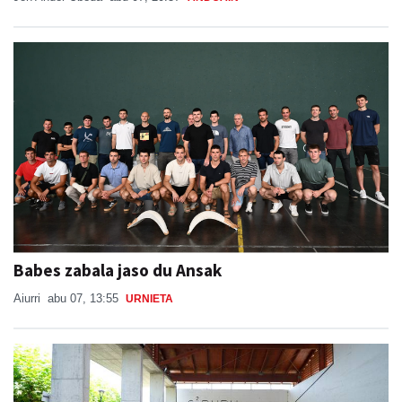
Babes zabala jaso du Ansak
Aiurri
abu 07, 13:55
URNIETA