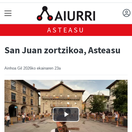
ASTEASU
San Juan zortzikoa, Asteasu
Ainhoa Gil
2026ko ekainaren 23a