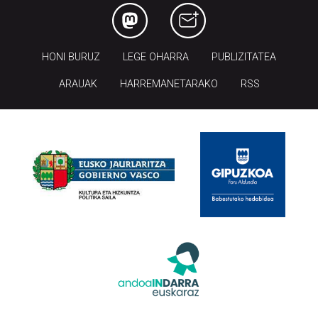
HONI BURUZ
LEGE OHARRA
PUBLIZITATEA
ARAUAK
HARREMANETARAKO
RSS