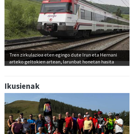
Tren zirkulazioa eten egingo dute Irun eta Hernani
arteko geltokien artean, larunbat honetan hasita
Ikusienak