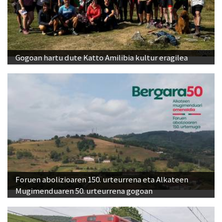
Gogoan hartu dute Katto Amilibia kultur eragilea
Foruen abolizioaren 150. urteurrena eta Alkateen
Mugimenduaren 50. urteurrena gogoan