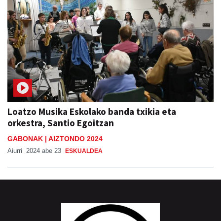
Loatzo Musika Eskolako banda txikia eta
orkestra, Santio Egoitzan
GABONAK | AIZTONDO 2024
Aiurri
2024 abe 23
ESKUALDEA