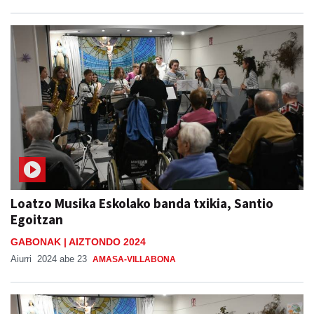
Loatzo Musika Eskolako banda txikia, Santio
Egoitzan
GABONAK | AIZTONDO 2024
Aiurri
2024 abe 23
AMASA-VILLABONA