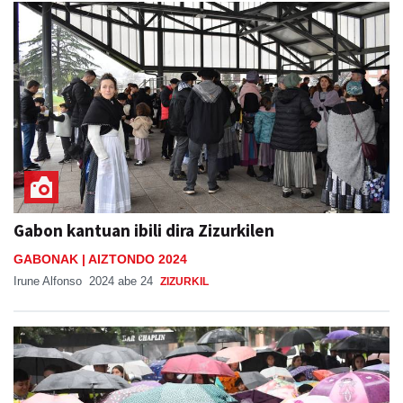
Gabon kantuan ibili dira Zizurkilen
GABONAK | AIZTONDO 2024
Irune Alfonso
2024 abe 24
ZIZURKIL