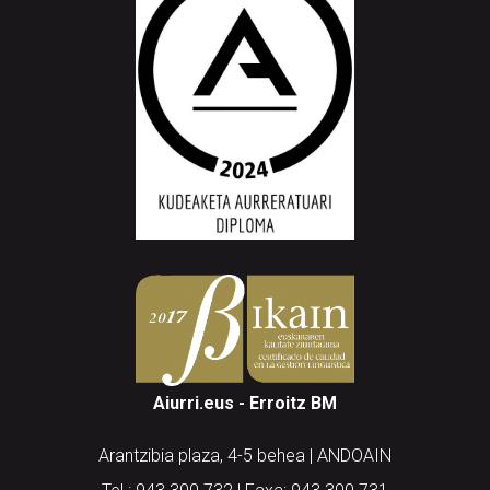
Aiurri.eus - Erroitz BM
Arantzibia plaza, 4-5 behea | ANDOAIN