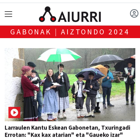
GABONAK | AIZTONDO 2024
Larraulen Kantu Eskean Gabonetan, Txuringadi
Errotan: "Kax kax atarian" eta "Gaueko izar"