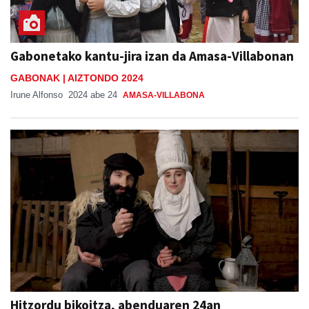
Gabonetako kantu-jira izan da Amasa-Villabonan
GABONAK | AIZTONDO 2024
Irune Alfonso
2024 abe 24
AMASA-VILLABONA
Hitzordu bikoitza, abenduaren 24an