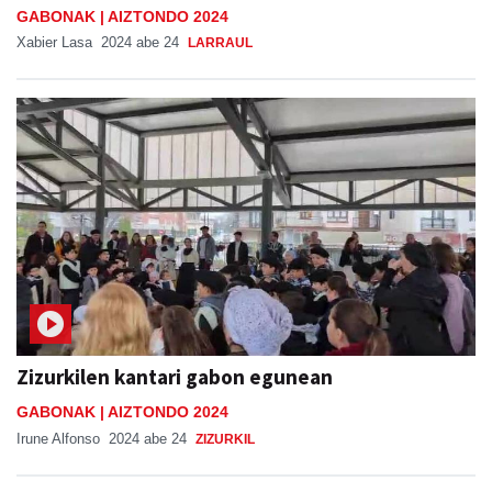
GABONAK | AIZTONDO 2024
Xabier Lasa
2024 abe 24
LARRAUL
Zizurkilen kantari gabon egunean
GABONAK | AIZTONDO 2024
Irune Alfonso
2024 abe 24
ZIZURKIL