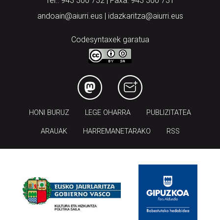
Tel.: 943 300 732 | Faxa: 943 300 731
andoain@aiurri.eus | idazkaritza@aiurri.eus
Codesyntaxek garatua
HONI BURUZ
LEGE OHARRA
PUBLIZITATEA
ARAUAK
HARREMANETARAKO
RSS