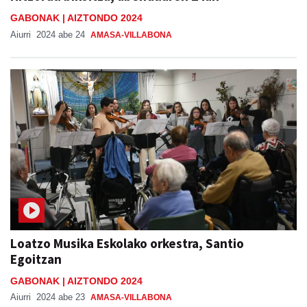
GABONAK | AIZTONDO 2024
Aiurri
2024 abe 24
AMASA-VILLABONA
Loatzo Musika Eskolako orkestra, Santio
Egoitzan
GABONAK | AIZTONDO 2024
Aiurri
2024 abe 23
AMASA-VILLABONA