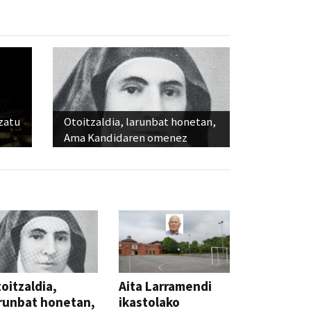
ozatu
Otoitzaldia, larunbat honetan,
Ama Kandidaren omenez
oitzaldia,
Aita Larramendi
runbat honetan,
ikastolako