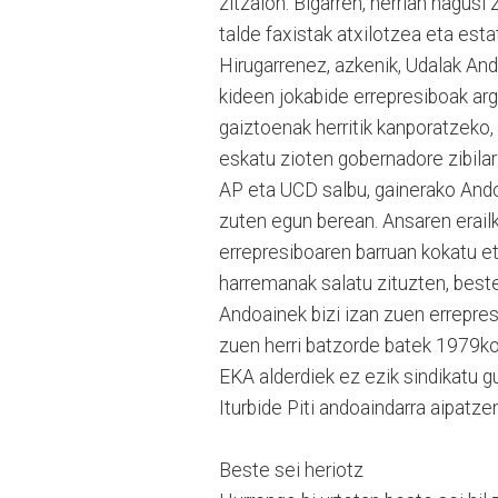
zitzaion. Bigarren, herrian nagusi
talde faxistak atxilotzea eta esta
Hirugarrenez, azkenik, Udalak And
kideen jokabide errepresiboak arg
gaiztoenak herritik kanporatzeko,
eskatu zioten gobernadore zibilari
AP eta UCD salbu, gainerako Andoa
zuten egun berean. Ansaren erai
errepresiboaren barruan kokatu et
harremanak salatu zituzten, best
Andoainek bizi izan zuen errepresi
zuen herri batzorde batek 1979ko
EKA alderdiek ez ezik sindikatu g
Iturbide Piti andoaindarra aipatze
Beste sei heriotz