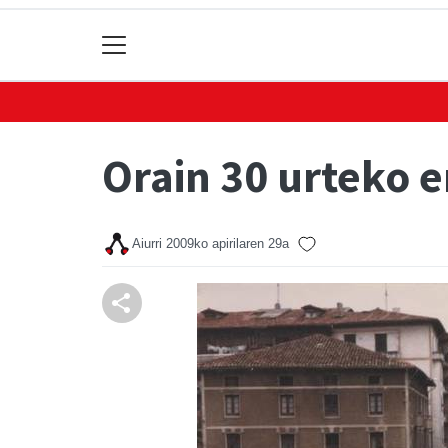
Orain 30 urteko e
Aiurri
2009ko apirilaren 29a