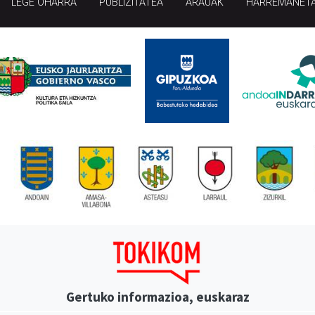
LEGE OHARRA
PUBLIZITATEA
ARAUAK
HARREMANET
Gertuko informazioa, euskaraz