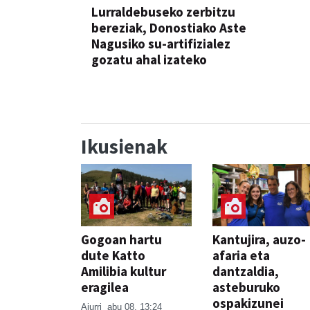
Lurraldebuseko zerbitzu
bereziak, Donostiako Aste
Nagusiko su-artifizialez
gozatu ahal izateko
Ikusienak
Gogoan hartu
Kantujira, auzo-
dute Katto
afaria eta
Amilibia kultur
dantzaldia,
eragilea
asteburuko
ospakizunei
Aiurri
abu 08, 13:24