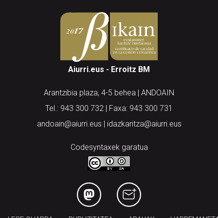
Aiurri.eus - Erroitz BM
Arantzibia plaza, 4-5 behea | ANDOAIN
Tel.: 943 300 732 | Faxa: 943 300 731
andoain@aiurri.eus | idazkaritza@aiurri.eus
Codesyntaxek garatua