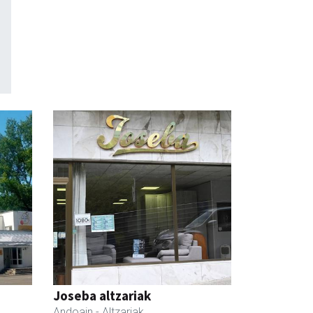
Joseba altzariak
Andoain
- Altzariak