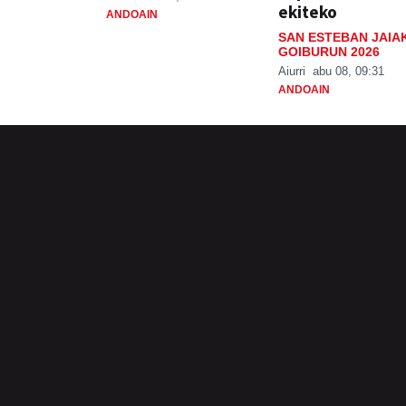
ekiteko
ANDOAIN
SAN ESTEBAN JAIA
GOIBURUN 2026
Aiurri
abu 08, 09:31
ANDOAIN