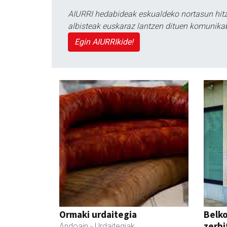
AIURRI hedabideak eskualdeko nortasun hitza
albisteak euskaraz lantzen dituen komunika
Egin AIURRIkide!
Ormaki urdaitegia
Belko
zerbi
Andoain
- Urdaitegiak