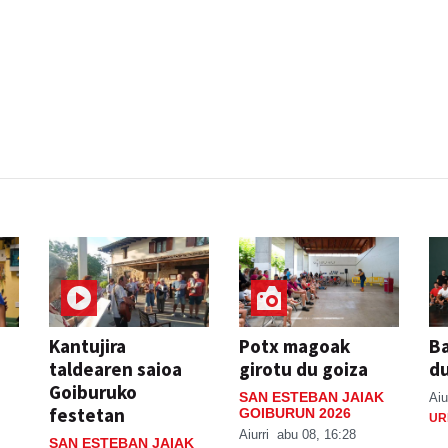
Kantujira
Potx magoak
Ba
taldearen saioa
girotu du goiza
d
Goiburuko
SAN ESTEBAN JAIAK
Aiu
festetan
GOIBURUN 2026
UR
Aiurri
abu 08, 16:28
SAN ESTEBAN JAIAK