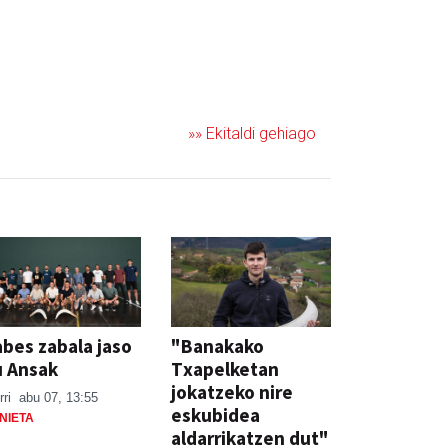
»» Ekitaldi gehiago
bes zabala jaso
"Banakako
u Ansak
Txapelketan
jokatzeko nire
rri
abu 07, 13:55
eskubidea
NIETA
aldarrikatzen dut"