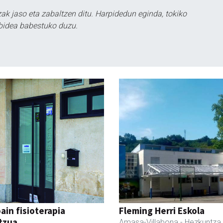
k jaso eta zabaltzen ditu. Harpidedun eginda, tokiko
bidea babestuko duzu.
ain fisioterapia
Fleming Herri Eskola
tzua
Amasa-Villabona
- Hezkuntza