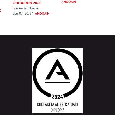
ANDOAIN
GOIBURUN 2026
Jon Ander Ubeda
K
abu 07, 20:37
ANDOAIN