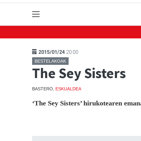
2015/01/24
20:00
BESTELAKOAK
The Sey Sisters
BASTERO,
ESKUALDEA
‘The Sey Sisters’ hirukotearen eman