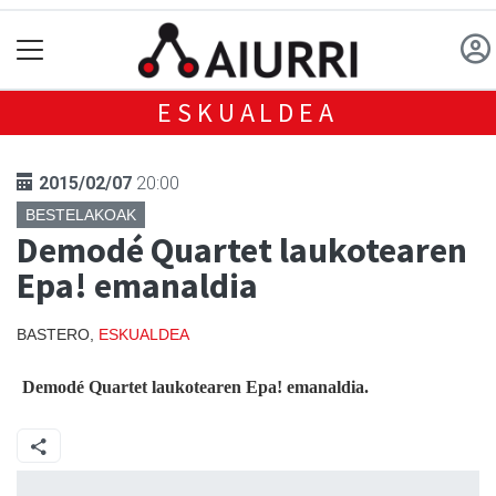
ESKUALDEA
2015/02/07
20:00
BESTELAKOAK
Demodé Quartet laukotearen
Epa! emanaldia
BASTERO,
ESKUALDEA
Demodé Quartet laukotearen Epa! emanaldia.