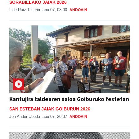
SORABILLAKO JAIAK 2026
Lide Ruiz Telleria
abu 07, 08:00
ANDOAIN
Kantujira taldearen saioa Goiburuko festetan
SAN ESTEBAN JAIAK GOIBURUN 2026
Jon Ander Ubeda
abu 07, 20:37
ANDOAIN