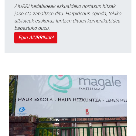
AIURRI hedabideak eskualdeko nortasun hitzak
jaso eta zabaltzen ditu. Harpidedun eginda, tokiko
albisteak euskaraz lantzen dituen komunikabidea
babestuko duzu.
Egin AIURRIkide!