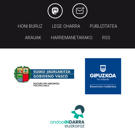
HONI BURUZ
LEGE OHARRA
PUBLIZITATEA
ARAUAK
HARREMANETARAKO
RSS