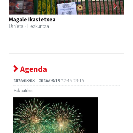
Previous
Next
Zubimusu Ikastola
Zizurkil
- Hezkuntza
Agenda
2026/08/08 - 2026/08/15
22:45-23:15
Eskualdea