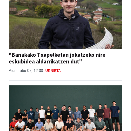
"Banakako Txapelketan jokatzeko nire
eskubidea aldarrikatzen dut"
Aiurri
abu 07, 12:00
URNIETA