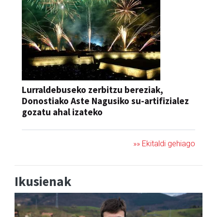
Lurraldebuseko zerbitzu bereziak,
Donostiako Aste Nagusiko su-artifizialez
gozatu ahal izateko
»» Ekitaldi gehiago
Ikusienak