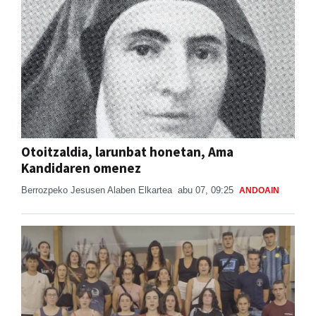
Otoitzaldia, larunbat honetan, Ama
Kandidaren omenez
Berrozpeko Jesusen Alaben Elkartea
abu 07, 09:25
ANDOAIN