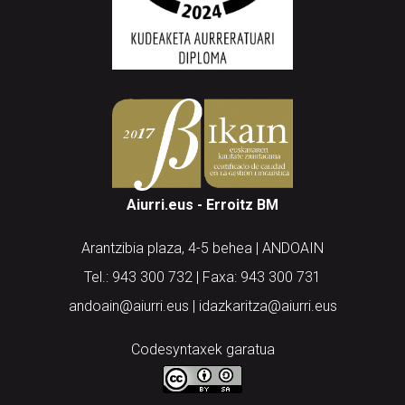
Aiurri.eus - Erroitz BM
Arantzibia plaza, 4-5 behea | ANDOAIN
Tel.: 943 300 732 | Faxa: 943 300 731
andoain@aiurri.eus | idazkaritza@aiurri.eus
Codesyntaxek garatua