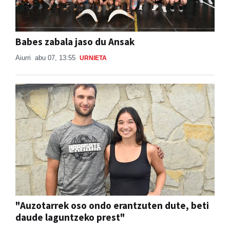
Babes zabala jaso du Ansak
Aiurri
abu 07, 13:55
URNIETA
"Auzotarrek oso ondo erantzuten dute, beti
daude laguntzeko prest"