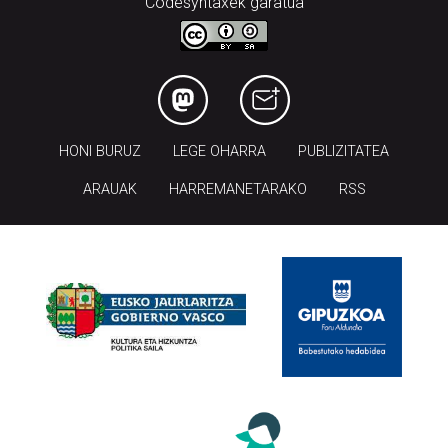
Codesyntaxek garatua
HONI BURUZ
LEGE OHARRA
PUBLIZITATEA
ARAUAK
HARREMANETARAKO
RSS