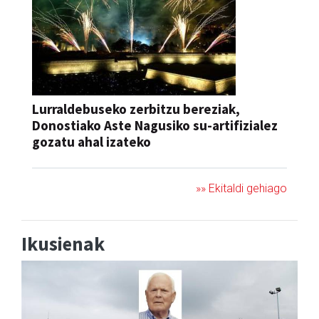
Lurraldebuseko zerbitzu bereziak,
Donostiako Aste Nagusiko su-artifizialez
gozatu ahal izateko
»» Ekitaldi gehiago
Ikusienak