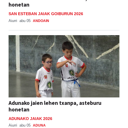
Bus zerbitzua Sanestebanetara, asteburu
honetan
SAN ESTEBAN JAIAK GOIBURUN 2026
Aiurri
abu 05
ANDOAIN
Adunako jaien lehen txanpa, asteburu
honetan