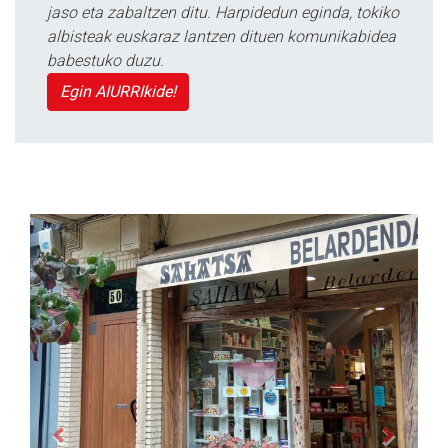
jaso eta zabaltzen ditu. Harpidedun eginda, tokiko
albisteak euskaraz lantzen dituen komunikabidea
babestuko duzu.
Egin AIURRIkide!