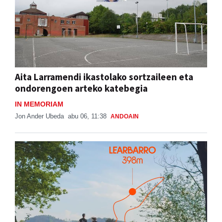
Aita Larramendi ikastolako sortzaileen eta
ondorengoen arteko katebegia
IN MEMORIAM
Jon Ander Ubeda
abu 06, 11:38
ANDOAIN