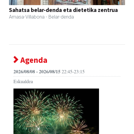
Previous
Next
Muazpi harategia
Urnieta
- Harategiak
Agenda
2026/08/08 - 2026/08/15
22:45-23:15
Eskualdea