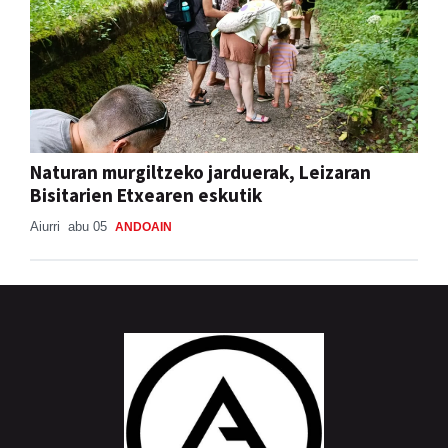
Naturan murgiltzeko jarduerak, Leizaran
Bisitarien Etxearen eskutik
Aiurri
abu 05
ANDOAIN