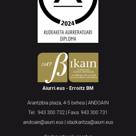
Aiurri.eus - Erroitz BM
Arantzibia plaza, 4-5 behea | ANDOAIN
Tel.: 943 300 732 | Faxa: 943 300 731
andoain@aiurri.eus | idazkaritza@aiurri.eus