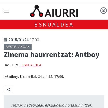
ESKUALDEA
2015/01/24
17:00
BESTELAKOAK
Zinema haurrentzat: Antboy
BASTERO,
ESKUALDEA
>Antboy.
Urtarrilak 24 eta 25. 17:00.
AIURRI hedabideak eskualdeko nortasun hitzak