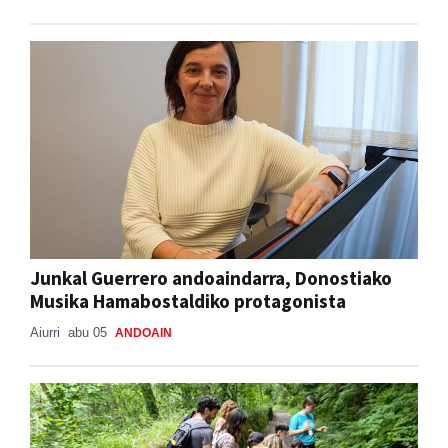
ADUNAKO JAIAK 2026
Aiurri
abu 05
ADUNA
Junkal Guerrero andoaindarra, Donostiako
Musika Hamabostaldiko protagonista
Aiurri
abu 05
ANDOAIN