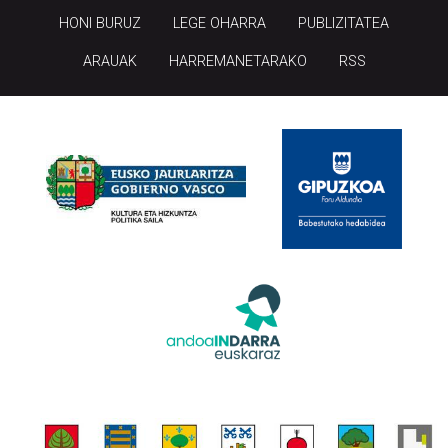
HONI BURUZ
LEGE OHARRA
PUBLIZITATEA
ARAUAK
HARREMANETARAKO
RSS