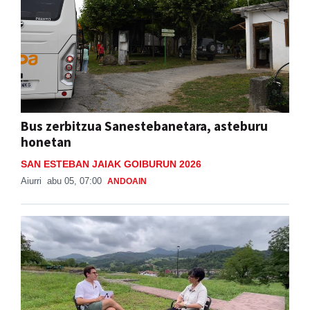
Bus zerbitzua Sanestebanetara, asteburu
honetan
SAN ESTEBAN JAIAK GOIBURUN 2026
Aiurri
abu 05, 07:00
ANDOAIN