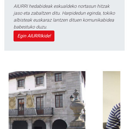
AIURRI hedabideak eskualdeko nortasun hitzak
jaso eta zabaltzen ditu. Harpidedun eginda, tokiko
albisteak euskaraz lantzen dituen komunikabidea
babestuko duzu.
Egin AIURRIkide!