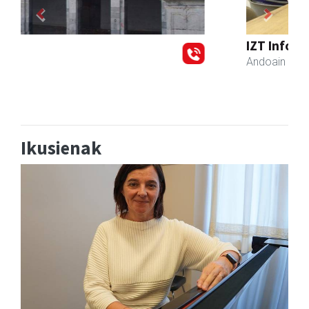
Previous
Next
IZT Informatika Zerbitzu Integrala
Andoain
- IKT
Ikusienak