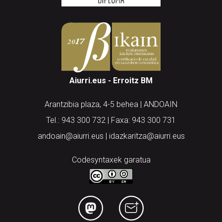
Aiurri.eus - Erroitz BM
Arantzibia plaza, 4-5 behea | ANDOAIN
Tel.: 943 300 732 | Faxa: 943 300 731
andoain@aiurri.eus | idazkaritza@aiurri.eus
Codesyntaxek garatua