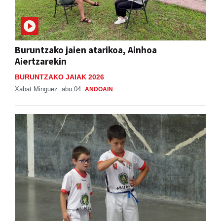
Buruntzako jaien atarikoa, Ainhoa
Aiertzarekin
BURUNTZAKO JAIAK 2026
Xabat Minguez
abu 04
ANDOAIN