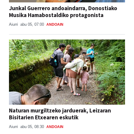
Junkal Guerrero andoaindarra, Donostiako
Musika Hamabostaldiko protagonista
Aiurri
abu 05, 07:00
ANDOAIN
Naturan murgiltzeko jarduerak, Leizaran
Bisitarien Etxearen eskutik
Aiurri
abu 05, 08:30
ANDOAIN