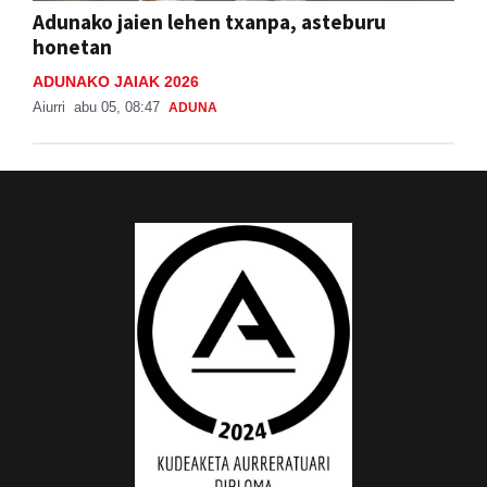
Adunako jaien lehen txanpa, asteburu
honetan
ADUNAKO JAIAK 2026
Aiurri
abu 05, 08:47
ADUNA