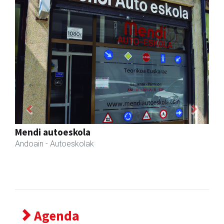
Previous
Next
Adats ileapaindegi eta estetika
Andoain
- Ile-apaindegiak
Agenda