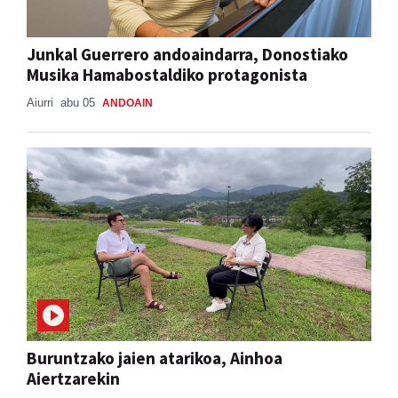
Junkal Guerrero andoaindarra, Donostiako
Musika Hamabostaldiko protagonista
Aiurri
abu 05
ANDOAIN
Buruntzako jaien atarikoa, Ainhoa
Aiertzarekin