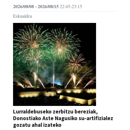
2026/08/08 - 2026/08/15
22:45-23:15
Eskualdea
Lurraldebuseko zerbitzu bereziak,
Donostiako Aste Nagusiko su-artifizialez
gozatu ahal izateko