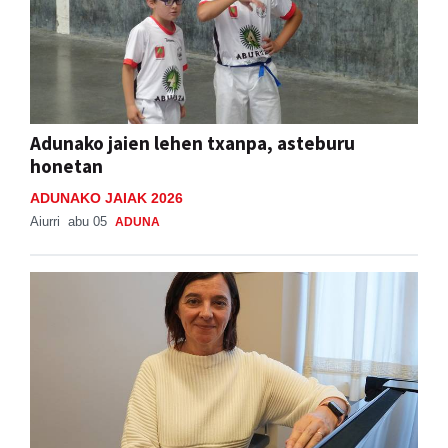
Adunako jaien lehen txanpa, asteburu
honetan
ADUNAKO JAIAK 2026
Aiurri
abu 05
ADUNA