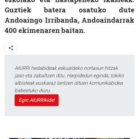
Guztiek batera osatuko dute
Andoaingo Irribanda, Andoaindarrak
400 ekimenaren baitan.
AIURRI hedabideak eskualdeko nortasun hitzak
jaso eta zabaltzen ditu. Harpidedun eginda, tokiko
albisteak euskaraz lantzen dituen komunikabidea
babestuko duzu.
Egin AIURRIkide!