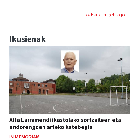
»» Ekitaldi gehiago
Ikusienak
Aita Larramendi ikastolako sortzaileen eta
ondorengoen arteko katebegia
IN MEMORIAM