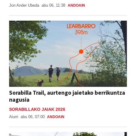
Jon Ander Ubeda
abu 06, 11:38
ANDOAIN
Sorabilla Trail, aurtengo jaietako berrikuntza
nagusia
SORABILLAKO JAIAK 2026
Aiurri
abu 06, 07:00
ANDOAIN