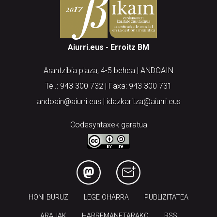
Aiurri.eus - Erroitz BM
Arantzibia plaza, 4-5 behea | ANDOAIN
Tel.: 943 300 732 | Faxa: 943 300 731
andoain@aiurri.eus | idazkaritza@aiurri.eus
Codesyntaxek garatua
HONI BURUZ
LEGE OHARRA
PUBLIZITATEA
ARAUAK
HARREMANETARAKO
RSS