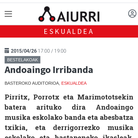
ESKUALDEA
2015/04/26
17:00 / 19:00
BESTELAKOAK
Andoaingo Irribanda
BASTEROKO AUDITORIOA,
ESKUALDEA
Pirritx, Porrotx eta Marimototsekin
batera arituko dira Andoaingo
musika eskolako banda eta abesbatza
txikia, eta derrigorrezko musika
eskolako eta hastapeneko ikasleak.