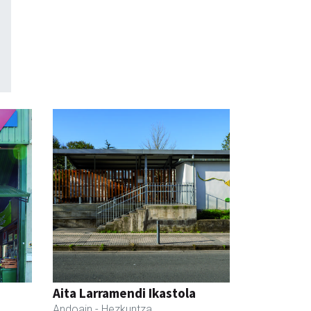
a
Aita Larramendi Ikastola
Andoain
- Hezkuntza