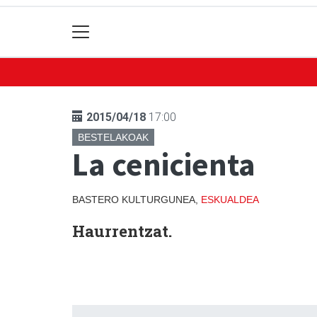
2015/04/18
17:00
BESTELAKOAK
La cenicienta
BASTERO KULTURGUNEA,
ESKUALDEA
Haurrentzat.