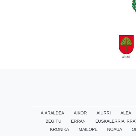
AIARALDEA
AIKOR
AIURRI
ALEA
BEGITU
ERRAN
EUSKALERRIA IRRA
KRONIKA
MAILOPE
NOAUA
O