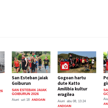
San Esteban jaiak
Gogoan hartu
P
Goiburun
dute Katto
gi
Amilibia kultur
SAN ESTEBAN JAIAK
SA
26
eragilea
GOIBURUN 2026
GO
Aiu
Aiurri
uzt 18
ANDOAIN
Aiurri
abu 08, 13:24
AN
ANDOAIN