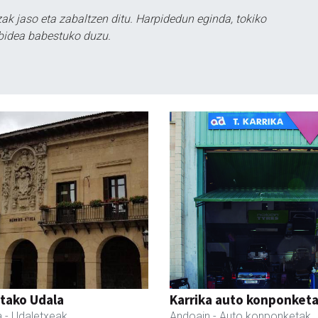
k jaso eta zabaltzen ditu. Harpidedun eginda, tokiko
bidea babestuko duzu.
tako Udala
Karrika auto konponket
a
- Udaletxeak
Andoain
- Auto konponketak