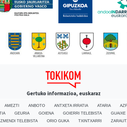
Gertuko informazioa, euskaraz
AMEZTI
ANBOTO
ANTXETA IRRATIA
ATARIA
AZP
TIA
GEURIA
GOIENA
GOIERRI TELEBISTA
GUAIXE
IZMENDI TELEBISTA
ORIO GUKA
TXINTXARRI
ZARAUT