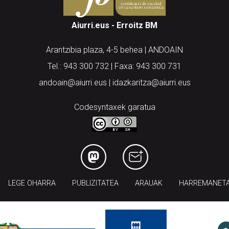
Aiurri.eus - Erroitz BM
Arantzibia plaza, 4-5 behea | ANDOAIN
Tel.: 943 300 732 | Faxa: 943 300 731
andoain@aiurri.eus | idazkaritza@aiurri.eus
Codesyntaxek garatua
LEGE OHARRA
PUBLIZITATEA
ARAUAK
HARREMANET