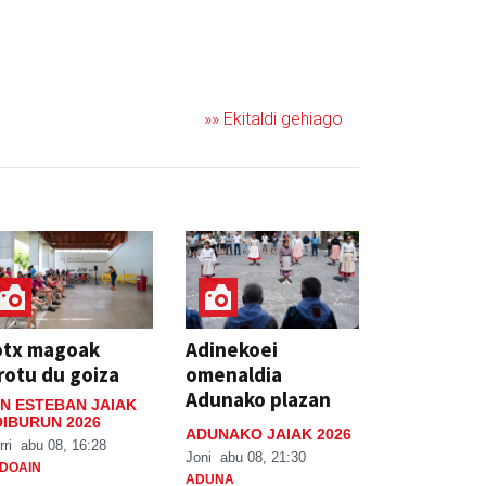
»» Ekitaldi gehiago
otx magoak
Adinekoei
rotu du goiza
omenaldia
Adunako plazan
N ESTEBAN JAIAK
IBURUN 2026
ADUNAKO JAIAK 2026
rri
abu 08, 16:28
Joni
abu 08, 21:30
DOAIN
ADUNA