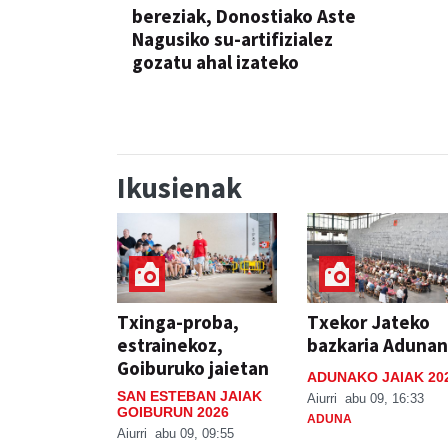
bereziak, Donostiako Aste
Nagusiko su-artifizialez
gozatu ahal izateko
Ikusienak
Txinga-proba,
Txekor Jateko
estrainekoz,
bazkaria Adunan
Goiburuko jaietan
ADUNAKO JAIAK 20
SAN ESTEBAN JAIAK
Aiurri
abu 09, 16:33
GOIBURUN 2026
ADUNA
Aiurri
abu 09, 09:55