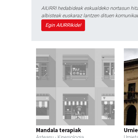
AIURRI hedabideak eskualdeko nortasun hitza
albisteak euskaraz lantzen dituen komunika
Egin AIURRIkide!
Mandala terapiak
Urnie
Asteasu
- Kinesiologia
Urniet