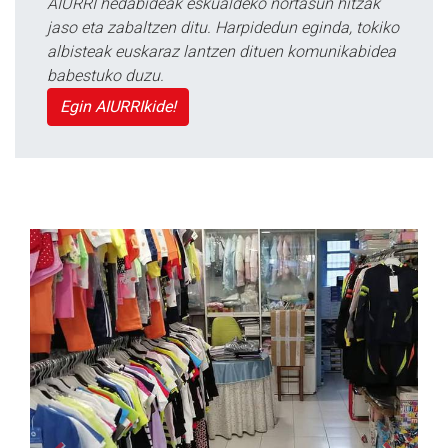
AIURRI hedabideak eskualdeko nortasun hitzak
jaso eta zabaltzen ditu. Harpidedun eginda, tokiko
albisteak euskaraz lantzen dituen komunikabidea
babestuko duzu.
Egin AIURRIkide!