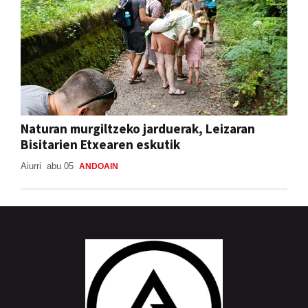
Naturan murgiltzeko jarduerak, Leizaran
Bisitarien Etxearen eskutik
Aiurri
abu 05
ANDOAIN