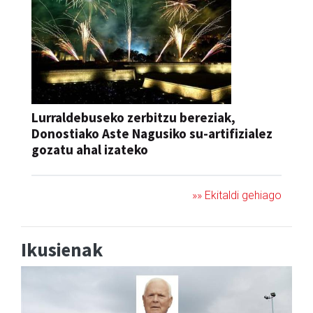
Lurraldebuseko zerbitzu bereziak,
Donostiako Aste Nagusiko su-artifizialez
gozatu ahal izateko
»» Ekitaldi gehiago
Ikusienak