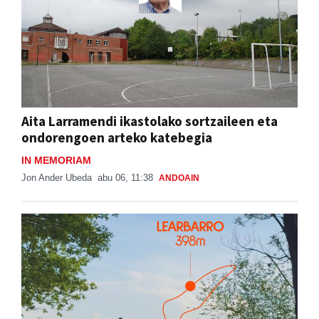
Aita Larramendi ikastolako sortzaileen eta
ondorengoen arteko katebegia
IN MEMORIAM
Jon Ander Ubeda
abu 06, 11:38
ANDOAIN