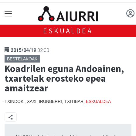
ESKUALDEA
2015/04/19
02:00
BESTELAKOAK
Koadrilen eguna Andoainen,
txartelak erosteko epea
amaitzear
TXINDOKI, XAXI, IRUNBERRI, TXITIBAR,
ESKUALDEA