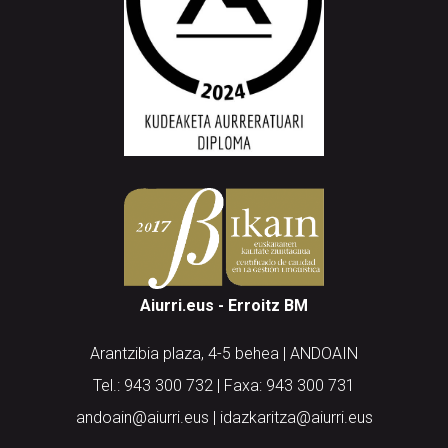
Aiurri.eus - Erroitz BM
Arantzibia plaza, 4-5 behea | ANDOAIN
Tel.: 943 300 732 | Faxa: 943 300 731
andoain@aiurri.eus | idazkaritza@aiurri.eus