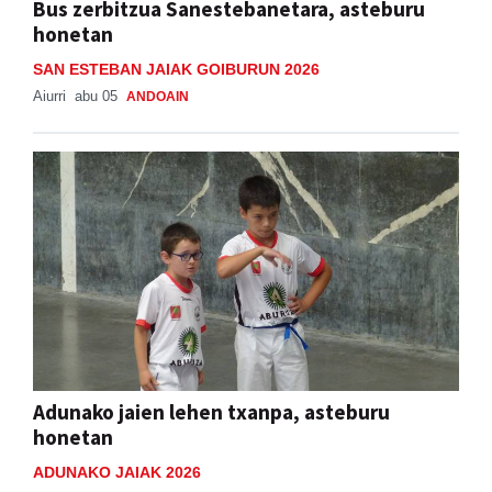
Bus zerbitzua Sanestebanetara, asteburu
honetan
SAN ESTEBAN JAIAK GOIBURUN 2026
Aiurri
abu 05
ANDOAIN
Adunako jaien lehen txanpa, asteburu
honetan
ADUNAKO JAIAK 2026