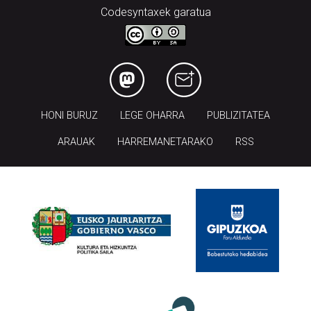
Codesyntaxek garatua
HONI BURUZ
LEGE OHARRA
PUBLIZITATEA
ARAUAK
HARREMANETARAKO
RSS