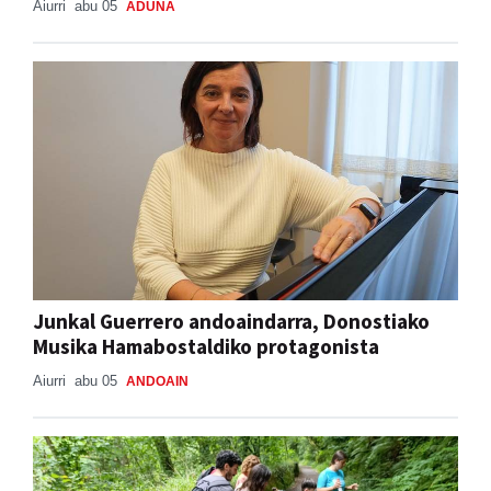
Aiurri
abu 05
ADUNA
Junkal Guerrero andoaindarra, Donostiako
Musika Hamabostaldiko protagonista
Aiurri
abu 05
ANDOAIN