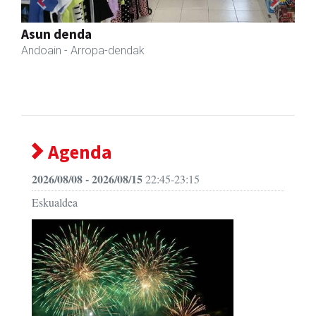
Previous
Next
Ormazabal garraioak
Asteasu
- Garraioak
Agenda
2026/08/08 - 2026/08/15
22:45-23:15
Eskualdea