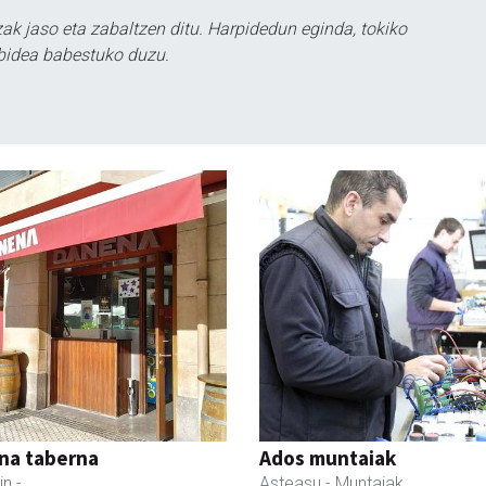
k jaso eta zabaltzen ditu. Harpidedun eginda, tokiko
bidea babestuko duzu.
na taberna
Ados muntaiak
in
-
Asteasu
- Muntaiak