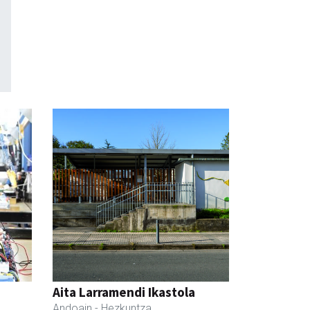
Aita Larramendi Ikastola
Andoain
- Hezkuntza