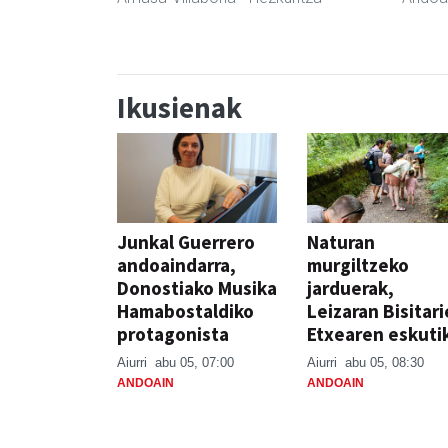
Ikusienak
Junkal Guerrero
Naturan
andoaindarra,
murgiltzeko
Donostiako Musika
jarduerak,
Hamabostaldiko
Leizaran Bisitar
protagonista
Etxearen eskuti
Aiurri
abu 05, 07:00
Aiurri
abu 05, 08:30
ANDOAIN
ANDOAIN