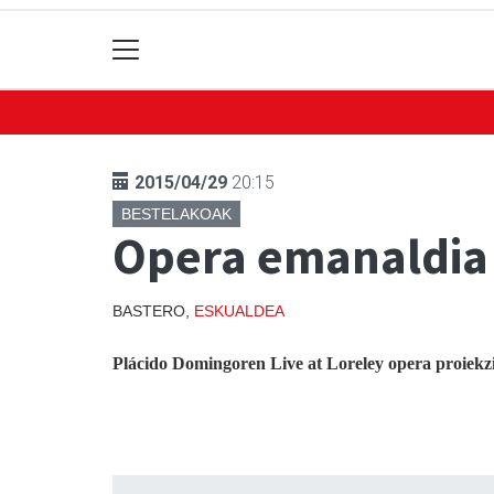
2015/04/29
20:15
BESTELAKOAK
Opera emanaldia
BASTERO,
ESKUALDEA
Plácido Domingoren Live at Loreley opera proiekz