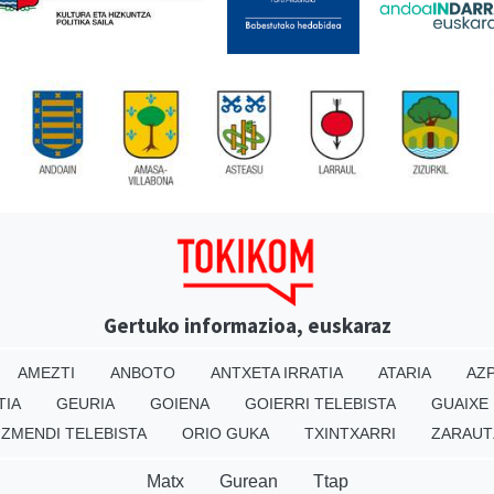
Gertuko informazioa, euskaraz
AMEZTI
ANBOTO
ANTXETA IRRATIA
ATARIA
AZP
TIA
GEURIA
GOIENA
GOIERRI TELEBISTA
GUAIXE
IZMENDI TELEBISTA
ORIO GUKA
TXINTXARRI
ZARAUT
Matx
Gurean
Ttap