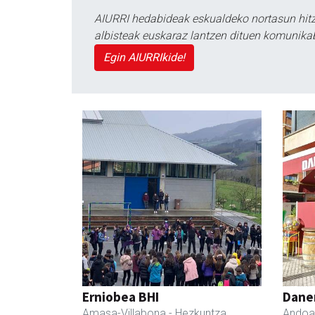
AIURRI hedabideak eskualdeko nortasun hitza
albisteak euskaraz lantzen dituen komunika
Egin AIURRIkide!
Erniobea BHI
Dane
Amasa-Villabona
- Hezkuntza
Andoa