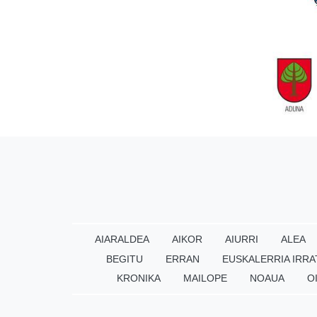
AIARALDEA
AIKOR
AIURRI
ALEA
BEGITU
ERRAN
EUSKALERRIA IRRA
KRONIKA
MAILOPE
NOAUA
O