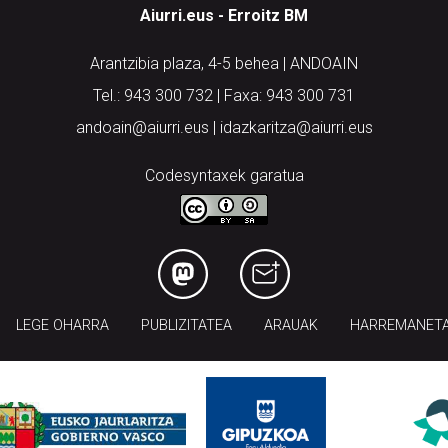
Aiurri.eus - Erroitz BM
Arantzibia plaza, 4-5 behea | ANDOAIN
Tel.: 943 300 732 | Faxa: 943 300 731
andoain@aiurri.eus | idazkaritza@aiurri.eus
Codesyntaxek garatua
LEGE OHARRA
PUBLIZITATEA
ARAUAK
HARREMANET