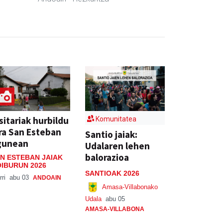
sitariak hurbildu
Komunitatea
ra San Esteban
Santio jaiak:
gunean
Udalaren lehen
balorazioa
N ESTEBAN JAIAK
IBURUN 2026
SANTIOAK 2026
rri
abu 03
ANDOAIN
Amasa-Villabonako
Udala
abu 05
AMASA-VILLABONA