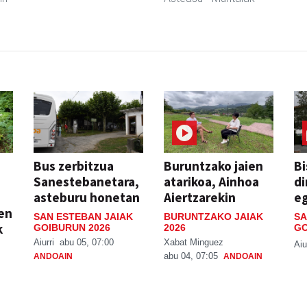
Bus zerbitzua
Buruntzako jaien
Bi
Sanestebanetara,
atarikoa, Ainhoa
di
asteburu honetan
Aiertzarekin
e
ien
SAN ESTEBAN JAIAK
BURUNTZAKO JAIAK
SA
k
GOIBURUN 2026
2026
GO
Aiurri
abu 05, 07:00
Xabat Minguez
Aiu
abu 04, 07:05
ANDOAIN
ANDOAIN