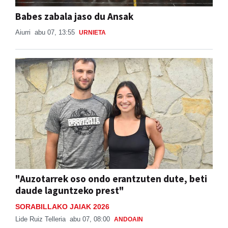
Babes zabala jaso du Ansak
Aiurri
abu 07, 13:55
URNIETA
"Auzotarrek oso ondo erantzuten dute, beti
daude laguntzeko prest"
SORABILLAKO JAIAK 2026
Lide Ruiz Telleria
abu 07, 08:00
ANDOAIN