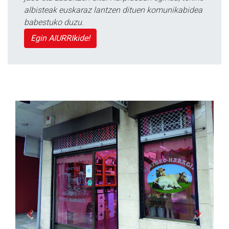
albisteak euskaraz lantzen dituen komunikabidea
babestuko duzu.
Egin AIURRIkide!
Previous
Next