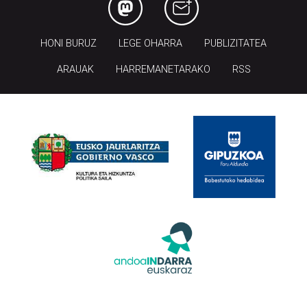
HONI BURUZ
LEGE OHARRA
PUBLIZITATEA
ARAUAK
HARREMANETARAKO
RSS