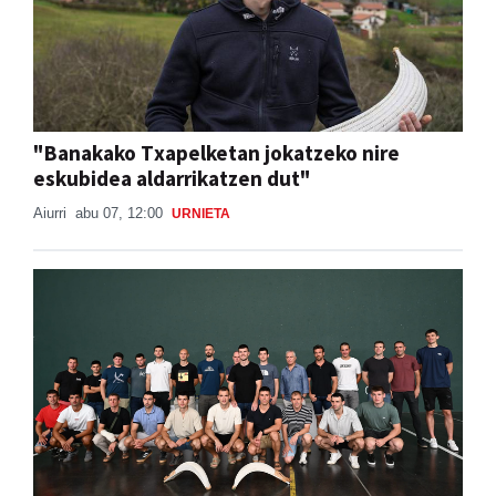
"Banakako Txapelketan jokatzeko nire
eskubidea aldarrikatzen dut"
Aiurri
abu 07, 12:00
URNIETA