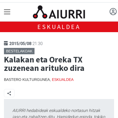
ESKUALDEA
2015/05/08
21:30
BESTELAKOAK
Kalakan eta Oreka TX
zuzenean arituko dira
BASTERO KULTURGUNEA,
ESKUALDEA
AIURRI hedabideak eskualdeko nortasun hitzak
jaso eta zabaltzen ditu. Harpidedun eginda, tokiko