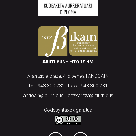
Aiurri.eus - Erroitz BM
Arantzibia plaza, 4-5 behea | ANDOAIN
Tel.: 943 300 732 | Faxa: 943 300 731
andoain@aiurri.eus | idazkaritza@aiurri.eus
Codesyntaxek garatua