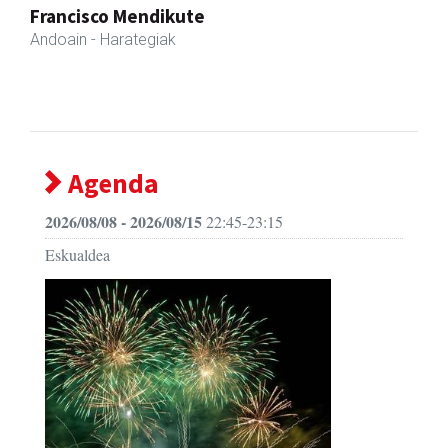
Kulunka aeroyoga zentroa
Andoain
- Aeroyoga
Agenda
2026/08/08 - 2026/08/15
22:45-23:15
Eskualdea