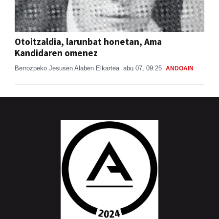
Otoitzaldia, larunbat honetan, Ama
Kandidaren omenez
Berrozpeko Jesusen Alaben Elkartea
abu 07, 09:25
ANDOAIN