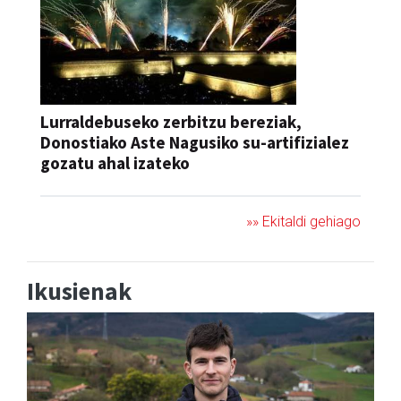
Lurraldebuseko zerbitzu bereziak,
Donostiako Aste Nagusiko su-artifizialez
gozatu ahal izateko
»» Ekitaldi gehiago
Ikusienak