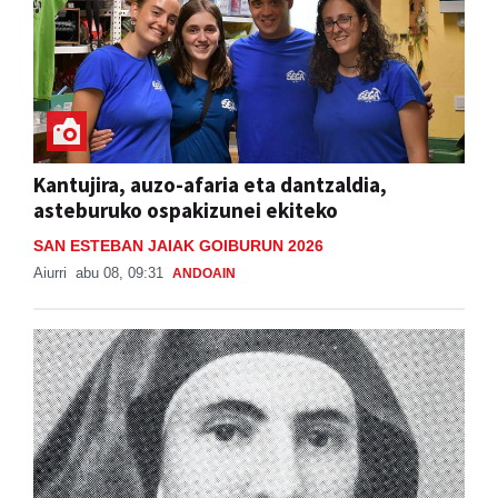
Kantujira, auzo-afaria eta dantzaldia,
asteburuko ospakizunei ekiteko
SAN ESTEBAN JAIAK GOIBURUN 2026
Aiurri
abu 08, 09:31
ANDOAIN