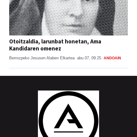
Otoitzaldia, larunbat honetan, Ama
Kandidaren omenez
Berrozpeko Jesusen Alaben Elkartea
abu 07, 09:25
ANDOAIN