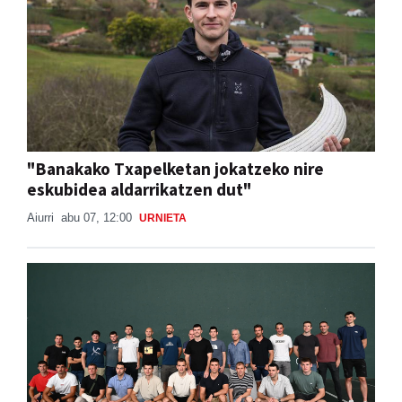
"Banakako Txapelketan jokatzeko nire
eskubidea aldarrikatzen dut"
Aiurri
abu 07, 12:00
URNIETA