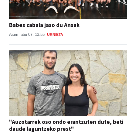
Babes zabala jaso du Ansak
Aiurri
abu 07, 13:55
URNIETA
"Auzotarrek oso ondo erantzuten dute, beti
daude laguntzeko prest"