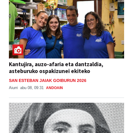
Kantujira, auzo-afaria eta dantzaldia,
asteburuko ospakizunei ekiteko
SAN ESTEBAN JAIAK GOIBURUN 2026
Aiurri
abu 08, 09:31
ANDOAIN