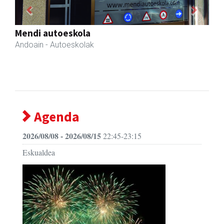
Previous
Next
Amane
Amasa-Villabona
- Arropa-dendak
Agenda
2026/08/08 - 2026/08/15
22:45-23:15
Eskualdea