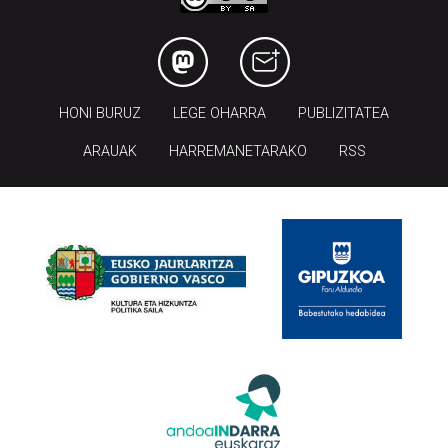
HONI BURUZ
LEGE OHARRA
PUBLIZITATEA
ARAUAK
HARREMANETARAKO
RSS