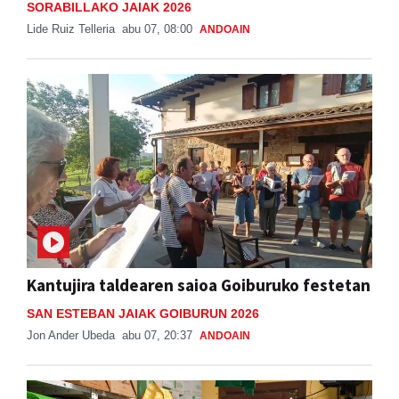
SORABILLAKO JAIAK 2026
Lide Ruiz Telleria
abu 07, 08:00
ANDOAIN
Kantujira taldearen saioa Goiburuko festetan
SAN ESTEBAN JAIAK GOIBURUN 2026
Jon Ander Ubeda
abu 07, 20:37
ANDOAIN