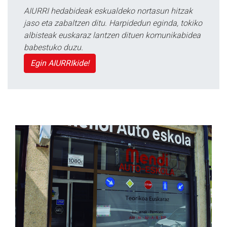
AIURRI hedabideak eskualdeko nortasun hitzak
jaso eta zabaltzen ditu. Harpidedun eginda, tokiko
albisteak euskaraz lantzen dituen komunikabidea
babestuko duzu.
Egin AIURRIkide!