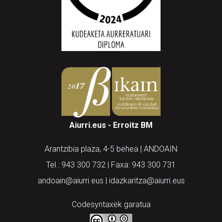
Aiurri.eus - Erroitz BM
Arantzibia plaza, 4-5 behea | ANDOAIN
Tel.: 943 300 732 | Faxa: 943 300 731
andoain@aiurri.eus | idazkaritza@aiurri.eus
Codesyntaxek garatua