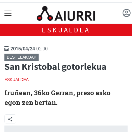
ESKUALDEA
2015/04/24
02:00
BESTELAKOAK
San Kristobal gotorlekua
ESKUALDEA
Iruñean, 36ko Gerran, preso asko
egon zen bertan.