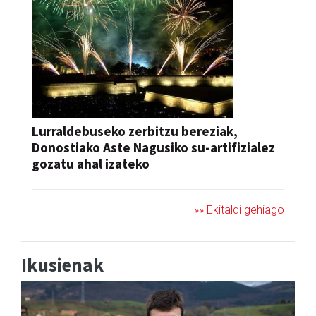
Lurraldebuseko zerbitzu bereziak,
Donostiako Aste Nagusiko su-artifizialez
gozatu ahal izateko
»» Ekitaldi gehiago
Ikusienak