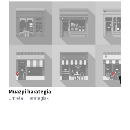
Previous
Next
Ormaki urdaitegia
Andoain
- Urdaitegiak