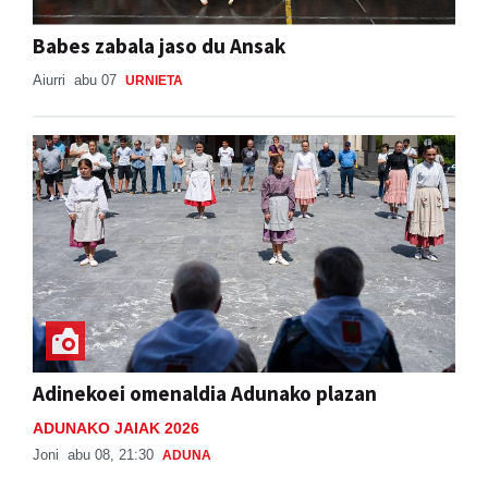
Babes zabala jaso du Ansak
Aiurri
abu 07
URNIETA
Adinekoei omenaldia Adunako plazan
ADUNAKO JAIAK 2026
Joni
abu 08, 21:30
ADUNA