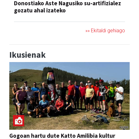
Donostiako Aste Nagusiko su-artifizialez
gozatu ahal izateko
»» Ekitaldi gehiago
Ikusienak
Gogoan hartu dute Katto Amilibia kultur