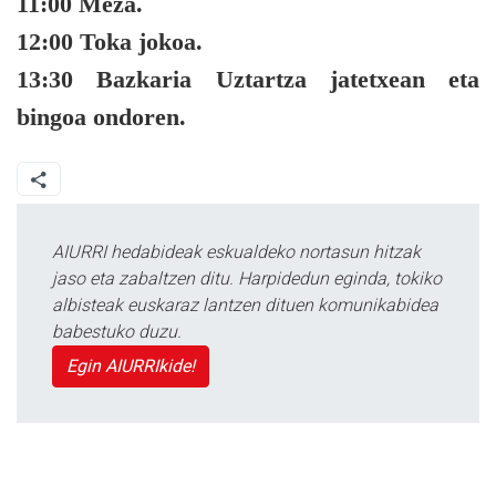
11:00 Meza.
12:00 Toka jokoa.
13:30 Bazkaria Uztartza jatetxean eta
bingoa ondoren.
AIURRI hedabideak eskualdeko nortasun hitzak
jaso eta zabaltzen ditu. Harpidedun eginda, tokiko
albisteak euskaraz lantzen dituen komunikabidea
babestuko duzu.
Egin AIURRIkide!