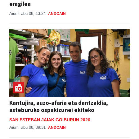
eragilea
Aiurri
abu 08, 13:24
ANDOAIN
Kantujira, auzo-afaria eta dantzaldia,
asteburuko ospakizunei ekiteko
SAN ESTEBAN JAIAK GOIBURUN 2026
Aiurri
abu 08, 09:31
ANDOAIN