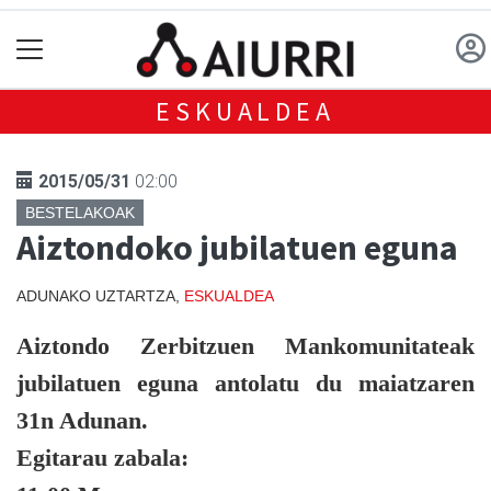
ESKUALDEA
2015/05/31
02:00
BESTELAKOAK
Aiztondoko jubilatuen eguna
ADUNAKO UZTARTZA,
ESKUALDEA
Aiztondo Zerbitzuen Mankomunitateak
jubilatuen eguna antolatu du maiatzaren
31n Adunan.
Egitarau zabala: