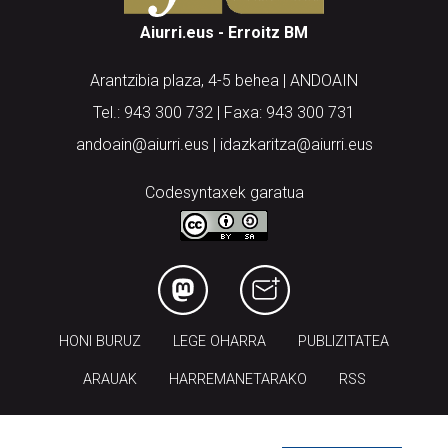
Aiurri.eus - Erroitz BM
Arantzibia plaza, 4-5 behea | ANDOAIN
Tel.: 943 300 732 | Faxa: 943 300 731
andoain@aiurri.eus | idazkaritza@aiurri.eus
Codesyntaxek garatua
HONI BURUZ
LEGE OHARRA
PUBLIZITATEA
ARAUAK
HARREMANETARAKO
RSS