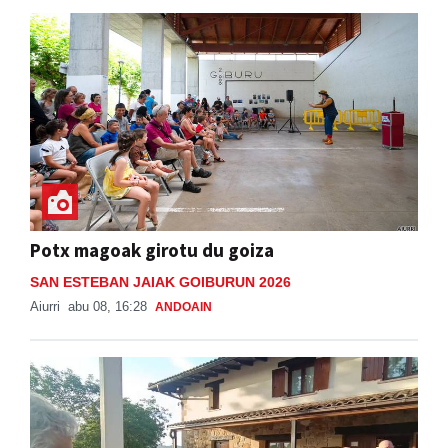
Potx magoak girotu du goiza
SAN ESTEBAN JAIAK GOIBURUN 2026
Aiurri
abu 08, 16:28
ANDOAIN