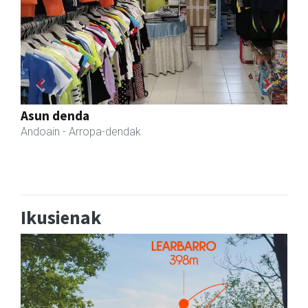
Previous
Next
Magale Ikastetxea
Urnieta
- Hezkuntza
Ikusienak