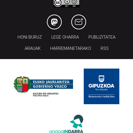
HONI BURUZ
LEGE OHARRA
PUBLIZITATEA
ARAUAK
HARREMANETARAKO
RSS