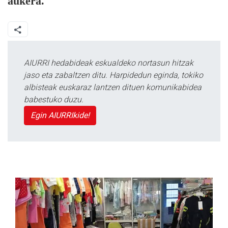
aukera.
AIURRI hedabideak eskualdeko nortasun hitzak
jaso eta zabaltzen ditu. Harpidedun eginda, tokiko
albisteak euskaraz lantzen dituen komunikabidea
babestuko duzu.
Egin AIURRIkide!