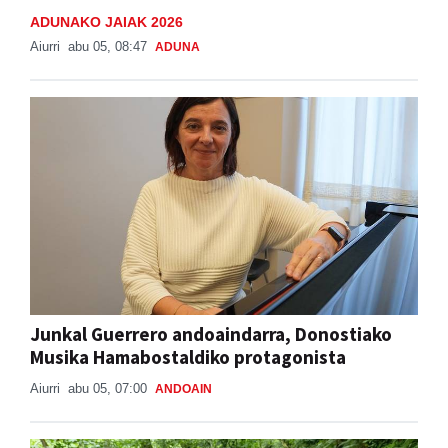
ADUNAKO JAIAK 2026
Aiurri
abu 05, 08:47
ADUNA
Junkal Guerrero andoaindarra, Donostiako
Musika Hamabostaldiko protagonista
Aiurri
abu 05, 07:00
ANDOAIN