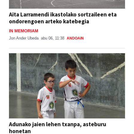
Aita Larramendi ikastolako sortzaileen eta
ondorengoen arteko katebegia
IN MEMORIAM
Jon Ander Ubeda
abu 06, 11:38
ANDOAIN
Adunako jaien lehen txanpa, asteburu
honetan