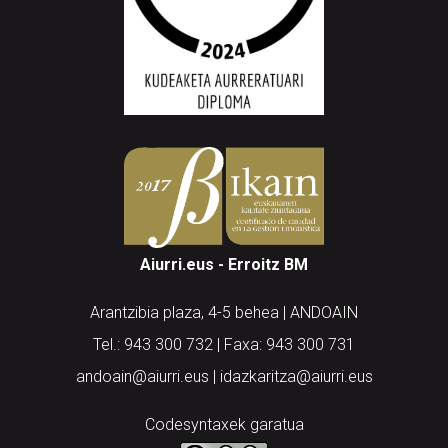
Aiurri.eus - Erroitz BM
Arantzibia plaza, 4-5 behea | ANDOAIN
Tel.: 943 300 732 | Faxa: 943 300 731
andoain@aiurri.eus | idazkaritza@aiurri.eus
Codesyntaxek garatua