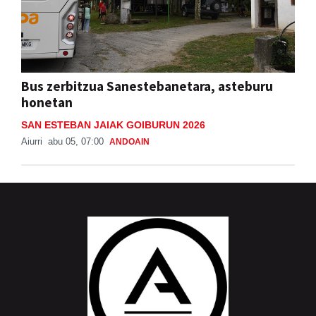
Bus zerbitzua Sanestebanetara, asteburu
honetan
SAN ESTEBAN JAIAK GOIBURUN 2026
Aiurri
abu 05, 07:00
ANDOAIN