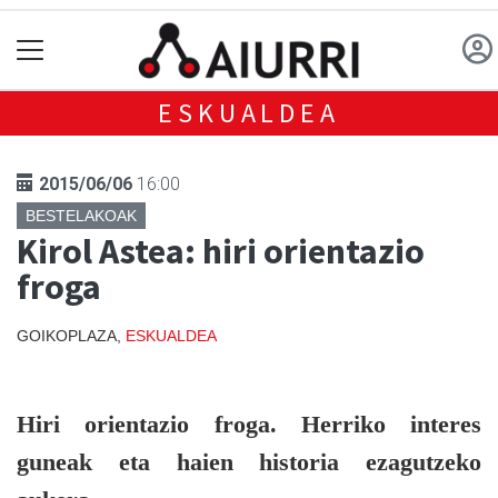
ESKUALDEA
2015/06/06
16:00
BESTELAKOAK
Kirol Astea: hiri orientazio
froga
GOIKOPLAZA,
ESKUALDEA
Hiri orientazio froga. Herriko interes
guneak eta haien historia ezagutzeko