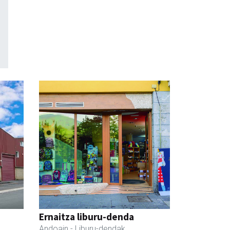
Ernaitza liburu-denda
Andoain
- Liburu-dendak