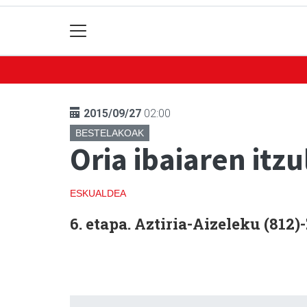
2015/09/27
02:00
BESTELAKOAK
Oria ibaiaren itzu
ESKUALDEA
6. etapa.
Aztiria-Aizeleku (812)