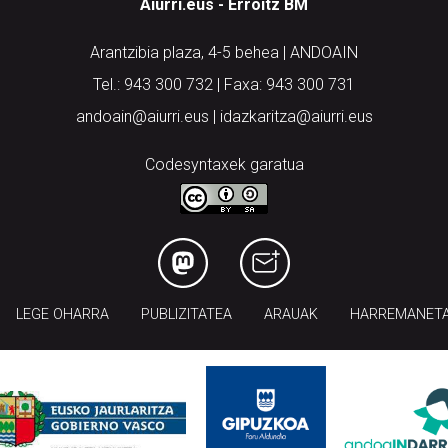
Aiurri.eus - Erroitz BM
Arantzibia plaza, 4-5 behea | ANDOAIN
Tel.: 943 300 732 | Faxa: 943 300 731
andoain@aiurri.eus | idazkaritza@aiurri.eus
Codesyntaxek garatua
LEGE OHARRA
PUBLIZITATEA
ARAUAK
HARREMANET