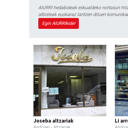
AIURRI hedabideak eskualdeko nortasun hitza
albisteak euskaraz lantzen dituen komunika
Egin AIURRIkide!
Joseba altzariak
Li ar
Andoain
- Altzariak
Andoa