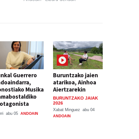
nkal Guerrero
Buruntzako jaien
doaindarra,
atarikoa, Ainhoa
nostiako Musika
Aiertzarekin
amabostaldiko
BURUNTZAKO JAIAK
otagonista
2026
Xabat Minguez
abu 04
rri
abu 05
ANDOAIN
ANDOAIN