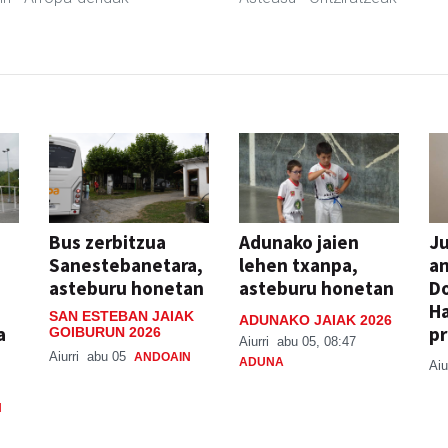
Bus zerbitzua
Adunako jaien
Ju
Sanestebanetara,
lehen txanpa,
an
asteburu honetan
asteburu honetan
Do
H
SAN ESTEBAN JAIAK
ADUNAKO JAIAK 2026
a
pr
GOIBURUN 2026
Aiurri
abu 05, 08:47
Aiurri
abu 05
ANDOAIN
ADUNA
Aiu
N