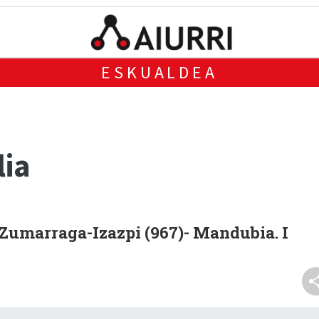
ESKUALDEA
lia
-Zumarraga-Izazpi (967)- Mandubia. I