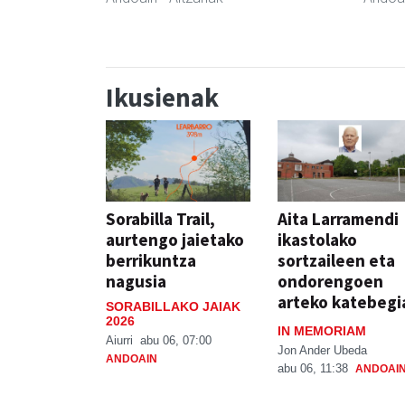
Ikusienak
Sorabilla Trail,
Aita Larramendi
aurtengo jaietako
ikastolako
berrikuntza
sortzaileen eta
nagusia
ondorengoen
arteko katebegi
SORABILLAKO JAIAK
2026
IN MEMORIAM
Aiurri
abu 06, 07:00
Jon Ander Ubeda
ANDOAIN
abu 06, 11:38
ANDOAI