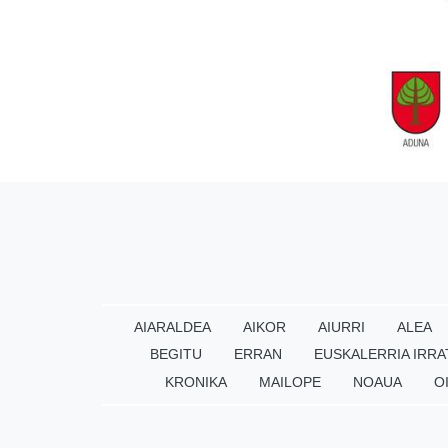
AIARALDEA
AIKOR
AIURRI
ALEA
BEGITU
ERRAN
EUSKALERRIA IRRA
KRONIKA
MAILOPE
NOAUA
O