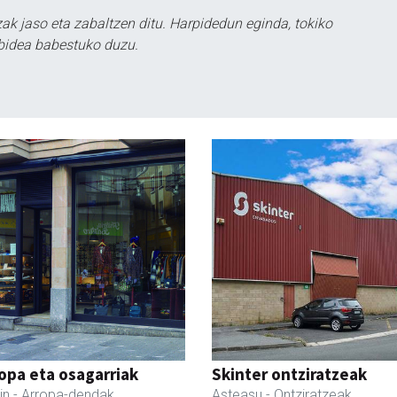
k jaso eta zabaltzen ditu. Harpidedun eginda, tokiko
bidea babestuko duzu.
ropa eta osagarriak
Skinter ontziratzeak
in
- Arropa-dendak
Asteasu
- Ontziratzeak