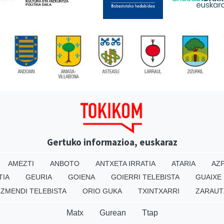
Gertuko informazioa, euskaraz
AMEZTI
ANBOTO
ANTXETA IRRATIA
ATARIA
AZP
TIA
GEURIA
GOIENA
GOIERRI TELEBISTA
GUAIXE
IZMENDI TELEBISTA
ORIO GUKA
TXINTXARRI
ZARAUT
Matx
Gurean
Ttap