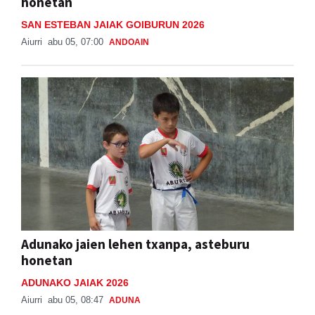
honetan
SAN ESTEBAN JAIAK GOIBURUN 2026
Aiurri
abu 05, 07:00
ANDOAIN
Adunako jaien lehen txanpa, asteburu
honetan
ADUNAKO JAIAK 2026
Aiurri
abu 05, 08:47
ADUNA