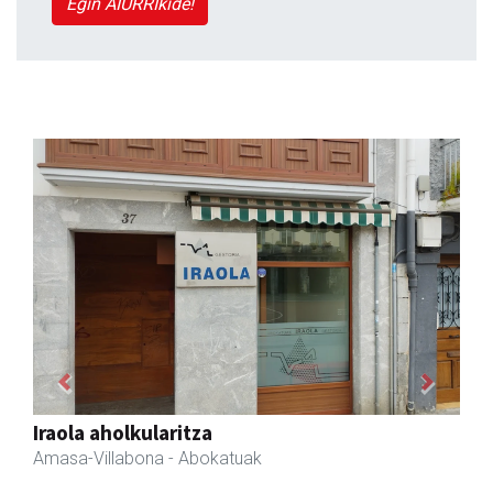
Egin AIURRIkide!
Previous
Next
Iraola aholkularitza
Amasa-Villabona
- Abokatuak