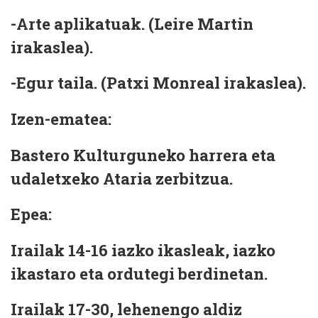
-Arte aplikatuak.
(Leire Martin
irakaslea).
-Egur taila.
(Patxi Monreal irakaslea).
Izen-ematea:
Bastero Kulturguneko harrera eta
udaletxeko Ataria zerbitzua.
Epea:
Irailak 14-16 iazko ikasleak, iazko
ikastaro eta ordutegi berdinetan.
Irailak 17-30, lehenengo aldiz