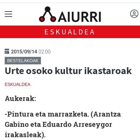
ESKUALDEA
2015/09/14
02:00
BESTELAKOAK
Urte osoko kultur ikastaroak
ESKUALDEA
Aukerak:
-Pintura eta marrazketa.
(Arantza
Gabino eta Eduardo Arreseygor
irakasleak).