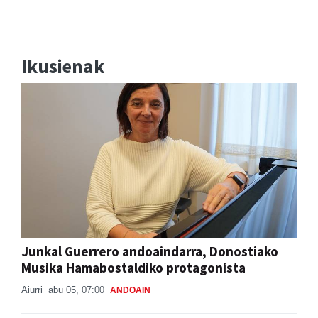
Ikusienak
Junkal Guerrero andoaindarra, Donostiako
Musika Hamabostaldiko protagonista
Aiurri
abu 05, 07:00
ANDOAIN