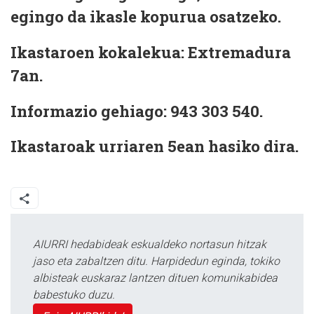
egingo da ikasle kopurua osatzeko.
Ikastaroen kokalekua:
Extremadura
7an.
Informazio gehiago:
943 303 540.
Ikastaroak
urriaren 5ean
hasiko dira.
AIURRI hedabideak eskualdeko nortasun hitzak
jaso eta zabaltzen ditu. Harpidedun eginda, tokiko
albisteak euskaraz lantzen dituen komunikabidea
babestuko duzu.