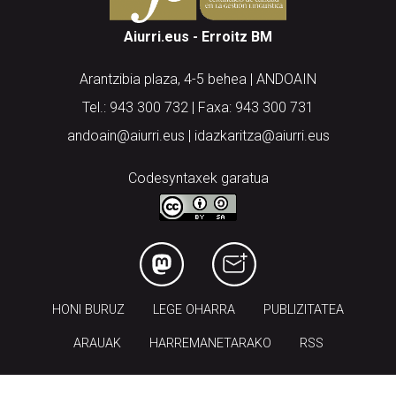
Aiurri.eus - Erroitz BM
Arantzibia plaza, 4-5 behea | ANDOAIN
Tel.: 943 300 732 | Faxa: 943 300 731
andoain@aiurri.eus | idazkaritza@aiurri.eus
Codesyntaxek garatua
HONI BURUZ
LEGE OHARRA
PUBLIZITATEA
ARAUAK
HARREMANETARAKO
RSS