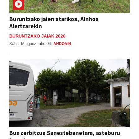
Buruntzako jaien atarikoa, Ainhoa
Aiertzarekin
BURUNTZAKO JAIAK 2026
Xabat Minguez
abu 04
ANDOAIN
Bus zerbitzua Sanestebanetara, asteburu