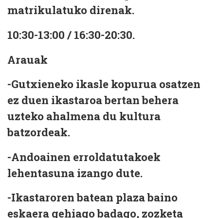
matrikulatuko direnak.
10:30-13:00 / 16:30-20:30.
Arauak
-Gutxieneko ikasle kopurua osatzen
ez duen ikastaroa bertan behera
uzteko ahalmena du kultura
batzordeak.
-Andoainen erroldatutakoek
lehentasuna izango dute.
-Ikastaroren batean plaza baino
eskaera gehiago badago, zozketa