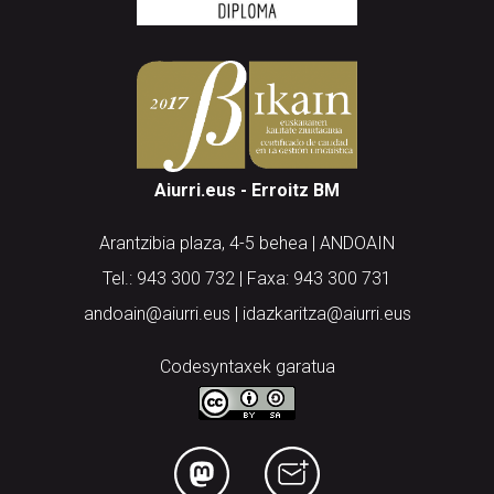
Aiurri.eus - Erroitz BM
Arantzibia plaza, 4-5 behea | ANDOAIN
Tel.: 943 300 732 | Faxa: 943 300 731
andoain@aiurri.eus | idazkaritza@aiurri.eus
Codesyntaxek garatua