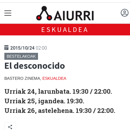
ESKUALDEA
2015/10/24
02:00
BESTELAKOAK
El desconocido
BASTERO ZINEMA,
ESKUALDEA
Urriak 24, larunbata. 19:30 / 22:00.
Urriak 25, igandea. 19:30.
Urriak 26, astelehena. 19:30 / 22:00.