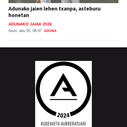
Adunako jaien lehen txanpa, asteburu
honetan
ADUNAKO JAIAK 2026
Aiurri
abu 05, 08:47
ADUNA