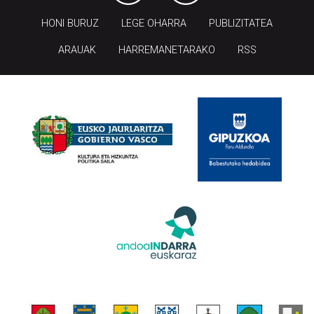
HONI BURUZ
LEGE OHARRA
PUBLIZITATEA
ARAUAK
HARREMANETARAKO
RSS