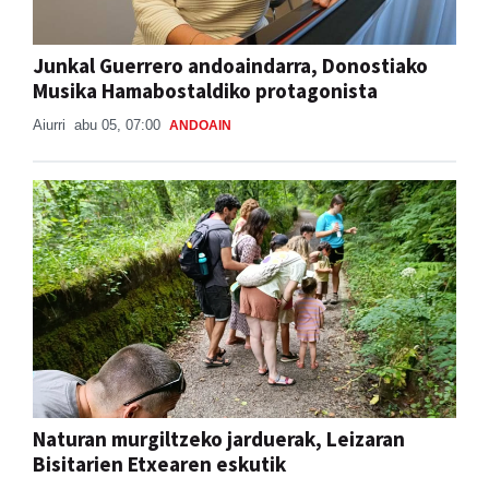
Junkal Guerrero andoaindarra, Donostiako
Musika Hamabostaldiko protagonista
Aiurri
abu 05, 07:00
ANDOAIN
Naturan murgiltzeko jarduerak, Leizaran
Bisitarien Etxearen eskutik