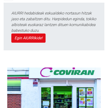
AIURRI hedabideak eskualdeko nortasun hitzak
jaso eta zabaltzen ditu. Harpidedun eginda, tokiko
albisteak euskaraz lantzen dituen komunikabidea
babestuko duzu.
Egin AIURRIkide!