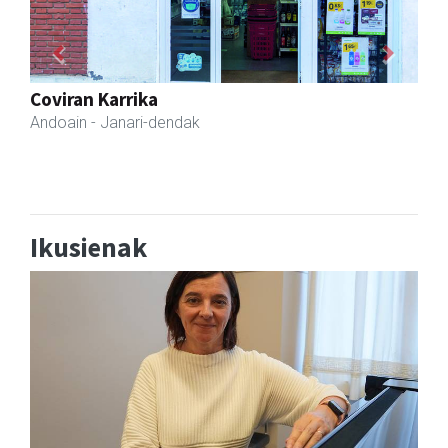
Previous
Next
Azkain motoak
Andoain
- Motor dendak
Ikusienak