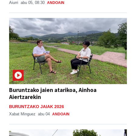
Aiurri
abu 05, 08:30
ANDOAIN
Buruntzako jaien atarikoa, Ainhoa
Aiertzarekin
BURUNTZAKO JAIAK 2026
Xabat Minguez
abu 04
ANDOAIN