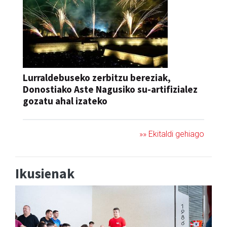
Lurraldebuseko zerbitzu bereziak,
Donostiako Aste Nagusiko su-artifizialez
gozatu ahal izateko
»» Ekitaldi gehiago
Ikusienak