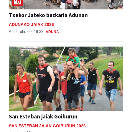
Txekor Jateko bazkaria Adunan
ADUNAKO JAIAK 2026
Aiurri
abu 09, 16:33
ADUNA
San Esteban jaiak Goiburun
SAN ESTEBAN JAIAK GOIBURUN 2026