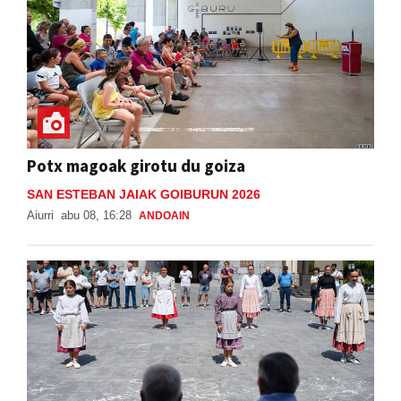
Potx magoak girotu du goiza
SAN ESTEBAN JAIAK GOIBURUN 2026
Aiurri
abu 08, 16:28
ANDOAIN