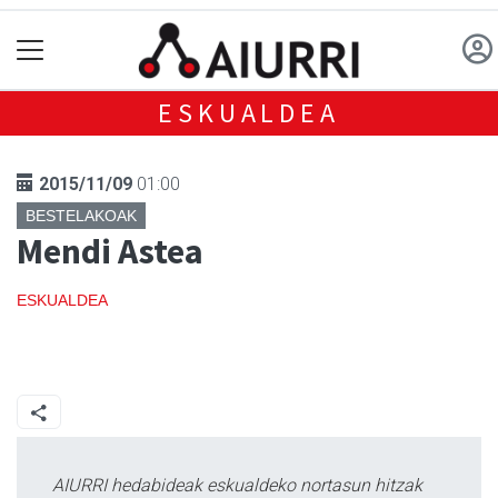
ESKUALDEA
2015/11/09
01:00
BESTELAKOAK
Mendi Astea
ESKUALDEA
AIURRI hedabideak eskualdeko nortasun hitzak