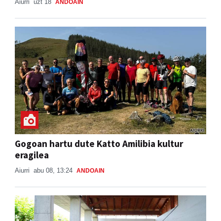
Aiurri
uzt 18
ANDOAIN
Gogoan hartu dute Katto Amilibia kultur
eragilea
Aiurri
abu 08, 13:24
ANDOAIN