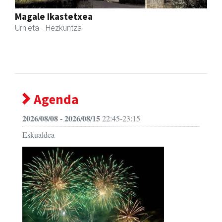
Kuttun kafetegia
Andoain
- Gozotegiak
Agenda
2026/08/08 - 2026/08/15
22:45-23:15
Eskualdea