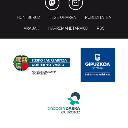
HONI BURUZ
LEGE OHARRA
PUBLIZITATEA
ARAUAK
HARREMANETARAKO
RSS