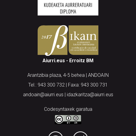
Aiurri.eus - Erroitz BM
Arantzibia plaza, 4-5 behea | ANDOAIN
Tel.: 943 300 732 | Faxa: 943 300 731
andoain@aiurri.eus | idazkaritza@aiurri.eus
Codesyntaxek garatua