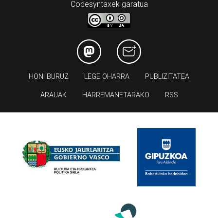
Codesyntaxek garatua
HONI BURUZ
LEGE OHARRA
PUBLIZITATEA
ARAUAK
HARREMANETARAKO
RSS