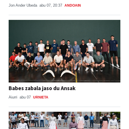
Jon Ander Ubeda
abu 07, 20:37
ANDOAIN
Babes zabala jaso du Ansak
Aiurri
abu 07
URNIETA