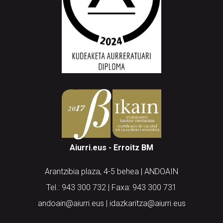
Aiurri.eus - Erroitz BM
Arantzibia plaza, 4-5 behea | ANDOAIN
Tel.: 943 300 732 | Faxa: 943 300 731
andoain@aiurri.eus | idazkaritza@aiurri.eus