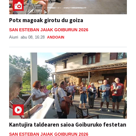
Potx magoak girotu du goiza
SAN ESTEBAN JAIAK GOIBURUN 2026
Aiurri
abu 08, 16:28
ANDOAIN
Kantujira taldearen saioa Goiburuko festetan
SAN ESTEBAN JAIAK GOIBURUN 2026