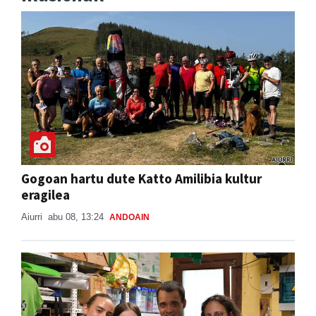
Gogoan hartu dute Katto Amilibia kultur
eragilea
Aiurri
abu 08, 13:24
ANDOAIN