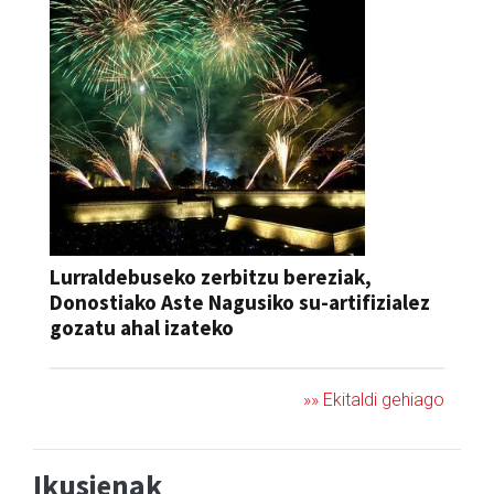
Lurraldebuseko zerbitzu bereziak,
Donostiako Aste Nagusiko su-artifizialez
gozatu ahal izateko
»» Ekitaldi gehiago
Ikusienak