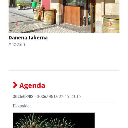
Previous
Next
Ados muntaiak
Asteasu
- Muntaiak
Agenda
2026/08/08 - 2026/08/15
22:45-23:15
Eskualdea