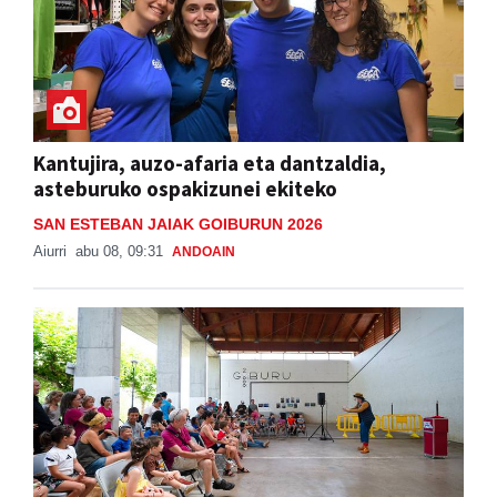
Kantujira, auzo-afaria eta dantzaldia,
asteburuko ospakizunei ekiteko
SAN ESTEBAN JAIAK GOIBURUN 2026
Aiurri
abu 08, 09:31
ANDOAIN