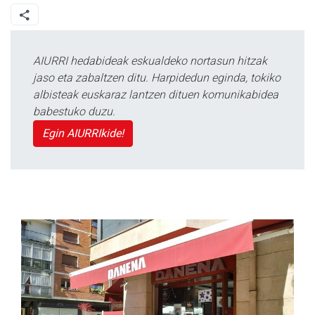
AIURRI hedabideak eskualdeko nortasun hitzak
jaso eta zabaltzen ditu. Harpidedun eginda, tokiko
albisteak euskaraz lantzen dituen komunikabidea
babestuko duzu.
Egin AIURRIkide!