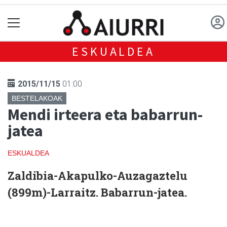
ESKUALDEA
2015/11/15
01:00
BESTELAKOAK
Mendi irteera eta babarrun-
jatea
ESKUALDEA
Zaldibia-Akapulko-Auzagaztelu
(899m)-Larraitz. Babarrun-jatea.